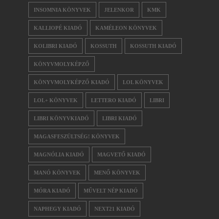
INSOMNIA KÖNYVEK
JELENKOR
KMK
KALLIOPÉ KIADÓ
KAMÉLEON KÖNYVEK
KOLIBRI KIADÓ
KOSSUTH
KOSSUTH KIADÓ
KÖNYVMOLYKÉPZŐ
KÖNYVMOLYKÉPZŐ KIADÓ
LOL KÖNYVEK
LOL+ KÖNYVEK
LETTERO KIADÓ
LIBRI
LIBRI KÖNYVKIADÓ
LIBRI KIADÓ
MAGASFESZÜLTSÉG! KÖNYVEK
MAGNÓLIA KIADÓ
MAGVETŐ KIADÓ
MANÓ KÖNYVEK
MENŐ KÖNYVEK
MÓRA KIADÓ
MŰVELT NÉP KIADÓ
NAPHEGY KIADÓ
NEXT21 KIADÓ