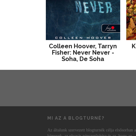
Colleen Hoover, Tarryn
K
Fisher: Never Never -
Soha, De Soha
MI AZ A BLOGTURNÉ?
Az általunk szervezett blogturnék célja elsősorban a
könyvek, az olvasás népszerűsítése és az, hogy az