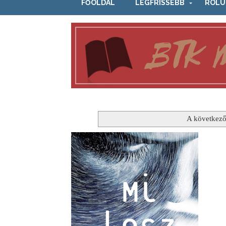
FŐOLDAL
LEGFRISSEBB
RÓLU
A következő