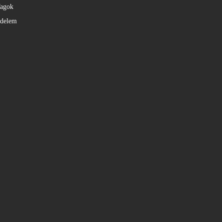
agok
édelem