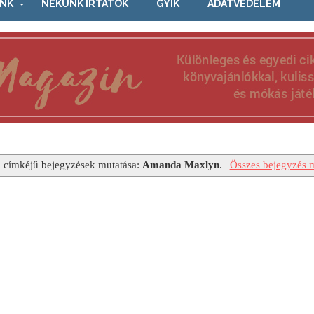
NK
NEKÜNK ÍRTÁTOK
GYIK
ADATVÉDELEM
 címkéjű bejegyzések mutatása:
Amanda Maxlyn
.
Összes bejegyzés m