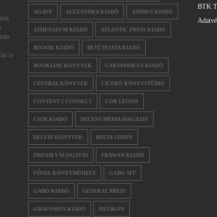
BTK T
AGAVE
ALEXANDRA KIADÓ
ANIMUS KIADÓ
nénk
Adatv
s
ATHENAEUM KIADÓ
ATLANTIC PRESS KIADÓ
után
BOOOK KIADÓ
BETŰTÉSZTA KIADÓ
án is
BOOKLINE KÖNYVEK
CARTAPHILUS KIADÓ
CENTRAL KÖNYVEK
CICERÓ KÖNYVSTÚDIÓ
CONTENT 2 CONNECT
COR LEONIS
CSER KIADÓ
DECENS MÉDIA MAGAZIN
DELFIN KÖNYVEK
DELTA VISION
DREAM VÁLOGATÁS
ERAWAN KIADÓ
FŐNIX KÖNYVMŰHELY
GABO SFF
GABO KIADÓ
GENERAL PRESS
GRAFOMAN KIADÓ
HELIKON