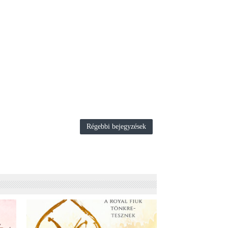
Régebbi bejegyzések