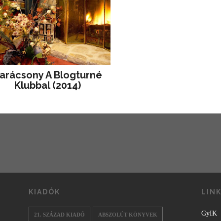
arácsony A Blogturné
Klubbal (2014)
KIADÓK
LIN
GyIK
21. SZÁZAD KIADÓ
ABSZOLÚT KÖNYVEK