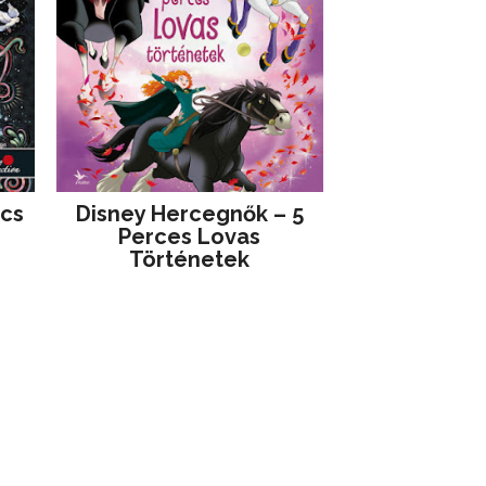
jcs
Disney ​Hercegnők – 5
Perces Lovas
Történetek