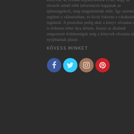
olvasók minél több információt kapjanak az
újdonságokról, még megjelenésük előtt. Így szeret
segíteni a választásban, és kicsit fokozni a várakozá
izgalmát. A posztokat pedig akár a könyv olvasása 
is érdemes lehet újra átfutni, hiszen az általunk
megosztott érdekességek még a könyvek olvasása ut
nyújthatnak pluszt.
KÖVESS MINKET