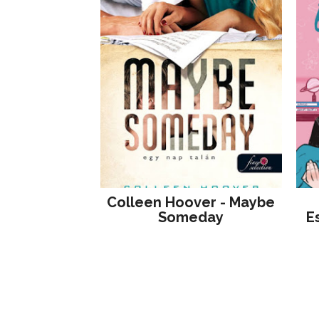
Colleen Hoover - Maybe
Someday
E