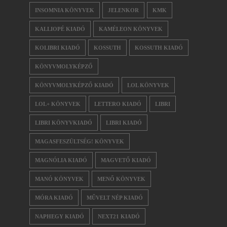
INSOMNIA KÖNYVEK
JELENKOR
KMK
KALLIOPÉ KIADÓ
KAMÉLEON KÖNYVEK
KOLIBRI KIADÓ
KOSSUTH
KOSSUTH KIADÓ
KÖNYVMOLYKÉPZŐ
KÖNYVMOLYKÉPZŐ KIADÓ
LOL KÖNYVEK
LOL+ KÖNYVEK
LETTERO KIADÓ
LIBRI
LIBRI KÖNYVKIADÓ
LIBRI KIADÓ
MAGASFESZÜLTSÉG! KÖNYVEK
MAGNÓLIA KIADÓ
MAGVETŐ KIADÓ
MANÓ KÖNYVEK
MENŐ KÖNYVEK
MÓRA KIADÓ
MŰVELT NÉP KIADÓ
NAPHEGY KIADÓ
NEXT21 KIADÓ