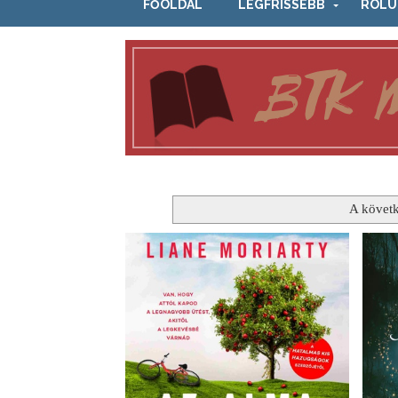
FŐOLDAL
LEGFRISSEBB
RÓLU
A követ