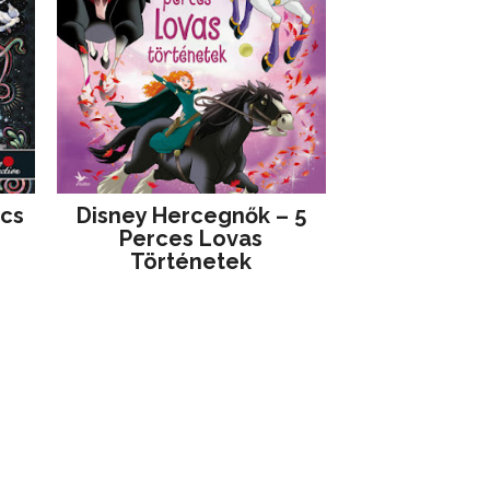
jcs
Disney ​Hercegnők – 5
Perces Lovas
Történetek