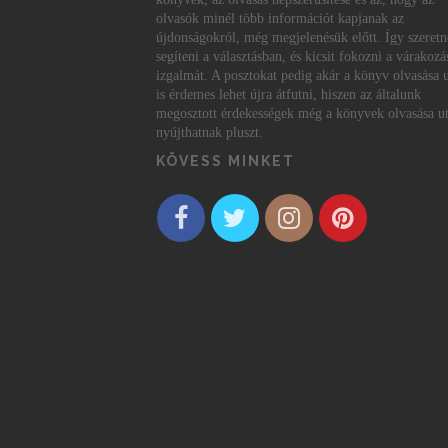
olvasók minél több információt kapjanak az
újdonságokról, még megjelenésük előtt. Így szeret
segíteni a választásban, és kicsit fokozni a várakozá
izgalmát. A posztokat pedig akár a könyv olvasása 
is érdemes lehet újra átfutni, hiszen az általunk
megosztott érdekességek még a könyvek olvasása ut
nyújthatnak pluszt.
KÖVESS MINKET