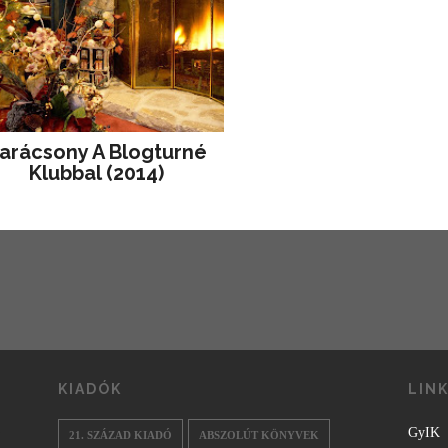
arácsony A Blogturné
Klubbal (2014)
KIADÓK
LIN
GyIK
21. SZÁZAD KIADÓ
ABSZOLÚT KÖNYVEK