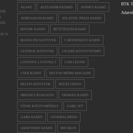
BTK T
AGAVE
ALEXANDRA KIADÓ
ANIMUS KIADÓ
nénk
Adatv
s
ATHENAEUM KIADÓ
ATLANTIC PRESS KIADÓ
után
BOOOK KIADÓ
BETŰTÉSZTA KIADÓ
án is
BOOKLINE KÖNYVEK
CARTAPHILUS KIADÓ
CENTRAL KÖNYVEK
CICERÓ KÖNYVSTÚDIÓ
CONTENT 2 CONNECT
COR LEONIS
CSER KIADÓ
DECENS MÉDIA MAGAZIN
DELFIN KÖNYVEK
DELTA VISION
DREAM VÁLOGATÁS
ERAWAN KIADÓ
FŐNIX KÖNYVMŰHELY
GABO SFF
GABO KIADÓ
GENERAL PRESS
GRAFOMAN KIADÓ
HELIKON