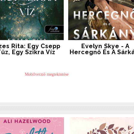
zes Rita: Egy ​csepp
Evelyn Skye - A ​
űz, Egy Szikra Víz
Hercegnő És A Sárk
Mobilverzió megtekintése