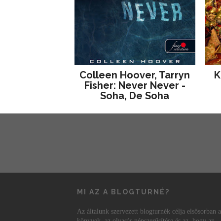
Colleen Hoover, Tarryn
K
Fisher: Never Never -
Soha, De Soha
MI AZ A BLOGTURNÉ?
Az általunk szervezett blogturnék célja elsősorban a
könyvek, az olvasás népszerűsítése és az, hogy az