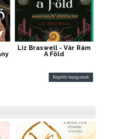
Liz Braswell - Vár Rám
ány
A Föld
Régebbi bejegyzések