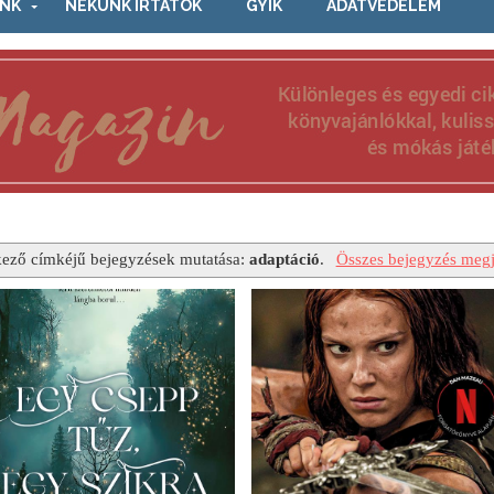
NK
NEKÜNK ÍRTÁTOK
GYIK
ADATVÉDELEM
kező címkéjű bejegyzések mutatása:
adaptáció
.
Összes bejegyzés megj