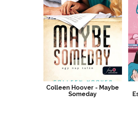
Colleen Hoover - Maybe
Someday
E