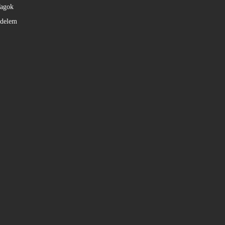
agok
édelem