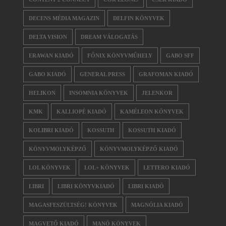
DECENS MÉDIA MAGAZIN
DELFIN KÖNYVEK
DELTA VISION
DREAM VÁLOGATÁS
ERAWAN KIADÓ
FŐNIX KÖNYVMŰHELY
GABO SFF
GABO KIADÓ
GENERAL PRESS
GRAFOMAN KIADÓ
HELIKON
INSOMNIA KÖNYVEK
JELENKOR
KMK
KALLIOPÉ KIADÓ
KAMÉLEON KÖNYVEK
KOLIBRI KIADÓ
KOSSUTH
KOSSUTH KIADÓ
KÖNYVMOLYKÉPZŐ
KÖNYVMOLYKÉPZŐ KIADÓ
LOL KÖNYVEK
LOL+ KÖNYVEK
LETTERO KIADÓ
LIBRI
LIBRI KÖNYVKIADÓ
LIBRI KIADÓ
MAGASFESZÜLTSÉG! KÖNYVEK
MAGNÓLIA KIADÓ
MAGVETŐ KIADÓ
MANÓ KÖNYVEK