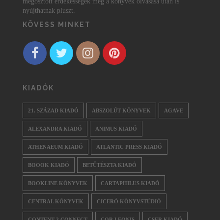
megosztott érdekességek még a könyvek olvasása után is
nyújthatnak pluszt.
KÖVESS MINKET
KIADÓK
21. SZÁZAD KIADÓ
ABSZOLÚT KÖNYVEK
AGAVE
ALEXANDRA KIADÓ
ANIMUS KIADÓ
ATHENAEUM KIADÓ
ATLANTIC PRESS KIADÓ
BOOOK KIADÓ
BETŰTÉSZTA KIADÓ
BOOKLINE KÖNYVEK
CARTAPHILUS KIADÓ
CENTRAL KÖNYVEK
CICERÓ KÖNYVSTÚDIÓ
CONTENT 2 CONNECT
COR LEONIS
CSER KIADÓ