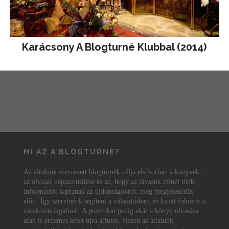
Karácsony A Blogturné Klubbal (2014)
MI AZ A BLOGTURNÉ?
Az általunk szervezett blogturnék célja elsősorban a könyvek,
az olvasás népszerűsítése és az, hogy az olvasók minél több
információt kapjanak az újdonságokról, még megjelenésük
előtt. Így szeretnénk segíteni a választásban, és kicsit fokozni a
várakozás izgalmát. A posztokat pedig akár a könyv olvasása
után is érdemes lehet újra átfutni, hiszen az általunk