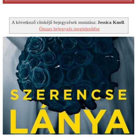
A következő címkéjű bejegyzések mutatása:
Jessica Knoll
.
Összes bejegyzés megjelenítése