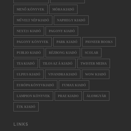
MENŐ KÖNYVEK
MÓRA KIADÓ
MŰVELT NÉP KIADÓ
NAPHEGY KIADÓ
NEXT21 KIADÓ
PAGONY KIADÓ
PAGONY KÖNYVEK
PARK KIADÓ
PIONEER BOOKS
PUBLIO KIADÓ
RÉZBONG KIADÓ
SCOLAR
TEA KIADÓ
TILOS AZ Á KIADÓ
TWISTER MEDIA
ULPIUS KIADÓ
VIVANDRA KIADÓ
WOW KIADÓ
EURÓPA KÖNYVKIADÓ
FUMAX KIADÓ
LAMPION KÖNYVEK
PRAE KIADO
ÁLOMGYÁR
ÉTK KIADÓ
LINKS