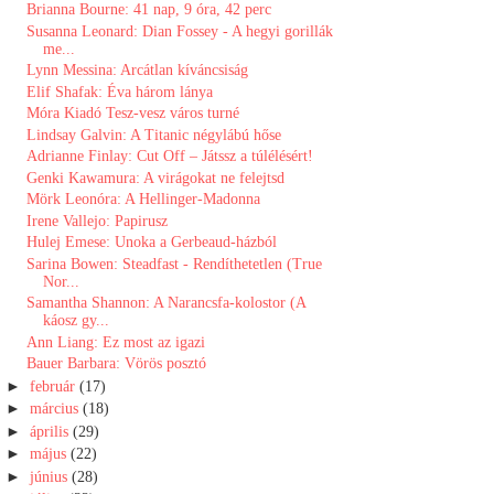
Brianna Bourne: 41 ​nap, 9 óra, 42 perc
Susanna Leonard: Dian Fossey - A hegyi gorillák
me...
Lynn Messina: Arcátlan kíváncsiság
Elif Shafak: Éva három lánya
Móra Kiadó Tesz-vesz város turné
Lindsay Galvin: A Titanic négylábú hőse
Adrianne Finlay: Cut ​Off – Játssz a túlélésért!
Genki Kawamura: A ​virágokat ne felejtsd
Mörk Leonóra: A ​Hellinger-Madonna
Irene Vallejo: Papirusz
Hulej Emese: Unoka a Gerbeaud-házból
Sarina Bowen: Steadfast - Rendíthetetlen (True
Nor...
Samantha Shannon: A Narancsfa-kolostor (A
káosz gy...
Ann Liang: Ez most az igazi
Bauer Barbara: Vörös posztó
►
február
(17)
►
március
(18)
►
április
(29)
►
május
(22)
►
június
(28)