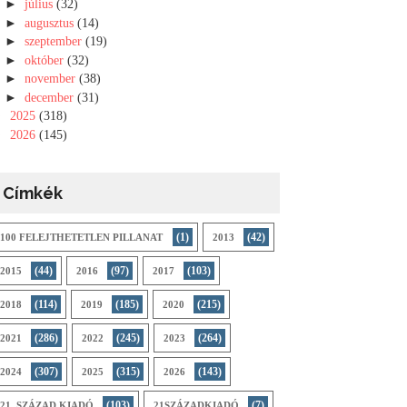
►
július
(32)
►
augusztus
(14)
►
szeptember
(19)
►
október
(32)
►
november
(38)
►
december
(31)
►
2025
(318)
►
2026
(145)
Címkék
(1)
(42)
100 FELEJTHETETLEN PILLANAT
2013
(44)
(97)
(103)
2015
2016
2017
(114)
(185)
(215)
2018
2019
2020
(286)
(245)
(264)
2021
2022
2023
(307)
(315)
(143)
2024
2025
2026
(103)
(7)
21. SZÁZAD KIADÓ
21SZÁZADKIADÓ