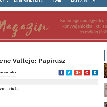
NK
NEKÜNK ÍRTÁTOK
GYIK
ADATVÉDELEM
rene Vallejo: Papirusz
ozzászólás
VID LEÍRÁS: