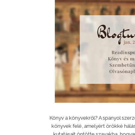
Könyv a könyvekről? A spanyol szerző
könyvek felé, amelyért örökké hálás
kutatásait öntötte szavakba, hogyan