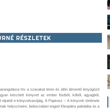
RNÉ RÉSZLETEK
 barangolásra hív a szavakat téren és időn átmentő lenyűgöző
ogyan készített könyvet az ember füstből, kőből, agyagból,
l eljutott e-könyvolvasójáig. A Papirusz – A könyvek története
nak helyszíneire, bebocsátást enged Kleopátra palotáiba és a