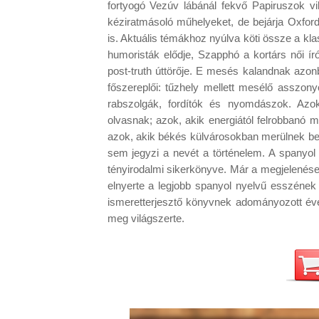
fortyogó Vezúv lábánál fekvő Papiruszok v
kéziratmásoló műhelyeket, de bejárja Oxford f
is. Aktuális témákhoz nyúlva köti össze a kl
humoristák elődje, Szapphó a kortárs női író
post-truth úttörője. E mesés kalandnak azo
főszereplői: tűzhely mellett mesélő asszony
rabszolgák, fordítók és nyomdászok. Azok
olvasnak; azok, akik energiától felrobbanó
azok, akik békés külvárosokban merülnek be
sem jegyzi a nevét a történelem. A spanyol
tényirodalmi sikerkönyve. Már a megjelenése
elnyerte a legjobb spanyol nyelvű esszének 
ismeretterjesztő könyvnek adományozott éve
meg világszerte.