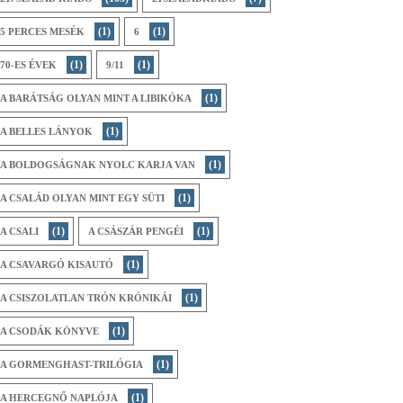
(1)
(1)
5 PERCES MESÉK
6
(1)
(1)
70-ES ÉVEK
9/11
(1)
A BARÁTSÁG OLYAN MINT A LIBIKÓKA
(1)
A BELLES LÁNYOK
(1)
A BOLDOGSÁGNAK NYOLC KARJA VAN
(1)
A CSALÁD OLYAN MINT EGY SÜTI
(1)
(1)
A CSALI
A CSÁSZÁR PENGÉI
(1)
A CSAVARGÓ KISAUTÓ
(1)
A CSISZOLATLAN TRÓN KRÓNIKÁI
(1)
A CSODÁK KÖNYVE
(1)
A GORMENGHAST-TRILÓGIA
(1)
A HERCEGNŐ NAPLÓJA