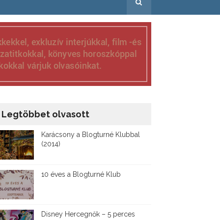
Legtöbbet olvasott
Karácsony a Blogturné Klubbal
(2014)
10 éves a Blogturné Klub
Disney ​Hercegnők – 5 perces