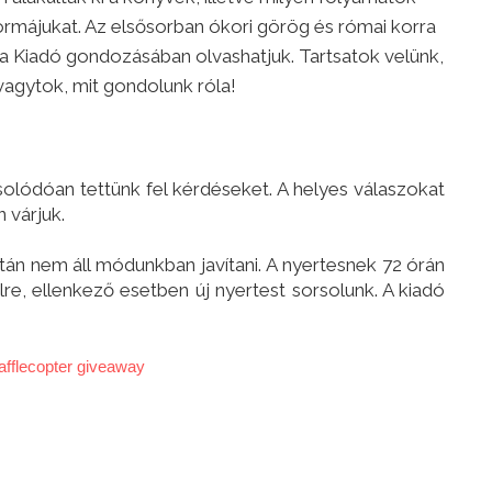
ormájukat. Az elsősorban ókori görög és római korra
a Kiadó gondozásában olvashatjuk. Tartsatok velünk,
 vagytok, mit gondolunk róla!
lódóan tettünk fel kérdéseket. A helyes válaszokat
 várjuk.
tán nem áll módunkban javítani. A nyertesnek 72 órán
ailre, ellenkező esetben új nyertest sorsolunk. A kiadó
afflecopter giveaway