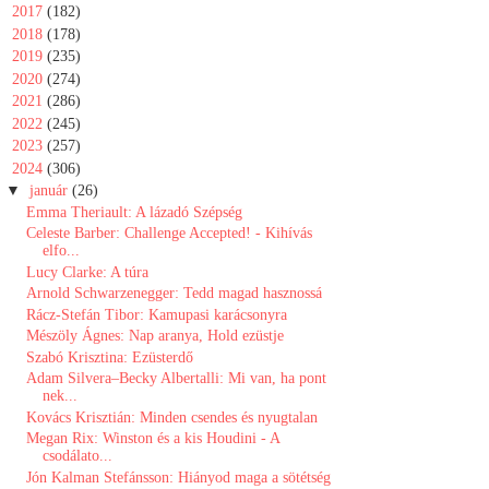
►
2017
(182)
►
2018
(178)
►
2019
(235)
►
2020
(274)
►
2021
(286)
►
2022
(245)
►
2023
(257)
▼
2024
(306)
▼
január
(26)
Emma Theriault: A lázadó Szépség
Celeste Barber: Challenge Accepted! - Kihívás
elfo...
Lucy Clarke: A túra
Arnold Schwarzenegger: Tedd magad hasznossá
Rácz-Stefán Tibor: Kamupasi karácsonyra
Mészöly Ágnes: Nap ​aranya, Hold ezüstje
Szabó Krisztina: Ezüsterdő
Adam Silvera–Becky Albertalli: Mi van, ha pont
nek...
Kovács Krisztián: Minden ​csendes és nyugtalan
Megan Rix: Winston ​és a kis Houdini - A
csodálato...
Jón Kalman Stefánsson: Hiányod ​maga a sötétség