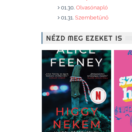
01.30.
Olvasónapló
01.31.
Szembetűnő
NÉZD MEG EZEKET IS