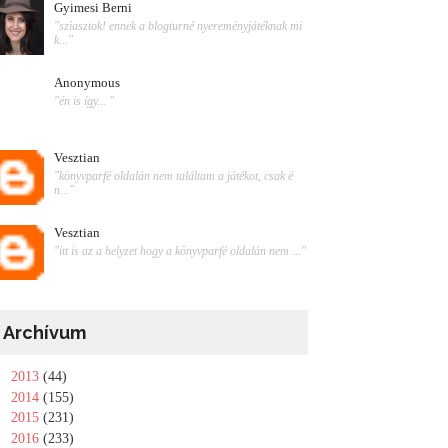
Gyimesi Berni
"sziasztok! ennek a blogturné nyereményjátéknak mi
k..."
Anonymous
"én is így... "
Vesztian
"könyvparfé oldalán nem találtam a játékot, csak é
n..."
Vesztian
"itt is az a helyzet hogy a könyvparfé oldalán nem ..."
Archívum
►
2013
(44)
►
2014
(155)
►
2015
(231)
►
2016
(233)