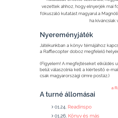
vezettek ahhoz, hogy elnyerjék mai f
fókuszáló kutatást magyarul a Magnóli
ha kíváncsiak
Nyereményjáték
Játékunkban a könyv témájához kapcso
a Rafflecopter doboz megfelelő helyén
(Figyelem! A megfejtéseket elküldés u
belül válaszolnia kell a kiértesítő e-m
csak magyarországi címre postáz.)
a R
A turné állomásai
01.24.
Readinspo
01.26.
Könyv és más