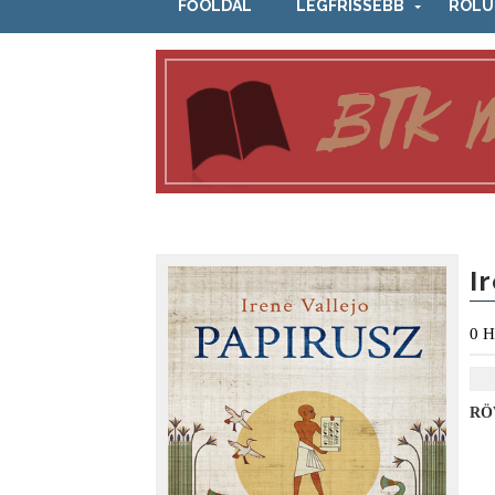
FŐOLDAL
LEGFRISSEBB
RÓLU
I
0
H
RÖ