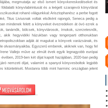
illájába, megmutatja az első ismert könyvkereskedéseket és
öldalatti könyvlabirintusát és a leégett szarajevói könyvtárat
asszikusokat rohanó világunkkal: Arisztophanész a perbe fogott
ké, Titus Liviusnak voltak elsőként rajongói, Seneca pedig a
nban mindenek felett a könyveket évezredeken át óvó ezrek a
ok, tanárnők, bölcsek, könyvtárosok, írnokok, szerzetesnők,
, akik hegyvidéki házukban vagy tengerparti otthonukban
 metropoliszokban adják át magukat a könyvek varázsának, és
le olvasmányaikba. Egyszerű emberek, akiknek van, hogy fel
 Irene Vallejo műve az elmúlt évek egyik legnagyobb európai
 évében, 2019-ben két díjat kapott hazájában, 2020-ban pedig
járó nemzeti díjat, valamint a spanyol könyvesboltok legjobb
s kitüntetését. Mostanra több mint harminc országban jelent