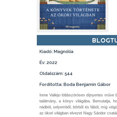
BLOGTU
Kiadó: Magnólia
Év: 2022
Oldalszám: 544
Fordította: Boda Benjamin Gábor
Irene ​Vallejo többszörösen díjnyertes műve
találmány, a könyv világába. Bemutatja, h
nádból, selyemből, bőrből és fából, míg végü
az ókori világban elvezet Nagy Sándor csatái