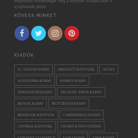
megosztott érdekességek még a könyvek olvasása után is
nyújthatnak pluszt.
KÖVESS MINKET
KIADÓK
21. SZÁZAD KIADÓ
ABSZOLÚT KÖNYVEK
AGAVE
ALEXANDRA KIADÓ
ANIMUS KIADÓ
ATHENAEUM KIADÓ
ATLANTIC PRESS KIADÓ
BOOOK KIADÓ
BETŰTÉSZTA KIADÓ
BOOKLINE KÖNYVEK
CARTAPHILUS KIADÓ
CENTRAL KÖNYVEK
CICERÓ KÖNYVSTÚDIÓ
CONTENT 2 CONNECT
COR LEONIS
CSER KIADÓ