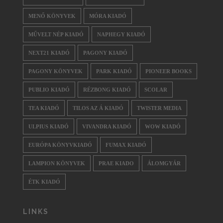
MENŐ KÖNYVEK
MÓRA KIADÓ
MŰVELT NÉP KIADÓ
NAPHEGY KIADÓ
NEXT21 KIADÓ
PAGONY KIADÓ
PAGONY KÖNYVEK
PARK KIADÓ
PIONEER BOOKS
PUBLIO KIADÓ
RÉZBONG KIADÓ
SCOLAR
TEA KIADÓ
TILOS AZ Á KIADÓ
TWISTER MEDIA
ULPIUS KIADÓ
VIVANDRA KIADÓ
WOW KIADÓ
EURÓPA KÖNYVKIADÓ
FUMAX KIADÓ
LAMPION KÖNYVEK
PRAE KIADO
ÁLOMGYÁR
ÉTK KIADÓ
LINKS