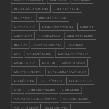
DECENS MÉDIA MAGAZIN
DELFIN KÖNYVEK
DELTA VISION
DREAM VÁLOGATÁS
ERAWAN KIADÓ
FŐNIX KÖNYVMŰHELY
GABO SFF
GABO KIADÓ
GENERAL PRESS
GRAFOMAN KIADÓ
HELIKON
INSOMNIA KÖNYVEK
JELENKOR
KMK
KALLIOPÉ KIADÓ
KAMÉLEON KÖNYVEK
KOLIBRI KIADÓ
KOSSUTH
KOSSUTH KIADÓ
KÖNYVMOLYKÉPZŐ
KÖNYVMOLYKÉPZŐ KIADÓ
LOL KÖNYVEK
LOL+ KÖNYVEK
LETTERO KIADÓ
LIBRI
LIBRI KÖNYVKIADÓ
LIBRI KIADÓ
MAGASFESZÜLTSÉG! KÖNYVEK
MAGNÓLIA KIADÓ
MAGVETŐ KIADÓ
MANÓ KÖNYVEK