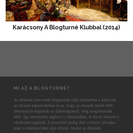
Karácsony A Blogturné Klubbal (2014)
MI AZ A BLOGTURNÉ?
Az általunk szervezett blogturnék célja elsősorban a könyvek,
az olvasás népszerűsítése és az, hogy az olvasók minél több
információt kapjanak az újdonságokról, még megjelenésük
előtt. Így szeretnénk segíteni a választásban, és kicsit fokozni a
várakozás izgalmát. A posztokat pedig akár a könyv olvasása
után is érdemes lehet újra átfutni, hiszen az általunk