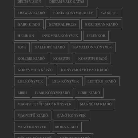
DELTA VISION
DREAM VÁLOGATÁS
ERAWAN KIADÓ
FŐNIX KÖNYVMŰHELY
GABO SFF
GABO KIADÓ
GENERAL PRESS
GRAFOMAN KIADÓ
HELIKON
INSOMNIA KÖNYVEK
JELENKOR
KMK
KALLIOPÉ KIADÓ
KAMÉLEON KÖNYVEK
KOLIBRI KIADÓ
KOSSUTH
KOSSUTH KIADÓ
KÖNYVMOLYKÉPZŐ
KÖNYVMOLYKÉPZŐ KIADÓ
LOL KÖNYVEK
LOL+ KÖNYVEK
LETTERO KIADÓ
LIBRI
LIBRI KÖNYVKIADÓ
LIBRI KIADÓ
MAGASFESZÜLTSÉG! KÖNYVEK
MAGNÓLIA KIADÓ
MAGVETŐ KIADÓ
MANÓ KÖNYVEK
MENŐ KÖNYVEK
MÓRA KIADÓ