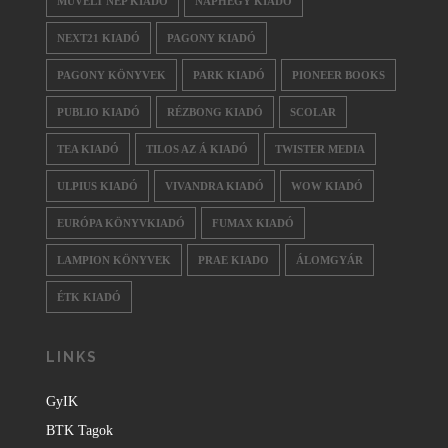
MŰVELT NÉP KIADÓ
NAPHEGY KIADÓ
NEXT21 KIADÓ
PAGONY KIADÓ
PAGONY KÖNYVEK
PARK KIADÓ
PIONEER BOOKS
PUBLIO KIADÓ
RÉZBONG KIADÓ
SCOLAR
TEA KIADÓ
TILOS AZ Á KIADÓ
TWISTER MEDIA
ULPIUS KIADÓ
VIVANDRA KIADÓ
WOW KIADÓ
EURÓPA KÖNYVKIADÓ
FUMAX KIADÓ
LAMPION KÖNYVEK
PRAE KIADO
ÁLOMGYÁR
ÉTK KIADÓ
LINKS
GyIK
BTK Tagok