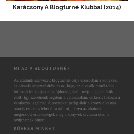
Karácsony A Blogturné Klubbal (2014)
MI AZ A BLOGTURNÉ?
Az általunk szervezett blogturnék célja elsősorban a könyvek,
az olvasás népszerűsítése és az, hogy az olvasók minél több
információt kapjanak az újdonságokról, még megjelenésük
előtt. Így szeretnénk segíteni a választásban, és kicsit fokozni a
várakozás izgalmát. A posztokat pedig akár a könyv olvasása
után is érdemes lehet újra átfutni, hiszen az általunk
megosztott érdekességek még a könyvek olvasása után is
nyújthatnak pluszt.
KÖVESS MINKET