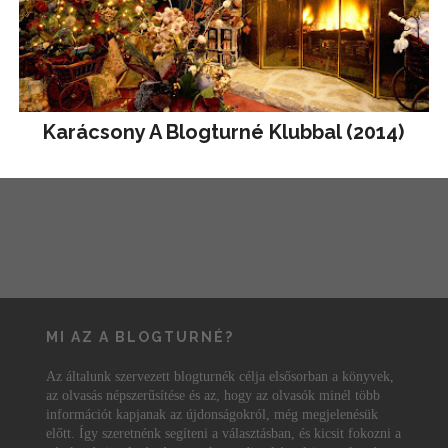
Karácsony A Blogturné Klubbal (2014)
MI AZ A BLOGTURNÉ?
Az általunk szervezett blogturnék célja elsősorban a könyvek,
az olvasás népszerűsítése és az, hogy az olvasók minél több
információt kapjanak az újdonságokról, még megjelenésük
előtt. Így szeretnénk segíteni a választásban, és kicsit fokozni a