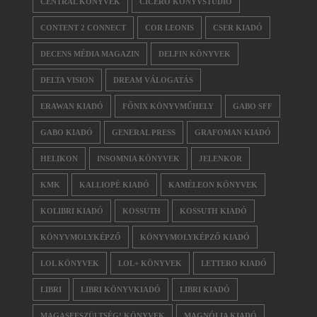
CENTRAL KÖNYVEK
CICERÓ KÖNYVSTÚDIÓ
CONTENT 2 CONNECT
COR LEONIS
CSER KIADÓ
DECENS MÉDIA MAGAZIN
DELFIN KÖNYVEK
DELTA VISION
DREAM VÁLOGATÁS
ERAWAN KIADÓ
FŐNIX KÖNYVMŰHELY
GABO SFF
GABO KIADÓ
GENERAL PRESS
GRAFOMAN KIADÓ
HELIKON
INSOMNIA KÖNYVEK
JELENKOR
KMK
KALLIOPÉ KIADÓ
KAMÉLEON KÖNYVEK
KOLIBRI KIADÓ
KOSSUTH
KOSSUTH KIADÓ
KÖNYVMOLYKÉPZŐ
KÖNYVMOLYKÉPZŐ KIADÓ
LOL KÖNYVEK
LOL+ KÖNYVEK
LETTERO KIADÓ
LIBRI
LIBRI KÖNYVKIADÓ
LIBRI KIADÓ
MAGASFESZÜLTSÉG! KÖNYVEK
MAGNÓLIA KIADÓ