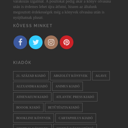
várakozás izgalmát. A posztokat pedig akár a könyv olvasása
után is érdemes lehet újra átfutni, hiszen az általunk
megosztott érdekességek még a könyvek olvasása után is
nyújthatnak pluszt.
KÖVESS MINKET
KIADÓK
21. SZÁZAD KIADÓ
ABSZOLÚT KÖNYVEK
AGAVE
ALEXANDRA KIADÓ
ANIMUS KIADÓ
ATHENAEUM KIADÓ
ATLANTIC PRESS KIADÓ
BOOOK KIADÓ
BETŰTÉSZTA KIADÓ
BOOKLINE KÖNYVEK
CARTAPHILUS KIADÓ