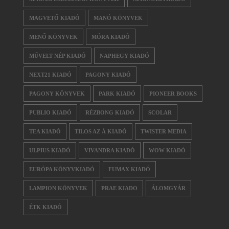
MAGVETŐ KIADÓ
MANÓ KÖNYVEK
MENŐ KÖNYVEK
MÓRA KIADÓ
MŰVELT NÉP KIADÓ
NAPHEGY KIADÓ
NEXT21 KIADÓ
PAGONY KIADÓ
PAGONY KÖNYVEK
PARK KIADÓ
PIONEER BOOKS
PUBLIO KIADÓ
RÉZBONG KIADÓ
SCOLAR
TEA KIADÓ
TILOS AZ Á KIADÓ
TWISTER MEDIA
ULPIUS KIADÓ
VIVANDRA KIADÓ
WOW KIADÓ
EURÓPA KÖNYVKIADÓ
FUMAX KIADÓ
LAMPION KÖNYVEK
PRAE KIADO
ÁLOMGYÁR
ÉTK KIADÓ