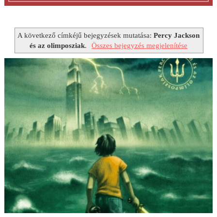
A következő címkéjű bejegyzések mutatása:
Percy Jackson
és az olimposziak
.
Összes bejegyzés megjelenítése