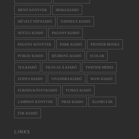
MENŐ KÖNYVEK
MÓRA KIADÓ
MŰVELT NÉP KIADÓ
NAPHEGY KIADÓ
NEXT21 KIADÓ
PAGONY KIADÓ
PAGONY KÖNYVEK
PARK KIADÓ
PIONEER BOOKS
PUBLIO KIADÓ
RÉZBONG KIADÓ
SCOLAR
TEA KIADÓ
TILOS AZ Á KIADÓ
TWISTER MEDIA
ULPIUS KIADÓ
VIVANDRA KIADÓ
WOW KIADÓ
EURÓPA KÖNYVKIADÓ
FUMAX KIADÓ
LAMPION KÖNYVEK
PRAE KIADO
ÁLOMGYÁR
ÉTK KIADÓ
LINKS