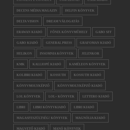
DECENS MÉDIA MAGAZIN
DELFIN KÖNYVEK
DELTA VISION
DREAM VÁLOGATÁS
ERAWAN KIADÓ
FŐNIX KÖNYVMŰHELY
GABO SFF
GABO KIADÓ
GENERAL PRESS
GRAFOMAN KIADÓ
HELIKON
INSOMNIA KÖNYVEK
JELENKOR
KMK
KALLIOPÉ KIADÓ
KAMÉLEON KÖNYVEK
KOLIBRI KIADÓ
KOSSUTH
KOSSUTH KIADÓ
KÖNYVMOLYKÉPZŐ
KÖNYVMOLYKÉPZŐ KIADÓ
LOL KÖNYVEK
LOL+ KÖNYVEK
LETTERO KIADÓ
LIBRI
LIBRI KÖNYVKIADÓ
LIBRI KIADÓ
MAGASFESZÜLTSÉG! KÖNYVEK
MAGNÓLIA KIADÓ
MAGVETŐ KIADÓ
MANÓ KÖNYVEK