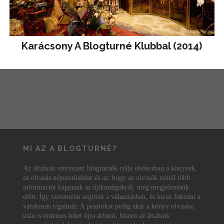
Karácsony A Blogturné Klubbal (2014)
MI AZ A BLOGTURNÉ?
Az általunk szervezett blogturnék célja elsősorban a könyvek,
az olvasás népszerűsítése és az, hogy az olvasók minél több
információt kapjanak az újdonságokról, még megjelenésük
előtt. Így szeretnénk segíteni a választásban, és kicsit fokozni a
várakozás izgalmát. A posztokat pedig akár a könyv olvasása
után is érdemes lehet újra átfutni, hiszen az általunk