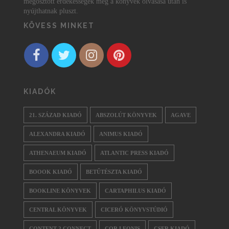
megosztott érdekességek még a könyvek olvasása után is
nyújthatnak pluszt.
KÖVESS MINKET
KIADÓK
21. SZÁZAD KIADÓ
ABSZOLÚT KÖNYVEK
AGAVE
ALEXANDRA KIADÓ
ANIMUS KIADÓ
ATHENAEUM KIADÓ
ATLANTIC PRESS KIADÓ
BOOOK KIADÓ
BETŰTÉSZTA KIADÓ
BOOKLINE KÖNYVEK
CARTAPHILUS KIADÓ
CENTRAL KÖNYVEK
CICERÓ KÖNYVSTÚDIÓ
CONTENT 2 CONNECT
COR LEONIS
CSER KIADÓ