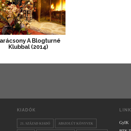
arácsony A Blogturné
Klubbal (2014)
KIADÓK
LIN
GyIK
21. SZÁZAD KIADÓ
ABSZOLÚT KÖNYVEK