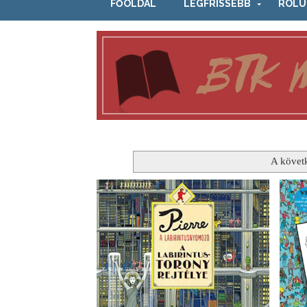
FŐOLDAL
LEGFRISSEBB
RÓLU
A követ