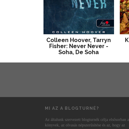
Colleen Hoover, Tarryn
K
Fisher: Never Never -
Soha, De Soha
MI AZ A BLOGTURNÉ?
Az általunk szervezett blogturnék célja elsősorban a
könyvek, az olvasás népszerűsítése és az, hogy az