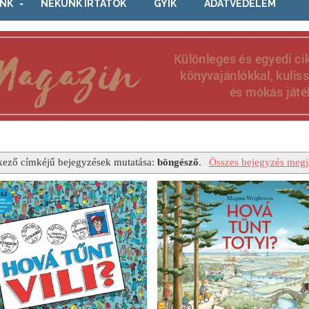
NK
NEKÜNK ÍRTÁTOK
GYIK
ADATVÉDELEM
kező címkéjű bejegyzések mutatása:
böngésző
.
Összes bejegyzés megje