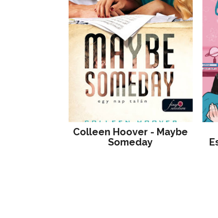
Colleen Hoover - Maybe
Someday
E