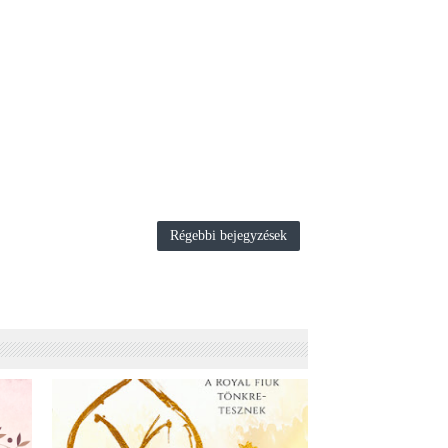
Régebbi bejegyzések