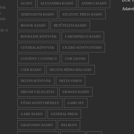
BTK T
AGAVE
ALEXANDRA KIADÓ
ANIMUS KIADÓ
nénk
Adatv
s
ATHENAEUM KIADÓ
ATLANTIC PRESS KIADÓ
után
BOOOK KIADÓ
BETŰTÉSZTA KIADÓ
án is
BOOKLINE KÖNYVEK
CARTAPHILUS KIADÓ
CENTRAL KÖNYVEK
CICERÓ KÖNYVSTÚDIÓ
CONTENT 2 CONNECT
COR LEONIS
CSER KIADÓ
DECENS MÉDIA MAGAZIN
DELFIN KÖNYVEK
DELTA VISION
DREAM VÁLOGATÁS
ERAWAN KIADÓ
FŐNIX KÖNYVMŰHELY
GABO SFF
GABO KIADÓ
GENERAL PRESS
GRAFOMAN KIADÓ
HELIKON