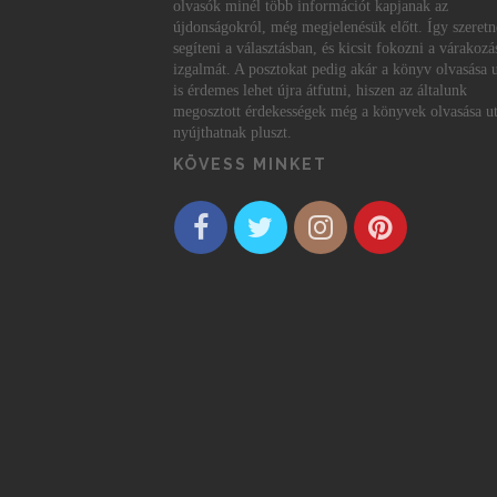
olvasók minél több információt kapjanak az
újdonságokról, még megjelenésük előtt. Így szeret
segíteni a választásban, és kicsit fokozni a várakozá
izgalmát. A posztokat pedig akár a könyv olvasása 
is érdemes lehet újra átfutni, hiszen az általunk
megosztott érdekességek még a könyvek olvasása ut
nyújthatnak pluszt.
KÖVESS MINKET