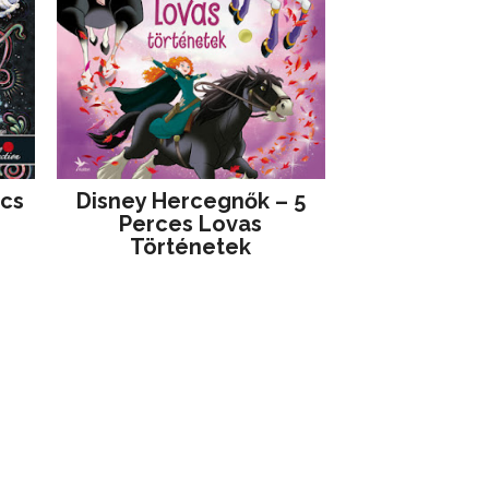
jcs
Disney ​Hercegnők – 5
Perces Lovas
Történetek