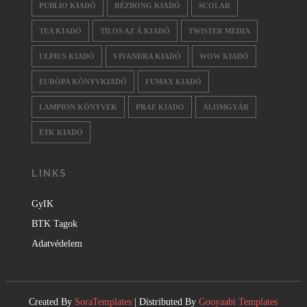
PUBLIO KIADÓ
RÉZBONG KIADÓ
SCOLAR
TEA KIADÓ
TILOS AZ Á KIADÓ
TWISTER MEDIA
ULPIUS KIADÓ
VIVANDRA KIADÓ
WOW KIADÓ
EURÓPA KÖNYVKIADÓ
FUMAX KIADÓ
LAMPION KÖNYVEK
PRAE KIADO
ÁLOMGYÁR
ÉTK KIADÓ
LINKS
GyIK
BTK Tagok
Adatvédelem
Created By
SoraTemplates
| Distributed By
Gooyaabi Templates