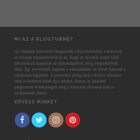
MI AZ A BLOGTURNÉ?
Az általunk szervezett blogturnék célja elsősorban a könyvek,
az olvasás népszerűsítése és az, hogy az olvasók minél több
információt kapjanak az újdonságokról, még megjelenésük
előtt. Így szeretnénk segíteni a választásban, és kicsit fokozni a
várakozás izgalmát. A posztokat pedig akár a könyv olvasása
után is érdemes lehet újra átfutni, hiszen az általunk
megosztott érdekességek még a könyvek olvasása után is
nyújthatnak pluszt.
KÖVESS MINKET