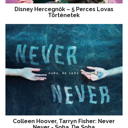
Disney ​Hercegnők – 5 Perces Lovas
Történetek
Colleen Hoover, Tarryn Fisher: Never
Never - Soha, De Soha