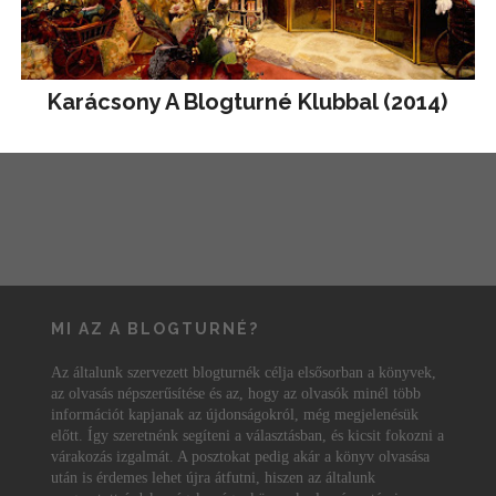
Karácsony A Blogturné Klubbal (2014)
MI AZ A BLOGTURNÉ?
Az általunk szervezett blogturnék célja elsősorban a könyvek,
az olvasás népszerűsítése és az, hogy az olvasók minél több
információt kapjanak az újdonságokról, még megjelenésük
előtt. Így szeretnénk segíteni a választásban, és kicsit fokozni a
várakozás izgalmát. A posztokat pedig akár a könyv olvasása
után is érdemes lehet újra átfutni, hiszen az általunk