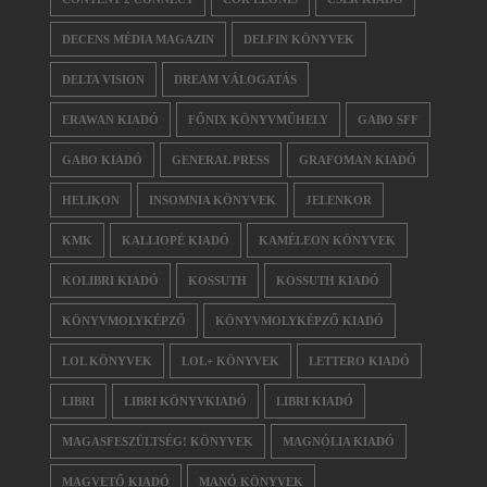
DECENS MÉDIA MAGAZIN
DELFIN KÖNYVEK
DELTA VISION
DREAM VÁLOGATÁS
ERAWAN KIADÓ
FŐNIX KÖNYVMŰHELY
GABO SFF
GABO KIADÓ
GENERAL PRESS
GRAFOMAN KIADÓ
HELIKON
INSOMNIA KÖNYVEK
JELENKOR
KMK
KALLIOPÉ KIADÓ
KAMÉLEON KÖNYVEK
KOLIBRI KIADÓ
KOSSUTH
KOSSUTH KIADÓ
KÖNYVMOLYKÉPZŐ
KÖNYVMOLYKÉPZŐ KIADÓ
LOL KÖNYVEK
LOL+ KÖNYVEK
LETTERO KIADÓ
LIBRI
LIBRI KÖNYVKIADÓ
LIBRI KIADÓ
MAGASFESZÜLTSÉG! KÖNYVEK
MAGNÓLIA KIADÓ
MAGVETŐ KIADÓ
MANÓ KÖNYVEK