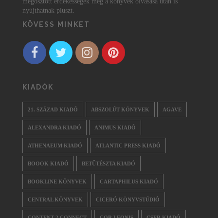
megosztott érdekességek még a könyvek olvasása után is
nyújthatnak pluszt.
KÖVESS MINKET
KIADÓK
21. SZÁZAD KIADÓ
ABSZOLÚT KÖNYVEK
AGAVE
ALEXANDRA KIADÓ
ANIMUS KIADÓ
ATHENAEUM KIADÓ
ATLANTIC PRESS KIADÓ
BOOOK KIADÓ
BETŰTÉSZTA KIADÓ
BOOKLINE KÖNYVEK
CARTAPHILUS KIADÓ
CENTRAL KÖNYVEK
CICERÓ KÖNYVSTÚDIÓ
CONTENT 2 CONNECT
COR LEONIS
CSER KIADÓ