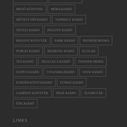
MENŐ KÖNYVEK
MÓRA KIADÓ
MŰVELT NÉP KIADÓ
NAPHEGY KIADÓ
NEXT21 KIADÓ
PAGONY KIADÓ
PAGONY KÖNYVEK
PARK KIADÓ
PIONEER BOOKS
PUBLIO KIADÓ
RÉZBONG KIADÓ
SCOLAR
TEA KIADÓ
TILOS AZ Á KIADÓ
TWISTER MEDIA
ULPIUS KIADÓ
VIVANDRA KIADÓ
WOW KIADÓ
EURÓPA KÖNYVKIADÓ
FUMAX KIADÓ
LAMPION KÖNYVEK
PRAE KIADO
ÁLOMGYÁR
ÉTK KIADÓ
LINKS