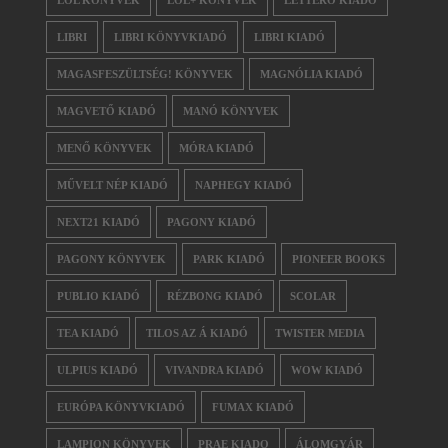
LOL KÖNYVEK
LOL+ KÖNYVEK
LETTERO KIADÓ
LIBRI
LIBRI KÖNYVKIADÓ
LIBRI KIADÓ
MAGASFESZÜLTSÉG! KÖNYVEK
MAGNÓLIA KIADÓ
MAGVETŐ KIADÓ
MANÓ KÖNYVEK
MENŐ KÖNYVEK
MÓRA KIADÓ
MŰVELT NÉP KIADÓ
NAPHEGY KIADÓ
NEXT21 KIADÓ
PAGONY KIADÓ
PAGONY KÖNYVEK
PARK KIADÓ
PIONEER BOOKS
PUBLIO KIADÓ
RÉZBONG KIADÓ
SCOLAR
TEA KIADÓ
TILOS AZ Á KIADÓ
TWISTER MEDIA
ULPIUS KIADÓ
VIVANDRA KIADÓ
WOW KIADÓ
EURÓPA KÖNYVKIADÓ
FUMAX KIADÓ
LAMPION KÖNYVEK
PRAE KIADO
ÁLOMGYÁR