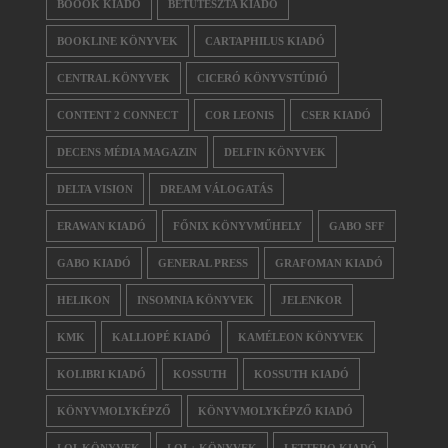
BOOOK KIADÓ
BETŰTÉSZTA KIADÓ
BOOKLINE KÖNYVEK
CARTAPHILUS KIADÓ
CENTRAL KÖNYVEK
CICERÓ KÖNYVSTÚDIÓ
CONTENT 2 CONNECT
COR LEONIS
CSER KIADÓ
DECENS MÉDIA MAGAZIN
DELFIN KÖNYVEK
DELTA VISION
DREAM VÁLOGATÁS
ERAWAN KIADÓ
FŐNIX KÖNYVMŰHELY
GABO SFF
GABO KIADÓ
GENERAL PRESS
GRAFOMAN KIADÓ
HELIKON
INSOMNIA KÖNYVEK
JELENKOR
KMK
KALLIOPÉ KIADÓ
KAMÉLEON KÖNYVEK
KOLIBRI KIADÓ
KOSSUTH
KOSSUTH KIADÓ
KÖNYVMOLYKÉPZŐ
KÖNYVMOLYKÉPZŐ KIADÓ