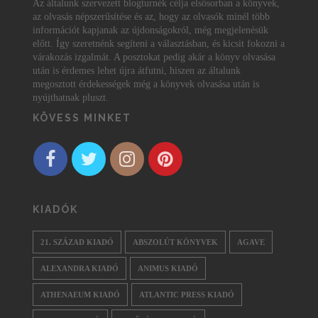
Az általunk szervezett blogturnék célja elsősorban a könyvek,
az olvasás népszerűsítése és az, hogy az olvasók minél több
információt kapjanak az újdonságokról, még megjelenésük
előtt. Így szeretnénk segíteni a választásban, és kicsit fokozni a
várakozás izgalmát. A posztokat pedig akár a könyv olvasása
után is érdemes lehet újra átfutni, hiszen az általunk
megosztott érdekességek még a könyvek olvasása után is
nyújthatnak pluszt.
KÖVESS MINKET
KIADÓK
21. SZÁZAD KIADÓ
ABSZOLÚT KÖNYVEK
AGAVE
ALEXANDRA KIADÓ
ANIMUS KIADÓ
ATHENAEUM KIADÓ
ATLANTIC PRESS KIADÓ