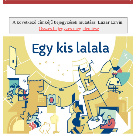
A következő címkéjű bejegyzések mutatása:
Lázár Ervin
.
Összes bejegyzés megjelenítése