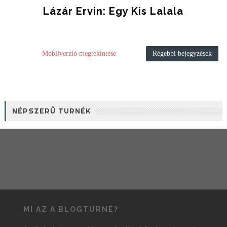
Lázár Ervin: Egy Kis Lalala
Mobilverzió megtekintése
Régebbi bejegyzések
NÉPSZERŰ TURNÉK
MI AZ A BLOGTURNÉ?