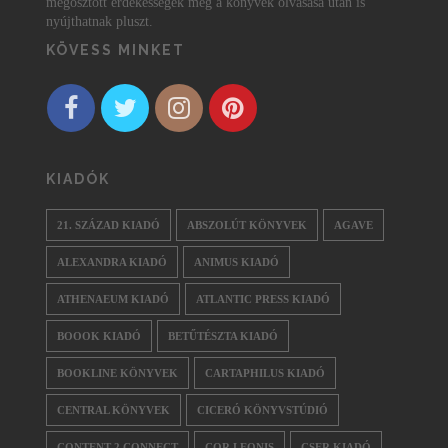
megosztott érdekességek még a könyvek olvasása után is
nyújthatnak pluszt.
KÖVESS MINKET
KIADÓK
21. SZÁZAD KIADÓ
ABSZOLÚT KÖNYVEK
AGAVE
ALEXANDRA KIADÓ
ANIMUS KIADÓ
ATHENAEUM KIADÓ
ATLANTIC PRESS KIADÓ
BOOOK KIADÓ
BETŰTÉSZTA KIADÓ
BOOKLINE KÖNYVEK
CARTAPHILUS KIADÓ
CENTRAL KÖNYVEK
CICERÓ KÖNYVSTÚDIÓ
CONTENT 2 CONNECT
COR LEONIS
CSER KIADÓ