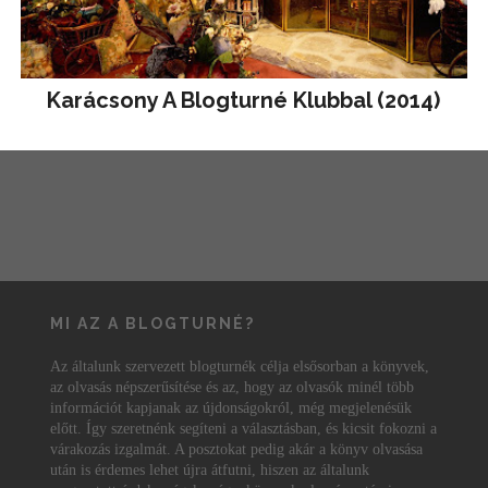
Karácsony A Blogturné Klubbal (2014)
MI AZ A BLOGTURNÉ?
Az általunk szervezett blogturnék célja elsősorban a könyvek,
az olvasás népszerűsítése és az, hogy az olvasók minél több
információt kapjanak az újdonságokról, még megjelenésük
előtt. Így szeretnénk segíteni a választásban, és kicsit fokozni a
várakozás izgalmát. A posztokat pedig akár a könyv olvasása
után is érdemes lehet újra átfutni, hiszen az általunk