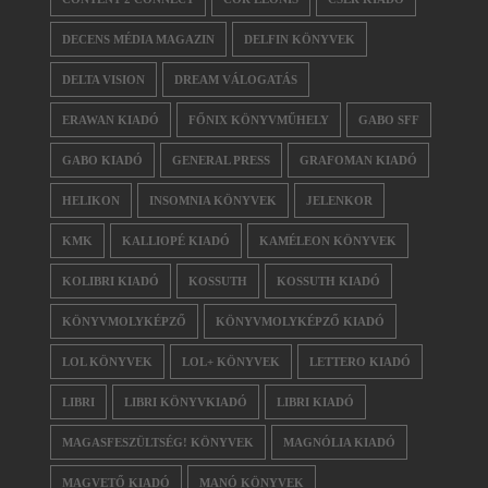
DECENS MÉDIA MAGAZIN
DELFIN KÖNYVEK
DELTA VISION
DREAM VÁLOGATÁS
ERAWAN KIADÓ
FŐNIX KÖNYVMŰHELY
GABO SFF
GABO KIADÓ
GENERAL PRESS
GRAFOMAN KIADÓ
HELIKON
INSOMNIA KÖNYVEK
JELENKOR
KMK
KALLIOPÉ KIADÓ
KAMÉLEON KÖNYVEK
KOLIBRI KIADÓ
KOSSUTH
KOSSUTH KIADÓ
KÖNYVMOLYKÉPZŐ
KÖNYVMOLYKÉPZŐ KIADÓ
LOL KÖNYVEK
LOL+ KÖNYVEK
LETTERO KIADÓ
LIBRI
LIBRI KÖNYVKIADÓ
LIBRI KIADÓ
MAGASFESZÜLTSÉG! KÖNYVEK
MAGNÓLIA KIADÓ
MAGVETŐ KIADÓ
MANÓ KÖNYVEK