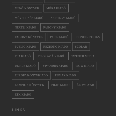
MENŐ KÖNYVEK
MÓRA KIADÓ
MŰVELT NÉP KIADÓ
NAPHEGY KIADÓ
NEXT21 KIADÓ
PAGONY KIADÓ
PAGONY KÖNYVEK
PARK KIADÓ
PIONEER BOOKS
PUBLIO KIADÓ
RÉZBONG KIADÓ
SCOLAR
TEA KIADÓ
TILOS AZ Á KIADÓ
TWISTER MEDIA
ULPIUS KIADÓ
VIVANDRA KIADÓ
WOW KIADÓ
EURÓPA KÖNYVKIADÓ
FUMAX KIADÓ
LAMPION KÖNYVEK
PRAE KIADO
ÁLOMGYÁR
ÉTK KIADÓ
LINKS