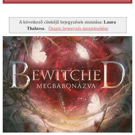
A következő címkéjű bejegyzések mutatása:
Laura
Thalassa
.
Összes bejegyzés megjelenítése