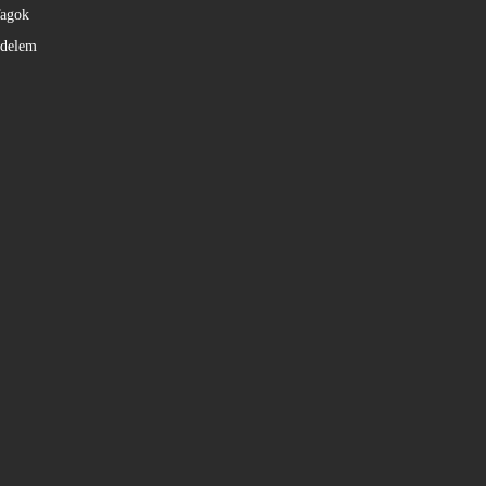
agok
édelem