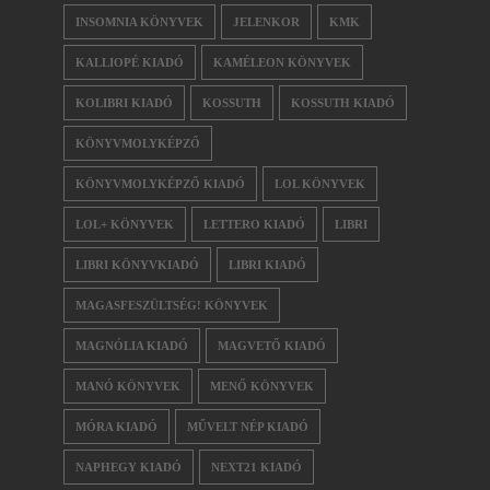
INSOMNIA KÖNYVEK
JELENKOR
KMK
KALLIOPÉ KIADÓ
KAMÉLEON KÖNYVEK
KOLIBRI KIADÓ
KOSSUTH
KOSSUTH KIADÓ
KÖNYVMOLYKÉPZŐ
KÖNYVMOLYKÉPZŐ KIADÓ
LOL KÖNYVEK
LOL+ KÖNYVEK
LETTERO KIADÓ
LIBRI
LIBRI KÖNYVKIADÓ
LIBRI KIADÓ
MAGASFESZÜLTSÉG! KÖNYVEK
MAGNÓLIA KIADÓ
MAGVETŐ KIADÓ
MANÓ KÖNYVEK
MENŐ KÖNYVEK
MÓRA KIADÓ
MŰVELT NÉP KIADÓ
NAPHEGY KIADÓ
NEXT21 KIADÓ