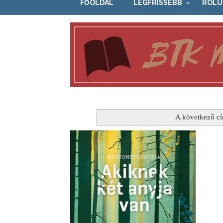
FŐOLDAL
LEGFRISSEBB
RÓLU
A következő cí