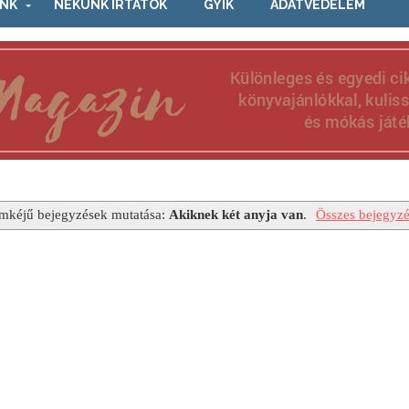
NK
NEKÜNK ÍRTÁTOK
GYIK
ADATVÉDELEM
mkéjű bejegyzések mutatása:
Akiknek két anyja van
.
Összes bejegyzé