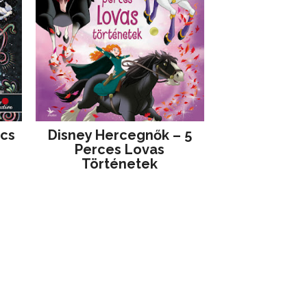
jcs
Disney ​Hercegnők – 5
Perces Lovas
Történetek