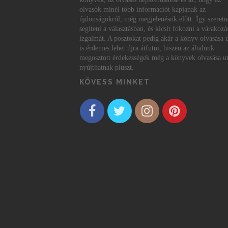
olvasók minél több információt kapjanak az
újdonságokról, még megjelenésük előtt. Így szeret
segíteni a választásban, és kicsit fokozni a várakozá
izgalmát. A posztokat pedig akár a könyv olvasása 
is érdemes lehet újra átfutni, hiszen az általunk
megosztott érdekességek még a könyvek olvasása ut
nyújthatnak pluszt.
KÖVESS MINKET