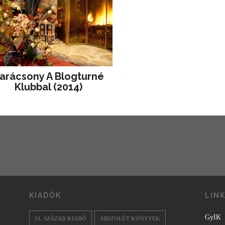
arácsony A Blogturné
Klubbal (2014)
KIADÓK
LIN
GyIK
21. SZÁZAD KIADÓ
ABSZOLÚT KÖNYVEK