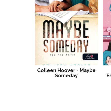
Colleen Hoover - Maybe
Someday
E