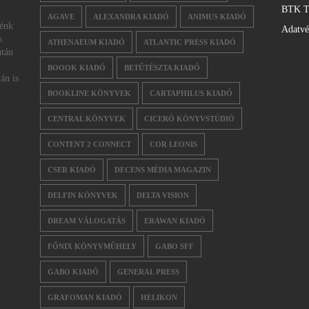
BTK T
AGAVE
ALEXANDRA KIADÓ
ANIMUS KIADÓ
nénk
Adatv
s
ATHENAEUM KIADÓ
ATLANTIC PRESS KIADÓ
után
BOOOK KIADÓ
BETŰTÉSZTA KIADÓ
án is
BOOKLINE KÖNYVEK
CARTAPHILUS KIADÓ
CENTRAL KÖNYVEK
CICERÓ KÖNYVSTÚDIÓ
CONTENT 2 CONNECT
COR LEONIS
CSER KIADÓ
DECENS MÉDIA MAGAZIN
DELFIN KÖNYVEK
DELTA VISION
DREAM VÁLOGATÁS
ERAWAN KIADÓ
FŐNIX KÖNYVMŰHELY
GABO SFF
GABO KIADÓ
GENERAL PRESS
GRAFOMAN KIADÓ
HELIKON