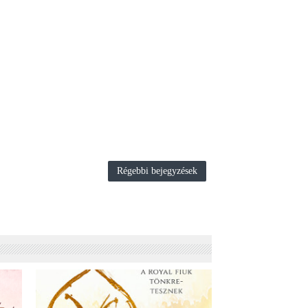
Régebbi bejegyzések