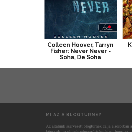
Colleen Hoover, Tarryn
K
Fisher: Never Never -
Soha, De Soha
MI AZ A BLOGTURNÉ?
Az általunk szervezett blogturnék célja elsősorban a
könyvek, az olvasás népszerűsítése és az, hogy az