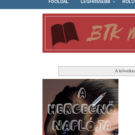
FŐOLDAL
LEGFRISSEBB
RÓLU
A követke