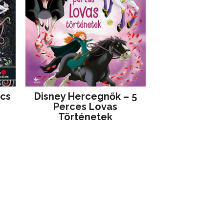
jcs
Disney ​Hercegnők – 5
Perces Lovas
Történetek