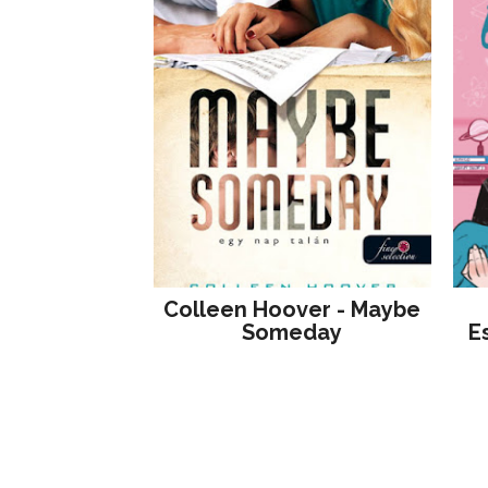
Colleen Hoover - Maybe
Someday
E