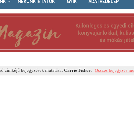
NK
NEKÜNK ÍRTÁTOK
GYIK
ADATVÉDELEM
ző címkéjű bejegyzések mutatása:
Carrie Fisher
.
Összes bejegyzés me