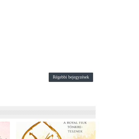
Régebbi bejegyzések