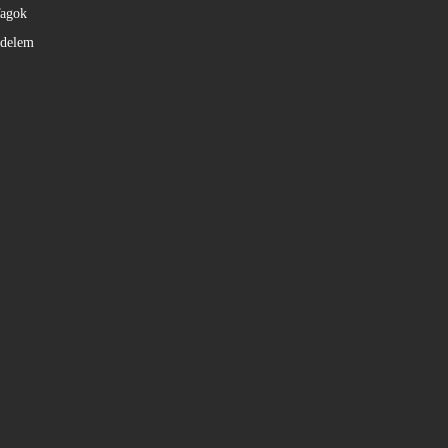
agok
édelem