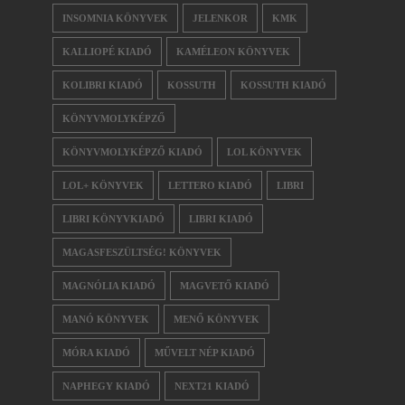
INSOMNIA KÖNYVEK
JELENKOR
KMK
KALLIOPÉ KIADÓ
KAMÉLEON KÖNYVEK
KOLIBRI KIADÓ
KOSSUTH
KOSSUTH KIADÓ
KÖNYVMOLYKÉPZŐ
KÖNYVMOLYKÉPZŐ KIADÓ
LOL KÖNYVEK
LOL+ KÖNYVEK
LETTERO KIADÓ
LIBRI
LIBRI KÖNYVKIADÓ
LIBRI KIADÓ
MAGASFESZÜLTSÉG! KÖNYVEK
MAGNÓLIA KIADÓ
MAGVETŐ KIADÓ
MANÓ KÖNYVEK
MENŐ KÖNYVEK
MÓRA KIADÓ
MŰVELT NÉP KIADÓ
NAPHEGY KIADÓ
NEXT21 KIADÓ