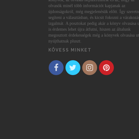
olvasók minél több információt kapjanak az
újdonságokról, még megjelenésük előtt. Így szeret
segíteni a választásban, és kicsit fokozni a várakozá
izgalmát. A posztokat pedig akár a könyv olvasása 
is érdemes lehet újra átfutni, hiszen az általunk
megosztott érdekességek még a könyvek olvasása ut
nyújthatnak pluszt.
KÖVESS MINKET