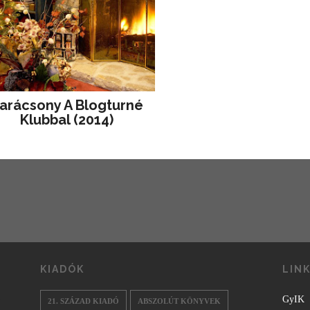
arácsony A Blogturné
Klubbal (2014)
KIADÓK
LIN
GyIK
21. SZÁZAD KIADÓ
ABSZOLÚT KÖNYVEK