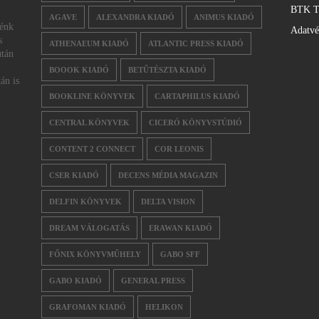
BTK T
AGAVE
ALEXANDRA KIADÓ
ANIMUS KIADÓ
nénk
Adatv
s
ATHENAEUM KIADÓ
ATLANTIC PRESS KIADÓ
után
BOOOK KIADÓ
BETŰTÉSZTA KIADÓ
án is
BOOKLINE KÖNYVEK
CARTAPHILUS KIADÓ
CENTRAL KÖNYVEK
CICERÓ KÖNYVSTÚDIÓ
CONTENT 2 CONNECT
COR LEONIS
CSER KIADÓ
DECENS MÉDIA MAGAZIN
DELFIN KÖNYVEK
DELTA VISION
DREAM VÁLOGATÁS
ERAWAN KIADÓ
FŐNIX KÖNYVMŰHELY
GABO SFF
GABO KIADÓ
GENERAL PRESS
GRAFOMAN KIADÓ
HELIKON