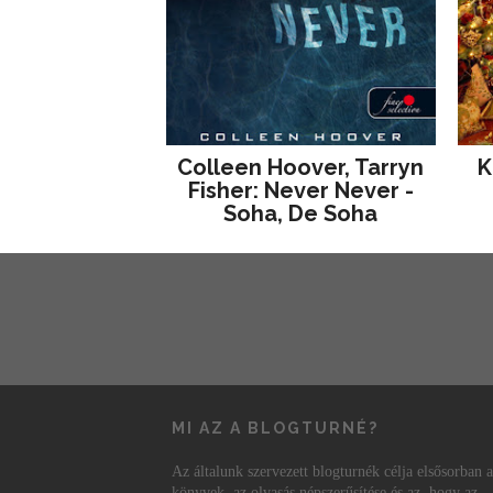
Colleen Hoover, Tarryn
K
Fisher: Never Never -
Soha, De Soha
MI AZ A BLOGTURNÉ?
Az általunk szervezett blogturnék célja elsősorban a
könyvek, az olvasás népszerűsítése és az, hogy az