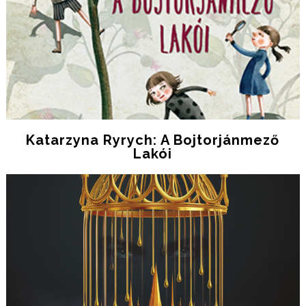
Katarzyna Ryrych: A Bojtorjánmező
Lakói