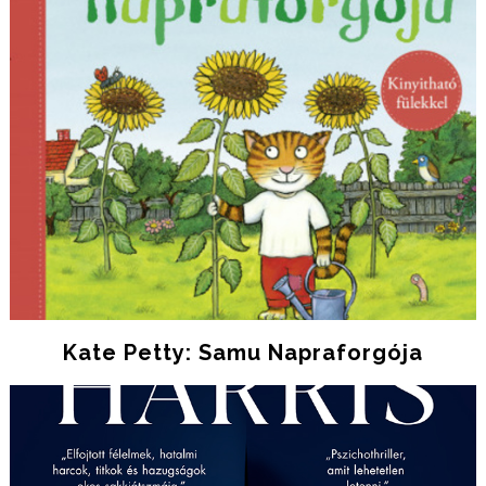
Kate Petty: Samu ​napraforgója