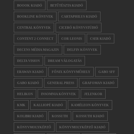
BOOOK KIADÓ
BETŰTÉSZTA KIADÓ
BOOKLINE KÖNYVEK
CARTAPHILUS KIADÓ
CENTRAL KÖNYVEK
CICERÓ KÖNYVSTÚDIÓ
CONTENT 2 CONNECT
COR LEONIS
CSER KIADÓ
DECENS MÉDIA MAGAZIN
DELFIN KÖNYVEK
DELTA VISION
DREAM VÁLOGATÁS
ERAWAN KIADÓ
FŐNIX KÖNYVMŰHELY
GABO SFF
GABO KIADÓ
GENERAL PRESS
GRAFOMAN KIADÓ
HELIKON
INSOMNIA KÖNYVEK
JELENKOR
KMK
KALLIOPÉ KIADÓ
KAMÉLEON KÖNYVEK
KOLIBRI KIADÓ
KOSSUTH
KOSSUTH KIADÓ
KÖNYVMOLYKÉPZŐ
KÖNYVMOLYKÉPZŐ KIADÓ