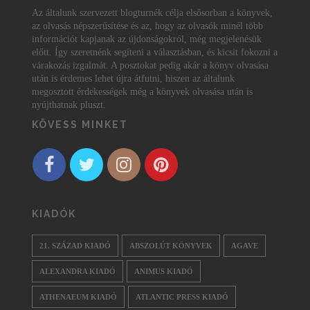
Az általunk szervezett blogturnék célja elsősorban a könyvek,
az olvasás népszerűsítése és az, hogy az olvasók minél több
információt kapjanak az újdonságokról, még megjelenésük
előtt. Így szeretnénk segíteni a választásban, és kicsit fokozni a
várakozás izgalmát. A posztokat pedig akár a könyv olvasása
után is érdemes lehet újra átfutni, hiszen az általunk
megosztott érdekességek még a könyvek olvasása után is
nyújthatnak pluszt.
KÖVESS MINKET
KIADÓK
21. SZÁZAD KIADÓ
ABSZOLÚT KÖNYVEK
AGAVE
ALEXANDRA KIADÓ
ANIMUS KIADÓ
ATHENAEUM KIADÓ
ATLANTIC PRESS KIADÓ