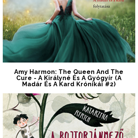
Amy Harmon: The Queen And The
Cure - A Királyné És A Gyógyír (A
Madár És A Kard Krónikái #2)