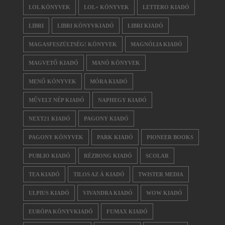
LOL KÖNYVEK
LOL+ KÖNYVEK
LETTERO KIADÓ
LIBRI
LIBRI KÖNYVKIADÓ
LIBRI KIADÓ
MAGASFESZÜLTSÉG! KÖNYVEK
MAGNÓLIA KIADÓ
MAGVETŐ KIADÓ
MANÓ KÖNYVEK
MENŐ KÖNYVEK
MÓRA KIADÓ
MŰVELT NÉP KIADÓ
NAPHEGY KIADÓ
NEXT21 KIADÓ
PAGONY KIADÓ
PAGONY KÖNYVEK
PARK KIADÓ
PIONEER BOOKS
PUBLIO KIADÓ
RÉZBONG KIADÓ
SCOLAR
TEA KIADÓ
TILOS AZ Á KIADÓ
TWISTER MEDIA
ULPIUS KIADÓ
VIVANDRA KIADÓ
WOW KIADÓ
EURÓPA KÖNYVKIADÓ
FUMAX KIADÓ