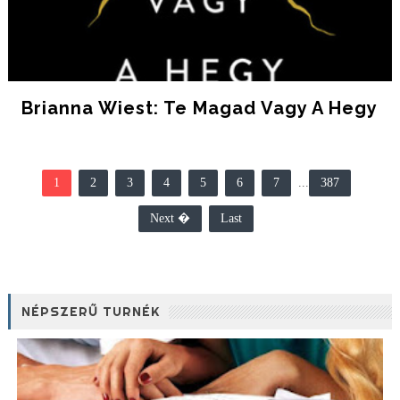
Brianna Wiest: Te ​magad Vagy A Hegy
1
2
3
4
5
6
7
...
387
Next �
Last
NÉPSZERŰ TURNÉK