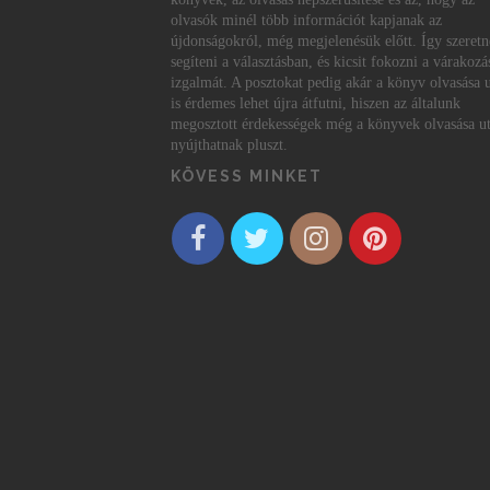
olvasók minél több információt kapjanak az
újdonságokról, még megjelenésük előtt. Így szeret
segíteni a választásban, és kicsit fokozni a várakozá
izgalmát. A posztokat pedig akár a könyv olvasása 
is érdemes lehet újra átfutni, hiszen az általunk
megosztott érdekességek még a könyvek olvasása ut
nyújthatnak pluszt.
KÖVESS MINKET