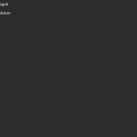
agok
édelem