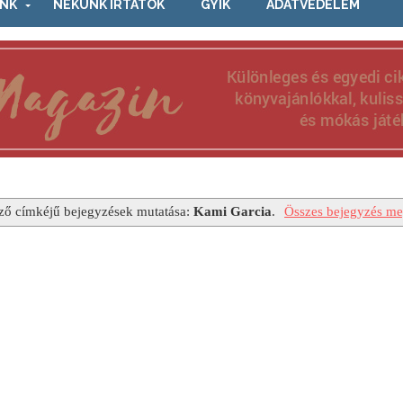
NK
NEKÜNK ÍRTÁTOK
GYIK
ADATVÉDELEM
ző címkéjű bejegyzések mutatása:
Kami Garcia
.
Összes bejegyzés me