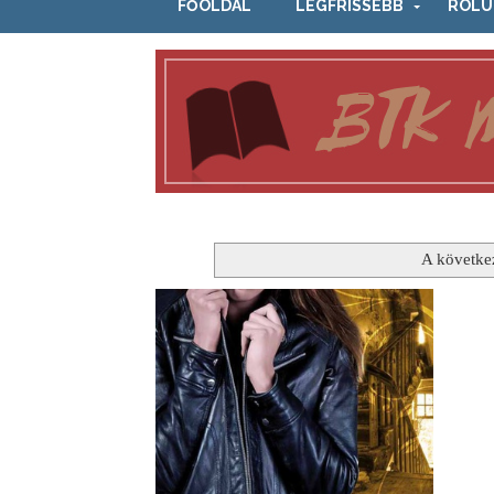
FŐOLDAL
LEGFRISSEBB
RÓLU
A követke