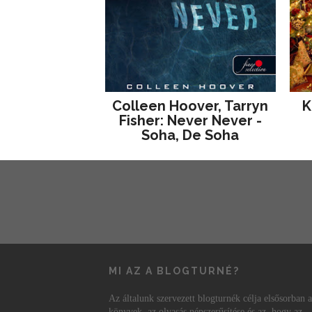
Colleen Hoover, Tarryn
K
Fisher: Never Never -
Soha, De Soha
MI AZ A BLOGTURNÉ?
Az általunk szervezett blogturnék célja elsősorban a
könyvek, az olvasás népszerűsítése és az, hogy az