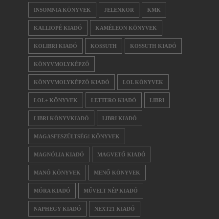
INSOMNIA KÖNYVEK
JELENKOR
KMK
KALLIOPÉ KIADÓ
KAMÉLEON KÖNYVEK
KOLIBRI KIADÓ
KOSSUTH
KOSSUTH KIADÓ
KÖNYVMOLYKÉPZŐ
KÖNYVMOLYKÉPZŐ KIADÓ
LOL KÖNYVEK
LOL+ KÖNYVEK
LETTERO KIADÓ
LIBRI
LIBRI KÖNYVKIADÓ
LIBRI KIADÓ
MAGASFESZÜLTSÉG! KÖNYVEK
MAGNÓLIA KIADÓ
MAGVETŐ KIADÓ
MANÓ KÖNYVEK
MENŐ KÖNYVEK
MÓRA KIADÓ
MŰVELT NÉP KIADÓ
NAPHEGY KIADÓ
NEXT21 KIADÓ