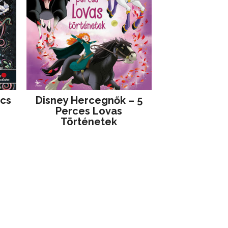
jcs
Disney ​Hercegnők – 5
Perces Lovas
Történetek