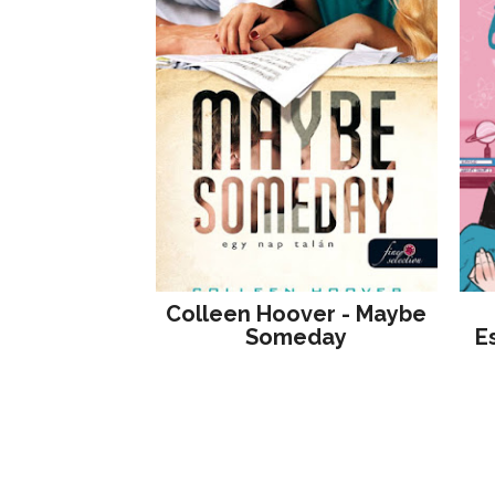
Colleen Hoover - Maybe
Someday
E