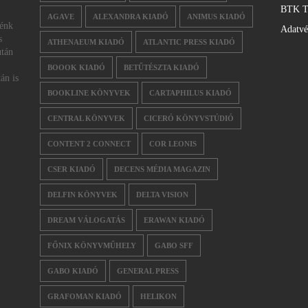
BTK T
AGAVE
ALEXANDRA KIADÓ
ANIMUS KIADÓ
nénk
Adatv
s
ATHENAEUM KIADÓ
ATLANTIC PRESS KIADÓ
után
BOOOK KIADÓ
BETŰTÉSZTA KIADÓ
án is
BOOKLINE KÖNYVEK
CARTAPHILUS KIADÓ
CENTRAL KÖNYVEK
CICERÓ KÖNYVSTÚDIÓ
CONTENT 2 CONNECT
COR LEONIS
CSER KIADÓ
DECENS MÉDIA MAGAZIN
DELFIN KÖNYVEK
DELTA VISION
DREAM VÁLOGATÁS
ERAWAN KIADÓ
FŐNIX KÖNYVMŰHELY
GABO SFF
GABO KIADÓ
GENERAL PRESS
GRAFOMAN KIADÓ
HELIKON