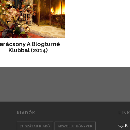
arácsony A Blogturné
Klubbal (2014)
KIADÓK
LIN
GyIK
21. SZÁZAD KIADÓ
ABSZOLÚT KÖNYVEK