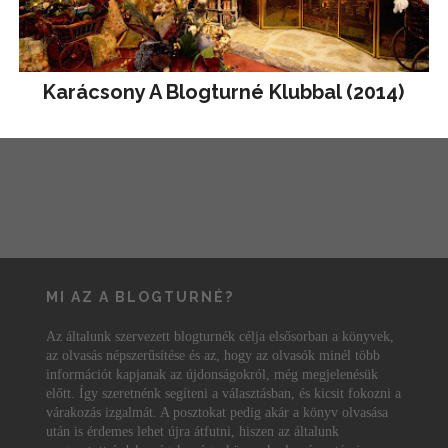
Karácsony A Blogturné Klubbal (2014)
MI AZ A BLOGTURNÉ?
Az általunk szervezett blogturnék célja elsősorban a könyvek,
az olvasás népszerűsítése és az, hogy az olvasók minél több
információt kapjanak az újdonságokról, még megjelenésük
előtt. Így szeretnénk segíteni a választásban, és kicsit fokozni a
várakozás izgalmát. A posztokat pedig akár a könyv olvasása
után is érdemes lehet újra átfutni, hiszen az általunk