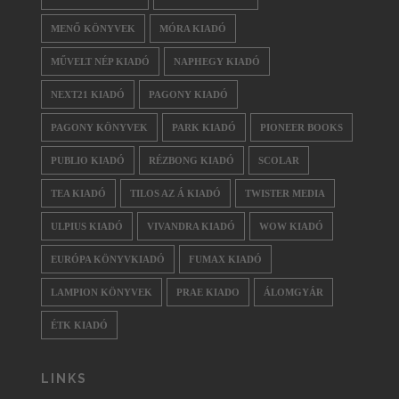
MENŐ KÖNYVEK
MÓRA KIADÓ
MŰVELT NÉP KIADÓ
NAPHEGY KIADÓ
NEXT21 KIADÓ
PAGONY KIADÓ
PAGONY KÖNYVEK
PARK KIADÓ
PIONEER BOOKS
PUBLIO KIADÓ
RÉZBONG KIADÓ
SCOLAR
TEA KIADÓ
TILOS AZ Á KIADÓ
TWISTER MEDIA
ULPIUS KIADÓ
VIVANDRA KIADÓ
WOW KIADÓ
EURÓPA KÖNYVKIADÓ
FUMAX KIADÓ
LAMPION KÖNYVEK
PRAE KIADO
ÁLOMGYÁR
ÉTK KIADÓ
LINKS