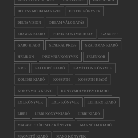
DECENS MÉDIA MAGAZIN
DELFIN KÖNYVEK
DELTA VISION
DREAM VÁLOGATÁS
ERAWAN KIADÓ
FŐNIX KÖNYVMŰHELY
GABO SFF
GABO KIADÓ
GENERAL PRESS
GRAFOMAN KIADÓ
HELIKON
INSOMNIA KÖNYVEK
JELENKOR
KMK
KALLIOPÉ KIADÓ
KAMÉLEON KÖNYVEK
KOLIBRI KIADÓ
KOSSUTH
KOSSUTH KIADÓ
KÖNYVMOLYKÉPZŐ
KÖNYVMOLYKÉPZŐ KIADÓ
LOL KÖNYVEK
LOL+ KÖNYVEK
LETTERO KIADÓ
LIBRI
LIBRI KÖNYVKIADÓ
LIBRI KIADÓ
MAGASFESZÜLTSÉG! KÖNYVEK
MAGNÓLIA KIADÓ
MAGVETŐ KIADÓ
MANÓ KÖNYVEK