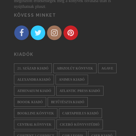
megosztott érdekességek még a könyvek olvasása után is
nyújthatnak pluszt.
KÖVESS MINKET
KIADÓK
21. SZÁZAD KIADÓ
ABSZOLÚT KÖNYVEK
AGAVE
ALEXANDRA KIADÓ
ANIMUS KIADÓ
ATHENAEUM KIADÓ
ATLANTIC PRESS KIADÓ
BOOOK KIADÓ
BETŰTÉSZTA KIADÓ
BOOKLINE KÖNYVEK
CARTAPHILUS KIADÓ
CENTRAL KÖNYVEK
CICERÓ KÖNYVSTÚDIÓ
CONTENT 2 CONNECT
COR LEONIS
CSER KIADÓ