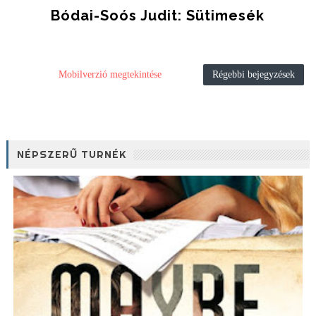
Bódai-Soós Judit: Sütimesék
Mobilverzió megtekintése
Régebbi bejegyzések
NÉPSZERŰ TURNÉK