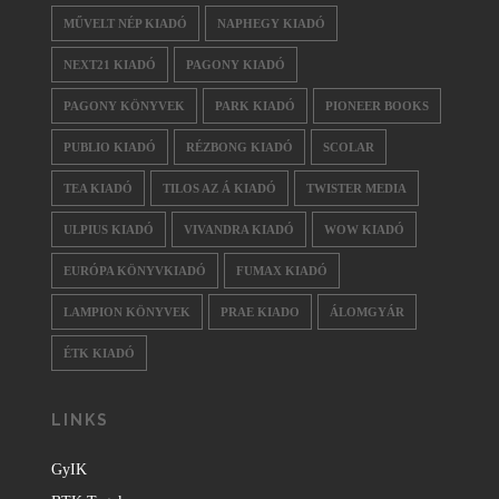
MŰVELT NÉP KIADÓ
NAPHEGY KIADÓ
NEXT21 KIADÓ
PAGONY KIADÓ
PAGONY KÖNYVEK
PARK KIADÓ
PIONEER BOOKS
PUBLIO KIADÓ
RÉZBONG KIADÓ
SCOLAR
TEA KIADÓ
TILOS AZ Á KIADÓ
TWISTER MEDIA
ULPIUS KIADÓ
VIVANDRA KIADÓ
WOW KIADÓ
EURÓPA KÖNYVKIADÓ
FUMAX KIADÓ
LAMPION KÖNYVEK
PRAE KIADO
ÁLOMGYÁR
ÉTK KIADÓ
LINKS
GyIK