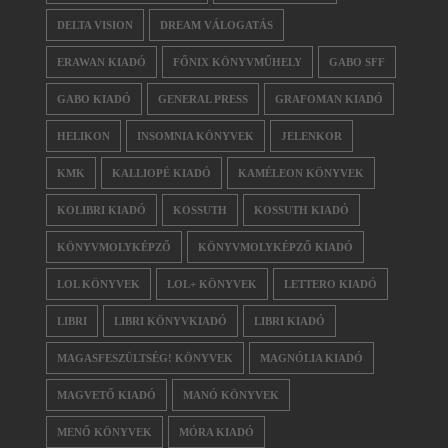
DELTA VISION
DREAM VÁLOGATÁS
ERAWAN KIADÓ
FŐNIX KÖNYVMŰHELY
GABO SFF
GABO KIADÓ
GENERAL PRESS
GRAFOMAN KIADÓ
HELIKON
INSOMNIA KÖNYVEK
JELENKOR
KMK
KALLIOPÉ KIADÓ
KAMÉLEON KÖNYVEK
KOLIBRI KIADÓ
KOSSUTH
KOSSUTH KIADÓ
KÖNYVMOLYKÉPZŐ
KÖNYVMOLYKÉPZŐ KIADÓ
LOL KÖNYVEK
LOL+ KÖNYVEK
LETTERO KIADÓ
LIBRI
LIBRI KÖNYVKIADÓ
LIBRI KIADÓ
MAGASFESZÜLTSÉG! KÖNYVEK
MAGNÓLIA KIADÓ
MAGVETŐ KIADÓ
MANÓ KÖNYVEK
MENŐ KÖNYVEK
MÓRA KIADÓ