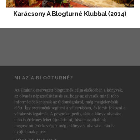
Karácsony A Blogturné Klubbal (2014)
MI AZ A BLOGTURNÉ?
Az általunk szervezett blogturnék célja elsősorban a könyvek,
az olvasás népszerűsítése és az, hogy az olvasók minél több
információt kapjanak az újdonságokról, még megjelenésük
előtt. Így szeretnénk segíteni a választásban, és kicsit fokozni a
várakozás izgalmát. A posztokat pedig akár a könyv olvasása
után is érdemes lehet újra átfutni, hiszen az általunk
megosztott érdekességek még a könyvek olvasása után is
nyújthatnak pluszt.