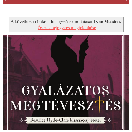
A következő címkéjű bejegyzések mutatása:
Lynn Messina
.
Összes bejegyzés megjelenítése