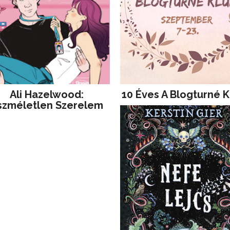
Ali Hazelwood:
10 Éves A Blogturné K
szméletlen Szerelem