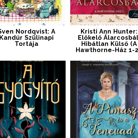
Sven Nordqvist: A
Kristi Ann Hunter:
Kandúr Szülinapi
Előkelő ​álarcosbál
Tortája
Hibátlan ​külső (A
Hawthorne-Ház 1-2