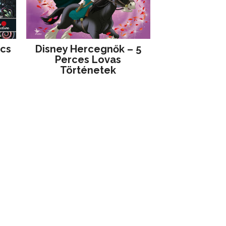
jcs
Disney ​Hercegnők – 5
Perces Lovas
Történetek