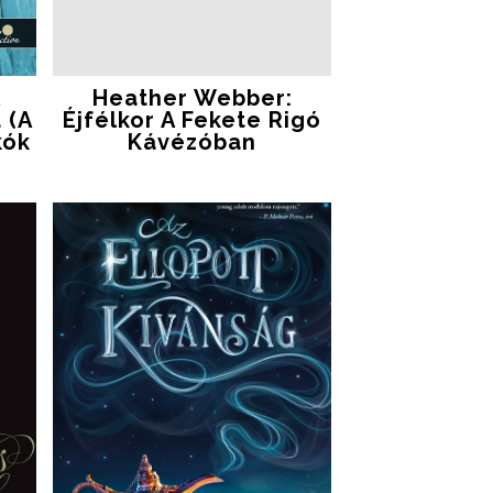
A
Heather Webber:
 (A
Éjfélkor ​a Fekete Rigó
kók
Kávézóban