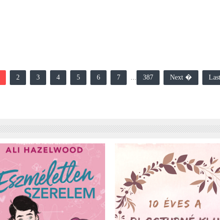
2
3
4
5
6
7
...
387
Next �
Las