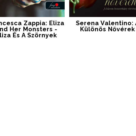
ncesca Zappia: Eliza
Serena Valentino:
and Her Monsters -
Különös Nővérek
liza És A Szörnyek