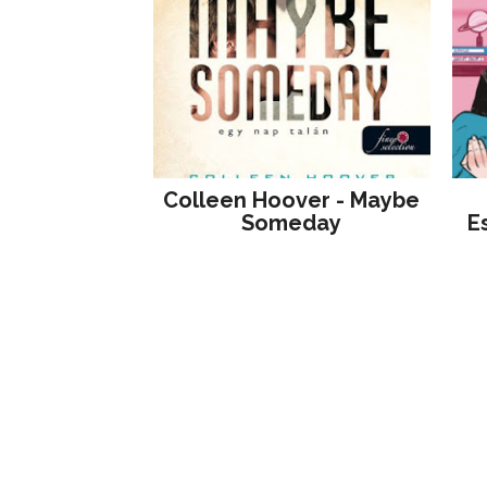
Colleen Hoover - Maybe
Someday
E