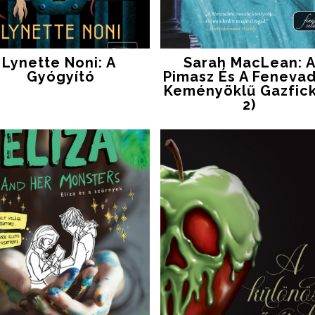
Lynette Noni: A ​
Sarah MacLean: 
Gyógyító
Pimasz És A Fenevad
Keményöklű Gazfic
2)