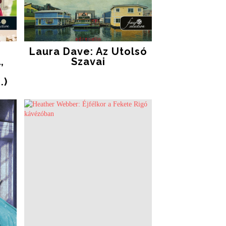
Laura Dave: Az ​utolsó
,
Szavai
.)