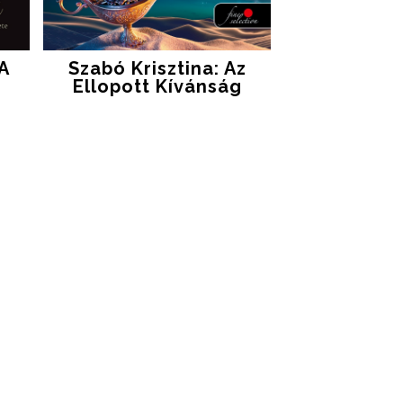
 A
Szabó Krisztina: Az
Ellopott Kívánság