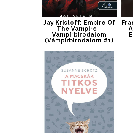
Jay Kristoff: Empire Of
Fra
The Vampire -
​
Vámpírbirodalom
E
(Vámpírbirodalom #1)