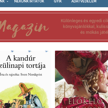
NK
NEKÜNK ÍRTÁTOK
GYIK
ADATVÉDELEM