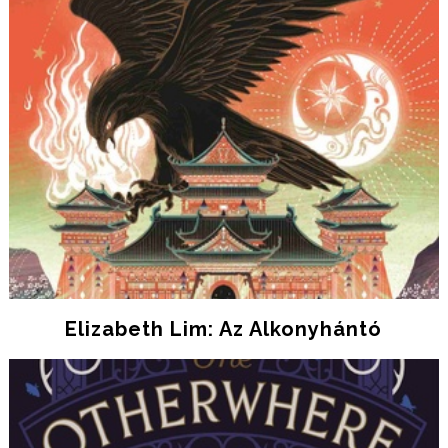
Elizabeth Lim: Az Alkonyhántó