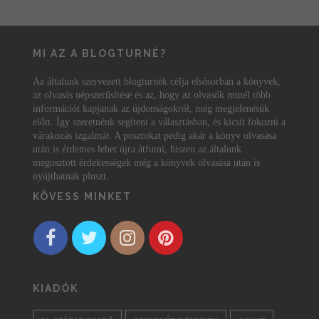
MI AZ A BLOGTURNÉ?
Az általunk szervezett blogturnék célja elsősorban a könyvek,
az olvasás népszerűsítése és az, hogy az olvasók minél több
információt kapjanak az újdonságokról, még megjelenésük
előtt. Így szeretnénk segíteni a választásban, és kicsit fokozni a
várakozás izgalmát. A posztokat pedig akár a könyv olvasása
után is érdemes lehet újra átfutni, hiszen az általunk
megosztott érdekességek még a könyvek olvasása után is
nyújthatnak pluszt.
KÖVESS MINKET
KIADÓK