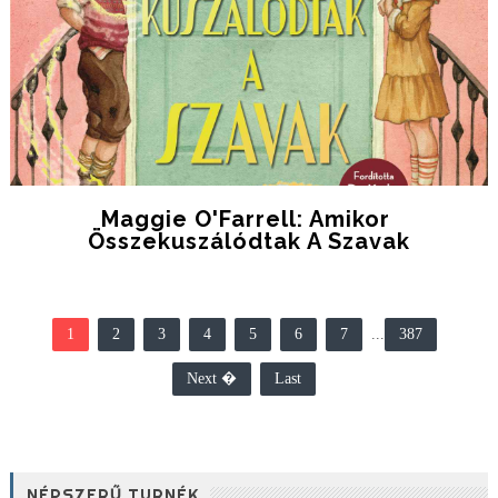
Maggie O'Farrell: Amikor ​
Összekuszálódtak A Szavak
1
2
3
4
5
6
7
...
387
Next �
Last
NÉPSZERŰ TURNÉK