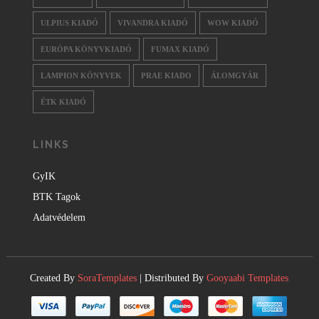
ULPIUS KIADÓ
VIVANDRA KIADÓ
WOW KIADÓ
EURÓPA KÖNYVKIADÓ
FUMAX KIADÓ
LAMPION KÖNYVEK
PRAE KIADO
ÁLOMGYÁR
ÉTK KIADÓ
LINKS
GyIK
BTK Tagok
Adatvédelem
Created By
SoraTemplates
| Distributed By
Gooyaabi Templates