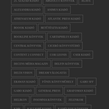
21. SZÁZAD KIADÓ
ABSZOLÚT KÖNYVEK
AGAVE
ALEXANDRA KIADÓ
ANIMUS KIADÓ
ATHENAEUM KIADÓ
ATLANTIC PRESS KIADÓ
BOOOK KIADÓ
BETŰTÉSZTA KIADÓ
BOOKLINE KÖNYVEK
CARTAPHILUS KIADÓ
CENTRAL KÖNYVEK
CICERÓ KÖNYVSTÚDIÓ
CONTENT 2 CONNECT
COR LEONIS
CSER KIADÓ
DECENS MÉDIA MAGAZIN
DELFIN KÖNYVEK
DELTA VISION
DREAM VÁLOGATÁS
ERAWAN KIADÓ
FŐNIX KÖNYVMŰHELY
GABO SFF
GABO KIADÓ
GENERAL PRESS
GRAFOMAN KIADÓ
HELIKON
INSOMNIA KÖNYVEK
JELENKOR
KMK
KALLIOPÉ KIADÓ
KAMÉLEON KÖNYVEK