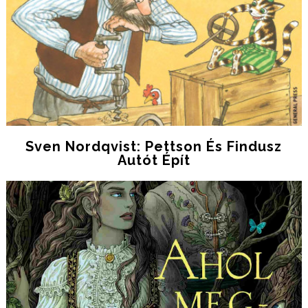
Sven Nordqvist: Pettson És Findusz
Autót Épít