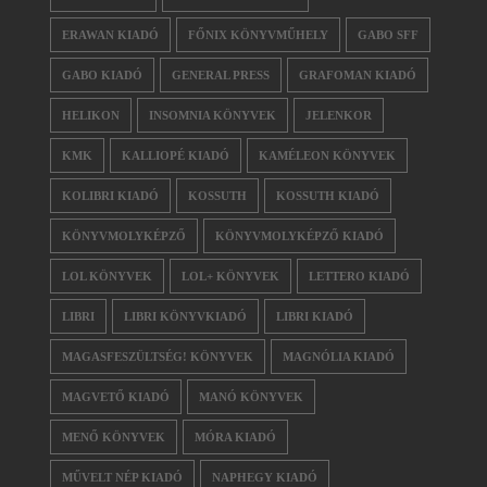
ERAWAN KIADÓ
FŐNIX KÖNYVMŰHELY
GABO SFF
GABO KIADÓ
GENERAL PRESS
GRAFOMAN KIADÓ
HELIKON
INSOMNIA KÖNYVEK
JELENKOR
KMK
KALLIOPÉ KIADÓ
KAMÉLEON KÖNYVEK
KOLIBRI KIADÓ
KOSSUTH
KOSSUTH KIADÓ
KÖNYVMOLYKÉPZŐ
KÖNYVMOLYKÉPZŐ KIADÓ
LOL KÖNYVEK
LOL+ KÖNYVEK
LETTERO KIADÓ
LIBRI
LIBRI KÖNYVKIADÓ
LIBRI KIADÓ
MAGASFESZÜLTSÉG! KÖNYVEK
MAGNÓLIA KIADÓ
MAGVETŐ KIADÓ
MANÓ KÖNYVEK
MENŐ KÖNYVEK
MÓRA KIADÓ
MŰVELT NÉP KIADÓ
NAPHEGY KIADÓ