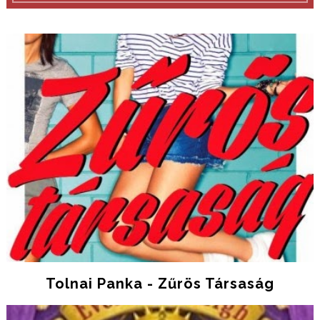
Tolnai Panka - Zűrös Társaság