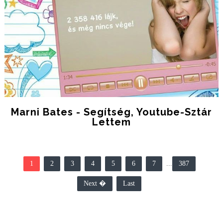
Marni Bates - Segítség, Youtube-Sztár
Lettem
1
2
3
4
5
6
7
...
387
Next �
Last