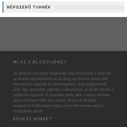
NÉPSZERŰ TURNÉK
MI AZ A BLOGTURNÉ?
Az általunk szervezett blogturnék célja elsősorban a könyvek,
az olvasás népszerűsítése és az, hogy az olvasók minél több
információt kapjanak az újdonságokról, még megjelenésük
előtt. Így szeretnénk segíteni a választásban, és kicsit fokozni a
várakozás izgalmát. A posztokat pedig akár a könyv olvasása
után is érdemes lehet újra átfutni, hiszen az általunk
megosztott érdekességek még a könyvek olvasása után is
nyújthatnak pluszt.
KÖVESS MINKET