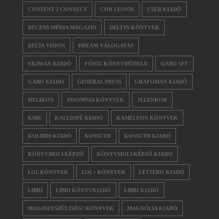
CONTENT 2 CONNECT
COR LEONIS
CSER KIADÓ
DECENS MÉDIA MAGAZIN
DELFIN KÖNYVEK
DELTA VISION
DREAM VÁLOGATÁS
ERAWAN KIADÓ
FŐNIX KÖNYVMŰHELY
GABO SFF
GABO KIADÓ
GENERAL PRESS
GRAFOMAN KIADÓ
HELIKON
INSOMNIA KÖNYVEK
JELENKOR
KMK
KALLIOPÉ KIADÓ
KAMÉLEON KÖNYVEK
KOLIBRI KIADÓ
KOSSUTH
KOSSUTH KIADÓ
KÖNYVMOLYKÉPZŐ
KÖNYVMOLYKÉPZŐ KIADÓ
LOL KÖNYVEK
LOL+ KÖNYVEK
LETTERO KIADÓ
LIBRI
LIBRI KÖNYVKIADÓ
LIBRI KIADÓ
MAGASFESZÜLTSÉG! KÖNYVEK
MAGNÓLIA KIADÓ