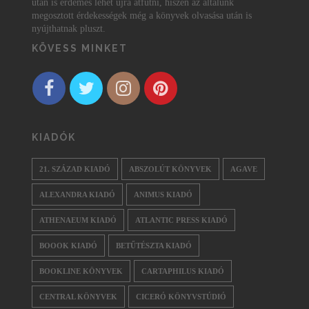
után is érdemes lehet újra átfutni, hiszen az általunk
megosztott érdekességek még a könyvek olvasása után is
nyújthatnak pluszt.
KÖVESS MINKET
KIADÓK
21. SZÁZAD KIADÓ
ABSZOLÚT KÖNYVEK
AGAVE
ALEXANDRA KIADÓ
ANIMUS KIADÓ
ATHENAEUM KIADÓ
ATLANTIC PRESS KIADÓ
BOOOK KIADÓ
BETŰTÉSZTA KIADÓ
BOOKLINE KÖNYVEK
CARTAPHILUS KIADÓ
CENTRAL KÖNYVEK
CICERÓ KÖNYVSTÚDIÓ