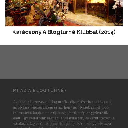
Karácsony A Blogturné Klubbal (2014)
MI AZ A BLOGTURNÉ?
Az általunk szervezett blogturnék célja elsősorban a könyvek,
az olvasás népszerűsítése és az, hogy az olvasók minél több
információt kapjanak az újdonságokról, még megjelenésük
előtt. Így szeretnénk segíteni a választásban, és kicsit fokozni a
várakozás izgalmát. A posztokat pedig akár a könyv olvasása