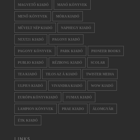
MAGVETŐ KIADÓ
MANÓ KÖNYVEK
MENŐ KÖNYVEK
MÓRA KIADÓ
MŰVELT NÉP KIADÓ
NAPHEGY KIADÓ
NEXT21 KIADÓ
PAGONY KIADÓ
PAGONY KÖNYVEK
PARK KIADÓ
PIONEER BOOKS
PUBLIO KIADÓ
RÉZBONG KIADÓ
SCOLAR
TEA KIADÓ
TILOS AZ Á KIADÓ
TWISTER MEDIA
ULPIUS KIADÓ
VIVANDRA KIADÓ
WOW KIADÓ
EURÓPA KÖNYVKIADÓ
FUMAX KIADÓ
LAMPION KÖNYVEK
PRAE KIADO
ÁLOMGYÁR
ÉTK KIADÓ
LINKS