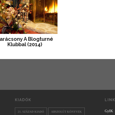
arácsony A Blogturné
Klubbal (2014)
KIADÓK
LIN
GyIK
21. SZÁZAD KIADÓ
ABSZOLÚT KÖNYVEK