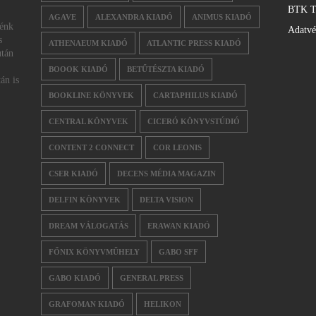
BTK T
AGAVE
ALEXANDRA KIADÓ
ANIMUS KIADÓ
nénk
Adatv
s
ATHENAEUM KIADÓ
ATLANTIC PRESS KIADÓ
után
BOOOK KIADÓ
BETŰTÉSZTA KIADÓ
án is
BOOKLINE KÖNYVEK
CARTAPHILUS KIADÓ
CENTRAL KÖNYVEK
CICERÓ KÖNYVSTÚDIÓ
CONTENT 2 CONNECT
COR LEONIS
CSER KIADÓ
DECENS MÉDIA MAGAZIN
DELFIN KÖNYVEK
DELTA VISION
DREAM VÁLOGATÁS
ERAWAN KIADÓ
FŐNIX KÖNYVMŰHELY
GABO SFF
GABO KIADÓ
GENERAL PRESS
GRAFOMAN KIADÓ
HELIKON