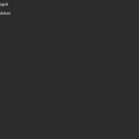
agok
édelem