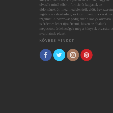
olvasók minél több információt kapjanak az
újdonságokról, még megjelenésük előtt. Így szeret
segíteni a választásban, és kicsit fokozni a várakozá
izgalmát. A posztokat pedig akár a könyv olvasása 
is érdemes lehet újra átfutni, hiszen az általunk
megosztott érdekességek még a könyvek olvasása ut
nyújthatnak pluszt.
KÖVESS MINKET