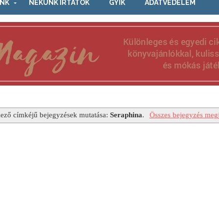
NK
NEKÜNK ÍRTÁTOK
GYIK
ADATVÉDELEM
ező címkéjű bejegyzések mutatása:
Seraphina
.
Összes bejegyzés megj