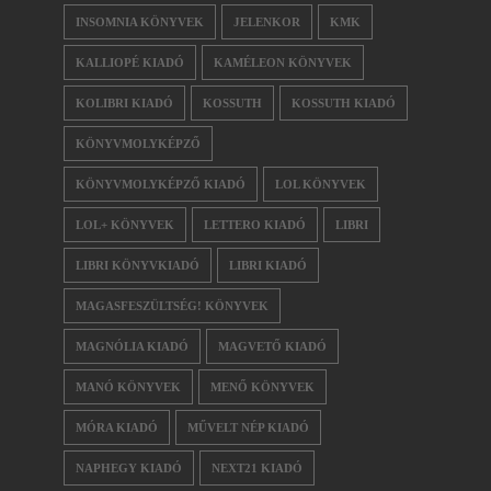
INSOMNIA KÖNYVEK
JELENKOR
KMK
KALLIOPÉ KIADÓ
KAMÉLEON KÖNYVEK
KOLIBRI KIADÓ
KOSSUTH
KOSSUTH KIADÓ
KÖNYVMOLYKÉPZŐ
KÖNYVMOLYKÉPZŐ KIADÓ
LOL KÖNYVEK
LOL+ KÖNYVEK
LETTERO KIADÓ
LIBRI
LIBRI KÖNYVKIADÓ
LIBRI KIADÓ
MAGASFESZÜLTSÉG! KÖNYVEK
MAGNÓLIA KIADÓ
MAGVETŐ KIADÓ
MANÓ KÖNYVEK
MENŐ KÖNYVEK
MÓRA KIADÓ
MŰVELT NÉP KIADÓ
NAPHEGY KIADÓ
NEXT21 KIADÓ