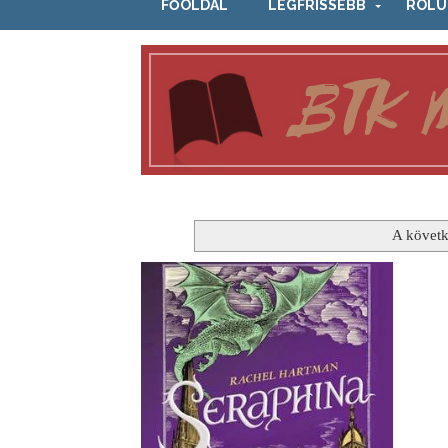
FŐOLDAL
LEGFRISSEBB
RÓLU
A követk