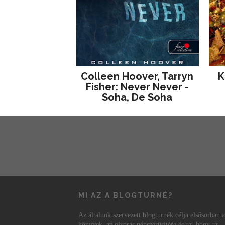
Colleen Hoover, Tarryn
K
Fisher: Never Never -
Soha, De Soha
MI AZ A BLOGTURNÉ?
Az általunk szervezett blogturnék célja elsősorban a
könyvek, az olvasás népszerűsítése és az, hogy az