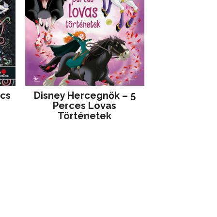
jcs
Disney ​Hercegnők – 5
Perces Lovas
Történetek