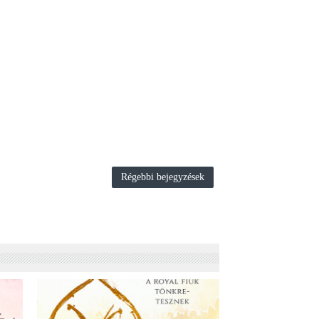
Régebbi bejegyzések