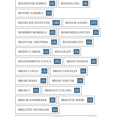
(1)
(1)
BOLDIZSÁR ILDIKÓ
BOLDOGSÁG
(1)
BONNIE GARMUS
(18)
(17)
BOOKLINE KÖNYVEK
BOOOK KIADÓ
(2)
(1)
BORBÍRÓ BORBÁLA
BOROMISZA ISTVÁN
(2)
(2)
BOSNYÁK VIKTÓRIA
BOSZORKÁNY
(1)
(5)
BÖDŐCS TIBOR
BÖNGÉSZŐ
(11)
(1)
BÖSZÖRMÉNYI GYULA
BRAM STOKER
(1)
(1)
BRIAN CLEGG
BRIAN STAVELEY
(1)
(1)
BRIAR DIARY
BRIAR NAPLÓK
(1)
(2)
BRIAR U
BRIDGET COLLINS
(2)
(1)
BRIGID KEMMERER
BRIGITTE RIEBE
(1)
BRIGITTE WENINGER