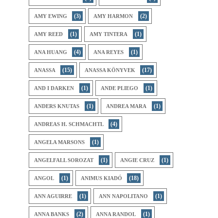
(3)
(2)
AMY EWING
AMY HARMON
(1)
(1)
AMY REED
AMY TINTERA
(4)
(1)
ANA HUANG
ANA REYES
(15)
(17)
ANASSA
ANASSA KÖNYVEK
(1)
(1)
AND I DARKEN
ANDE PLIEGO
(1)
(1)
ANDERS KNUTAS
ANDREA MARA
(4)
ANDREAS H. SCHMACHTL
(1)
ANGELA MARSONS
(1)
(1)
ANGELFALL SOROZAT
ANGIE CRUZ
(1)
(18)
ANGOL
ANIMUS KIADÓ
(1)
(1)
ANN AGUIRRE
ANN NAPOLITANO
(2)
(1)
ANNA BANKS
ANNA RANDOL