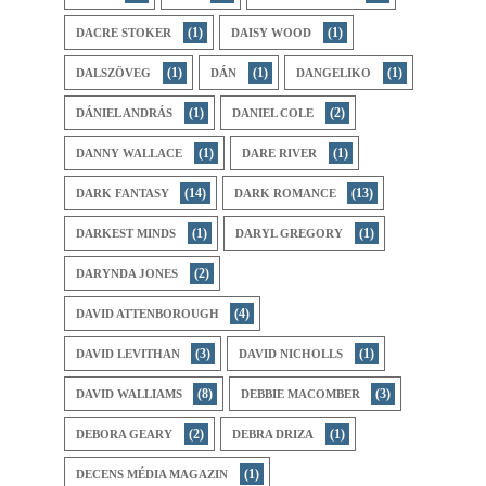
(1)
(1)
DACRE STOKER
DAISY WOOD
(1)
(1)
(1)
DALSZÖVEG
DÁN
DANGELIKO
(1)
(2)
DÁNIEL ANDRÁS
DANIEL COLE
(1)
(1)
DANNY WALLACE
DARE RIVER
(14)
(13)
DARK FANTASY
DARK ROMANCE
(1)
(1)
DARKEST MINDS
DARYL GREGORY
(2)
DARYNDA JONES
(4)
DAVID ATTENBOROUGH
(3)
(1)
DAVID LEVITHAN
DAVID NICHOLLS
(8)
(3)
DAVID WALLIAMS
DEBBIE MACOMBER
(2)
(1)
DEBORA GEARY
DEBRA DRIZA
(1)
DECENS MÉDIA MAGAZIN