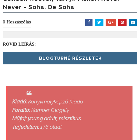
Never - Soha, De Soha
0
Hozzászólás
RÖVID LEÍRÁS:
BLOGTURNÉ RÉSZLETEK
Kiadó:
Könyvmolyképző Kiadó
Fordító:
Kamper Gergely
Műfaj: young adult, misztikus
Terjedelem:
176 oldal