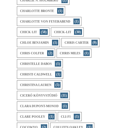
(2)
CHARLIE N. HOLMBERG
(1)
CHARLOTTE BRONTE
(1)
CHARLOTTE VON FEYERABEND
(58)
(30)
CHICK LIT
CHICK-LIT
(1)
(9)
CHLOE BENJAMIN
CHRIS CARTER
(2)
(1)
CHRIS COLFER
CHRIS MILES
(1)
CHRISTELLE DABOS
(1)
CHRISTI CALDWELL
(5)
CHRISTINA LAUREN
(11)
CICERÓ KÖNYVSTÚDIÓ
(1)
CLARA DUPONT-MONOD
(1)
(1)
CLARE POOLEY
CLI-FI
(2)
(1)
COCOWYO
COLLEEN OAKLEY