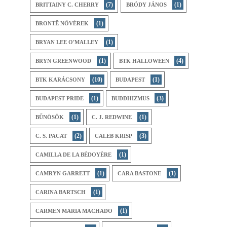
(7)
(1)
BRITTAINY C. CHERRY
BRÓDY JÁNOS
(1)
BRONTË NŐVÉREK
(1)
BRYAN LEE O'MALLEY
(1)
(4)
BRYN GREENWOOD
BTK HALLOWEEN
(10)
(1)
BTK KARÁCSONY
BUDAPEST
(1)
(3)
BUDAPEST PRIDE
BUDDHIZMUS
(1)
(1)
BŰNÖSÖK
C. J. REDWINE
(2)
(3)
C. S. PACAT
CALEB KRISP
(1)
CAMILLA DE LA BÉDOYÈRE
(1)
(1)
CAMRYN GARRETT
CARA BASTONE
(1)
CARINA BARTSCH
(1)
CARMEN MARIA MACHADO