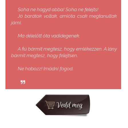
Soha ne hagyd abba! Soha ne felejts!
Jó barátok voltak, amióta csak megtanultak
járni.
Ma délelőtt óta vadidegenek.
A fiú bármit megtesz, hogy emlékezzen. A lány
bármit megtesz, hogy felejtsen.
Ne habozz! Imádni fogod.