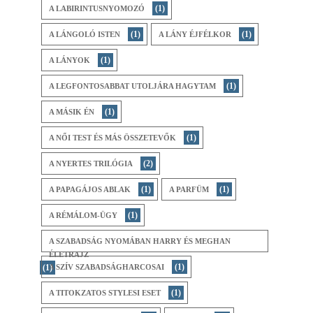
(1)
A LABIRINTUSNYOMOZÓ
(1)
(1)
A LÁNGOLÓ ISTEN
A LÁNY ÉJFÉLKOR
(1)
A LÁNYOK
(1)
A LEGFONTOSABBAT UTOLJÁRA HAGYTAM
(1)
A MÁSIK ÉN
(1)
A NŐI TEST ÉS MÁS ÖSSZETEVŐK
(2)
A NYERTES TRILÓGIA
(1)
(1)
A ​PAPAGÁJOS ABLAK
A PARFÜM
(1)
A RÉMÁLOM-ÜGY
A SZABADSÁG NYOMÁBAN HARRY ÉS MEGHAN
ÉLETRAJZ
(1)
(1)
A SZÍV SZABADSÁGHARCOSAI
(1)
A TITOKZATOS STYLESI ESET