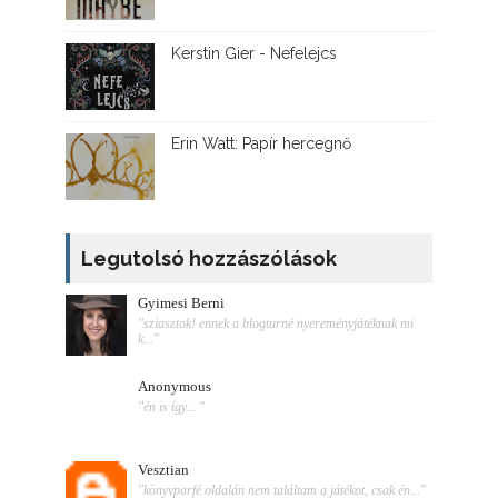
Kerstin Gier - Nefelejcs
Erin Watt: Papír hercegnő
Legutolsó hozzászólások
Gyimesi Berni
"sziasztok! ennek a blogturné nyereményjátéknak mi
k..."
Anonymous
"én is így... "
Vesztian
"könyvparfé oldalán nem találtam a játékot, csak én..."