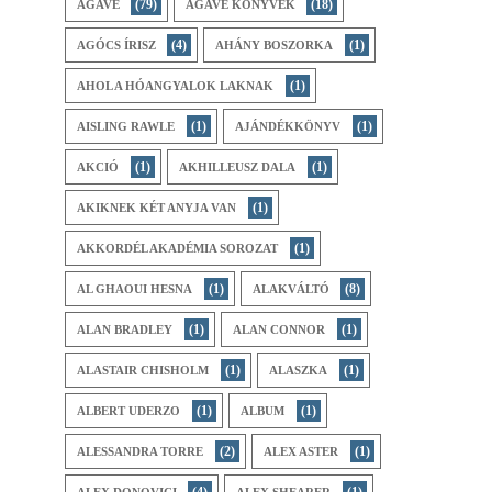
(79)
(18)
AGAVE
AGAVE KÖNYVEK
(4)
(1)
AGÓCS ÍRISZ
AHÁNY BOSZORKA
(1)
AHOL A HÓANGYALOK LAKNAK
(1)
(1)
AISLING RAWLE
AJÁNDÉKKÖNYV
(1)
(1)
AKCIÓ
AKHILLEUSZ DALA
(1)
AKIKNEK KÉT ANYJA VAN
(1)
AKKORDÉL AKADÉMIA SOROZAT
(1)
(8)
AL GHAOUI HESNA
ALAKVÁLTÓ
(1)
(1)
ALAN BRADLEY
ALAN CONNOR
(1)
(1)
ALASTAIR CHISHOLM
ALASZKA
(1)
(1)
ALBERT UDERZO
ALBUM
(2)
(1)
ALESSANDRA TORRE
ALEX ASTER
(4)
(1)
ALEX DONOVICI
ALEX SHEARER