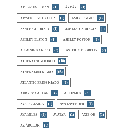
(1)
(1)
ART SPIEGELMAN
ÁRVÁK
(1)
(1)
ARWEN ELYS DAYTON
ASHA LEMMIE
(1)
(4)
ASHLEY AUDRAIN
ASHLEY CARRIGAN
(1)
(1)
ASHLEY ELSTON
ASHLEY POSTON
(2)
(2)
ASSASSIN'S CREED
ASTERIX ÉS OBELIX
(18)
ATHENAENUM KIADÓ
(68)
ATHENAEUM KIADÓ
(1)
ATLANTIC PRESS KIADÓ
(4)
(2)
AUDREY CARLAN
AUTIZMUS
(1)
(1)
AVA DELLAIRA
AVA LAVENDER
(1)
(1)
(1)
AVA MILES
AVATAR
AXIE OH
(1)
AZ ​ÁRULÓK