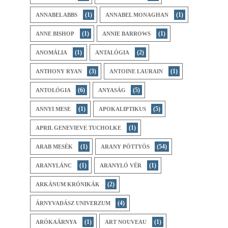
(1)
(1)
ANNABEL ABBS
ANNABEL MONAGHAN
(1)
(1)
ANNE BISHOP
ANNIE BARROWS
(1)
(2)
ANOMÁLIA
ANTALÓGIA
(3)
(1)
ANTHONY RYAN
ANTOINE LAURAIN
(6)
(5)
ANTOLÓGIA
ANYASÁG
(1)
(5)
ANNYI MESE
APOKALIPTIKUS
(1)
APRIL GENEVIEVE TUCHOLKE
(1)
(54)
ARAB MESÉK
ARANY PÖTTYÖS
(1)
(1)
ARANYLÁNC
ARANYLÓ VÉR
(2)
ARKÁNUM KRÓNIKÁK
(4)
ÁRNYVADÁSZ UNIVERZUM
(1)
(1)
ARÓKAÁRNYA
ART NOUVEAU