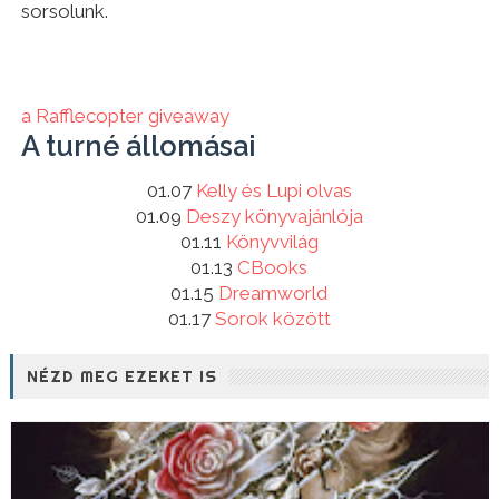
sorsolunk.
a Rafflecopter giveaway
A turné állomásai
01.07
Kelly és Lupi olvas
01.09
Deszy könyvajánlója
01.11
Könyvvilág
01.13
CBooks
01.15
Dreamworld
01.17
Sorok között
NÉZD MEG EZEKET IS