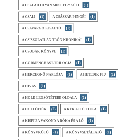
(1)
A CSALÁD OLYAN MINT EGY SÜTI
(1)
(1)
A CSALI
A CSÁSZÁR PENGÉI
(1)
A CSAVARGÓ KISAUTÓ
(1)
A CSISZOLATLAN TRÓN KRÓNIKÁI
(1)
A CSODÁK KÖNYVE
(1)
A GORMENGHAST-TRILÓGIA
(1)
(1)
A HERCEGNŐ NAPLÓJA
A HETEDIK FIÚ
(1)
A HÍVÁS
(1)
A HOLD LEGSÖTÉTEBB OLDALA
(2)
(1)
A HOLLÓFIÚK
A KÉK AJTÓ TITKA
(1)
A KISFIÚ A VAKOND A RÓKA ÉS A LÓ
(1)
(1)
A KÖNYVKÖTŐ
A KÖNYVSÉTÁLTATÓ