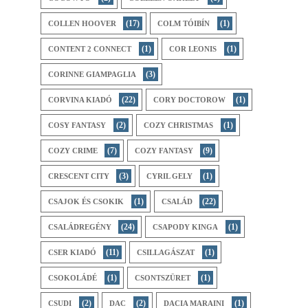
(17)
(1)
COLLEN HOOVER
COLM TÓIBÍN
(1)
(1)
CONTENT 2 CONNECT
COR LEONIS
(3)
CORINNE GIAMPAGLIA
(22)
(1)
CORVINA KIADÓ
CORY DOCTOROW
(2)
(1)
COSY FANTASY
COZY CHRISTMAS
(7)
(9)
COZY CRIME
COZY FANTASY
(3)
(1)
CRESCENT CITY
CYRIL GELY
(1)
(22)
CSAJOK ÉS CSOKIK
CSALÁD
(24)
(1)
CSALÁDREGÉNY
CSAPODY KINGA
(11)
(1)
CSER KIADÓ
CSILLAGÁSZAT
(1)
(1)
CSOKOLÁDÉ
CSONTSZÜRET
(2)
(2)
(1)
CSUDI
DAC
DACIA MARAINI