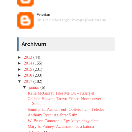
Vesztian
"itt is az a helyzet hogy a könyvparfé oldalán nem ..."
Archívum
►
2013
(44)
►
2014
(155)
►
2015
(231)
►
2016
(233)
▼
2017
(182)
▼
január
(6)
Katie McGarry: Take ​Me On – Kísérj el!
Colleen Hoover, Tarryn Fisher: Never never -
Soha,...
Jennifer L. Armentrout: Oblivion 2. - Feledés
Anthony Ryan: Az ébredő tűz
W. Bruce Cameron - Egy kutya négy élete
Mary Jo Putney: Az amazon és a katona