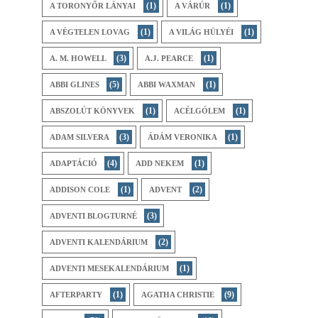
(1)
(1)
A ​TORONYŐR LÁNYAI
A VÁRÚR
(1)
(1)
A VÉGTELEN LOVAG
A VILÁG HÜLYÉI
(3)
(1)
A. M. HOWELL
A.J. PEARCE
(5)
(1)
ABBI GLINES
ABBI WAXMAN
(1)
(1)
ABSZOLÚT KÖNYVEK
ACÉLGÓLEM
(3)
(1)
ADAM SILVERA
ÁDÁM VERONIKA
(4)
(1)
ADAPTÁCIÓ
ADD NEKEM
(1)
(2)
ADDISON COLE
ADVENT
(3)
ADVENTI BLOGTURNÉ
(2)
ADVENTI KALENDÁRIUM
(1)
ADVENTI MESEKALENDÁRIUM
(1)
(9)
AFTERPARTY
AGATHA CHRISTIE