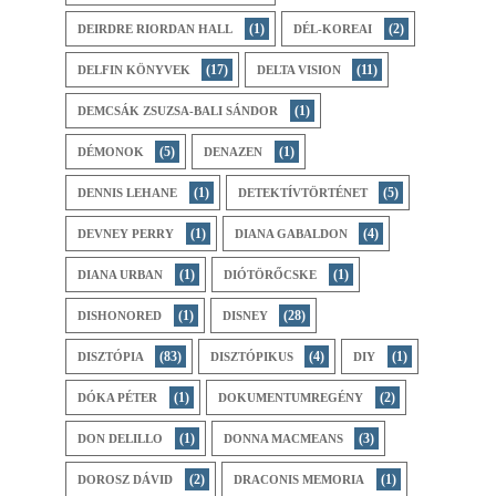
(1)
(2)
DEIRDRE RIORDAN HALL
DÉL-KOREAI
(17)
(11)
DELFIN KÖNYVEK
DELTA VISION
(1)
DEMCSÁK ZSUZSA-BALI SÁNDOR
(5)
(1)
DÉMONOK
DENAZEN
(1)
(5)
DENNIS LEHANE
DETEKTÍVTÖRTÉNET
(1)
(4)
DEVNEY PERRY
DIANA GABALDON
(1)
(1)
DIANA URBAN
DIÓTÖRŐCSKE
(1)
(28)
DISHONORED
DISNEY
(83)
(4)
(1)
DISZTÓPIA
DISZTÓPIKUS
DIY
(1)
(2)
DÓKA PÉTER
DOKUMENTUMREGÉNY
(1)
(3)
DON DELILLO
DONNA MACMEANS
(2)
(1)
DOROSZ DÁVID
DRACONIS MEMORIA