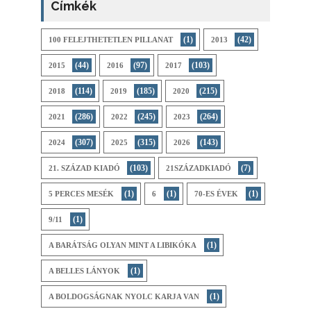
Címkék
(1)
(42)
100 FELEJTHETETLEN PILLANAT
2013
(44)
(97)
(103)
2015
2016
2017
(114)
(185)
(215)
2018
2019
2020
(286)
(245)
(264)
2021
2022
2023
(307)
(315)
(143)
2024
2025
2026
(103)
(7)
21. SZÁZAD KIADÓ
21SZÁZADKIADÓ
(1)
(1)
(1)
5 PERCES MESÉK
6
70-ES ÉVEK
(1)
9/11
(1)
A BARÁTSÁG OLYAN MINT A LIBIKÓKA
(1)
A BELLES LÁNYOK
(1)
A BOLDOGSÁGNAK NYOLC KARJA VAN