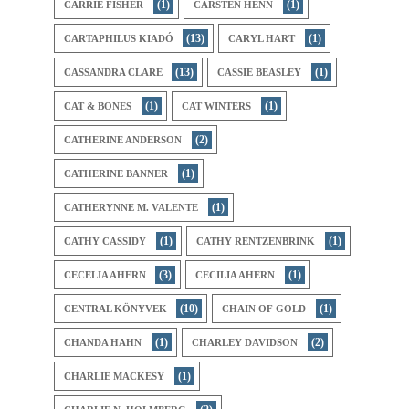
(1)
(1)
CARRIE FISHER
CARSTEN HENN
(13)
(1)
CARTAPHILUS KIADÓ
CARYL HART
(13)
(1)
CASSANDRA CLARE
CASSIE BEASLEY
(1)
(1)
CAT & BONES
CAT WINTERS
(2)
CATHERINE ANDERSON
(1)
CATHERINE BANNER
(1)
CATHERYNNE M. VALENTE
(1)
(1)
CATHY CASSIDY
CATHY RENTZENBRINK
(3)
(1)
CECELIA AHERN
CECILIA AHERN
(10)
(1)
CENTRAL KÖNYVEK
CHAIN OF GOLD
(1)
(2)
CHANDA HAHN
CHARLEY DAVIDSON
(1)
CHARLIE MACKESY