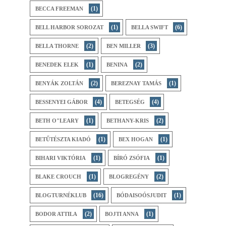
(1)
BECCA FREEMAN
(1)
(6)
BELL HARBOR SOROZAT
BELLA SWIFT
(2)
(3)
BELLA THORNE
BEN MILLER
(1)
(2)
BENEDEK ELEK
BENINA
(2)
(1)
BENYÁK ZOLTÁN
BEREZNAY TAMÁS
(4)
(4)
BESSENYEI GÁBOR
BETEGSÉG
(1)
(2)
BETH O"LEARY
BETHANY-KRIS
(1)
(1)
BETŰTÉSZTA KIADÓ
BEX HOGAN
(1)
(1)
BIHARI ​VIKTÓRIA
BÍRÓ ZSÓFIA
(1)
(2)
BLAKE CROUCH
BLOGREGÉNY
(16)
(1)
BLOGTURNÉKLUB
BÓDAISOÓSJUDIT
(2)
(1)
BODOR ATTILA
BOJTI ANNA