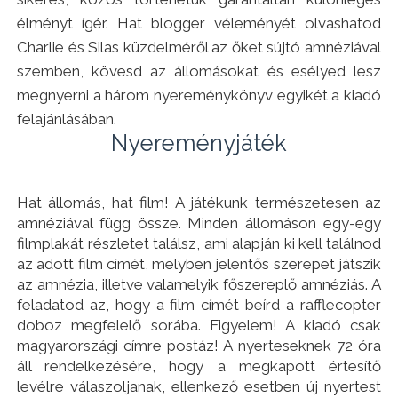
élményt ígér. Hat blogger véleményét olvashatod
Charlie és Silas küzdelméről az őket sújtó amnéziával
szemben, kövesd az állomásokat és esélyed lesz
megnyerni a három nyereménykönyv egyikét a kiadó
felajánlásában.
Nyereményjáték
Hat állomás, hat film! A játékunk természetesen az
amnéziával függ össze. Minden állomáson egy-egy
filmplakát részletet találsz, ami alapján ki kell találnod
az adott film címét, melyben jelentős szerepet játszik
az amnézia, illetve valamelyik főszereplő amnéziás. A
feladatod az, hogy a film címét beírd a rafflecopter
doboz megfelelő sorába. Figyelem! A kiadó csak
magyarországi címre postáz! A nyerteseknek 72 óra
áll rendelkezésére, hogy a megkapott értesítő
levélre válaszoljanak, ellenkező esetben új nyertest