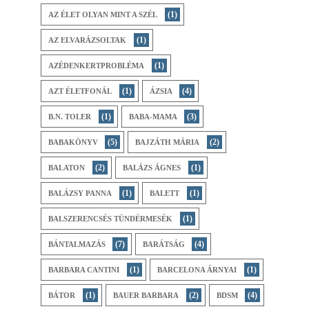
(1)
AZ ÉLET OLYAN MINT A SZÉL
(1)
AZ ELVARÁZSOLTAK
(1)
AZÉDENKERTPROBLÉMA
(1)
(4)
AZT ÉLETFONÁL
ÁZSIA
(1)
(3)
B.N. TOLER
BABA-MAMA
(5)
(2)
BABAKÖNYV
BAJZÁTH MÁRIA
(2)
(1)
BALATON
BALÁZS ÁGNES
(1)
(1)
BALÁZSY PANNA
BALETT
(1)
BALSZERENCSÉS TÜNDÉRMESÉK
(7)
(4)
BÁNTALMAZÁS
BARÁTSÁG
(1)
(1)
BARBARA CANTINI
BARCELONA ÁRNYAI
(1)
(2)
(4)
BÁTOR
BAUER BARBARA
BDSM