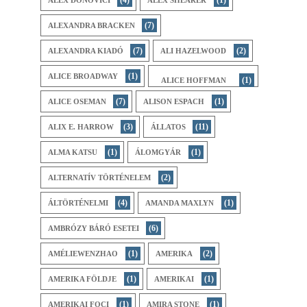
(7)
ALEXANDRA BRACKEN
(7)
(2)
ALEXANDRA KIADÓ
ALI HAZELWOOD
(1)
ALICE BROADWAY
(1)
ALICE HOFFMAN
(7)
(1)
ALICE OSEMAN
ALISON ESPACH
(3)
(11)
ALIX E. HARROW
ÁLLATOS
(1)
(1)
ALMA KATSU
ÁLOMGYÁR
(2)
ALTERNATÍV TÖRTÉNELEM
(4)
(1)
ÁLTÖRTÉNELMI
AMANDA MAXLYN
(6)
AMBRÓZY BÁRÓ ESETEI
(1)
(2)
AMÉLIEWENZHAO
AMERIKA
(1)
(1)
AMERIKA FÖLDJE
AMERIKAI
(1)
(1)
AMERIKAI FOCI
AMIRA STONE