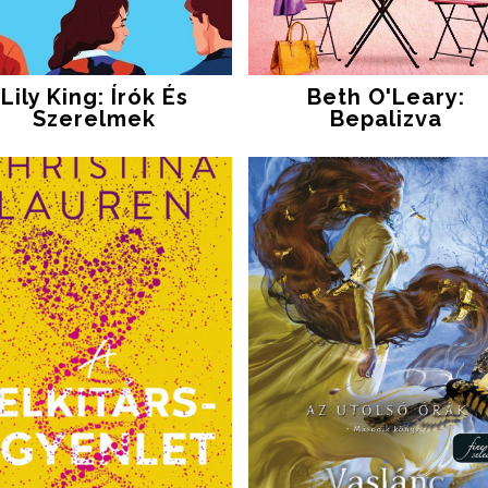
Lily King: Írók És
Beth O'Leary:
Szerelmek
Bepalizva