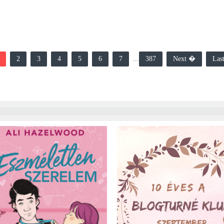
2
3
4
5
6
7
...
387
Next �
Las