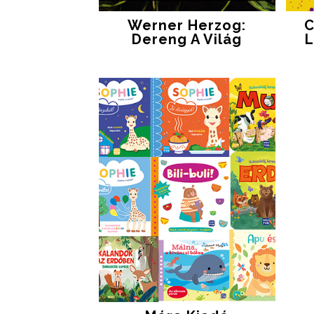
Werner Herzog:
C
Dereng A Világ
L