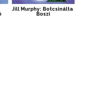
Jill Murphy: Botcsinálta ​
ó
Boszi