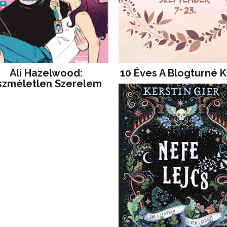
Ali Hazelwood:
10 Éves A Blogturné K
szméletlen Szerelem