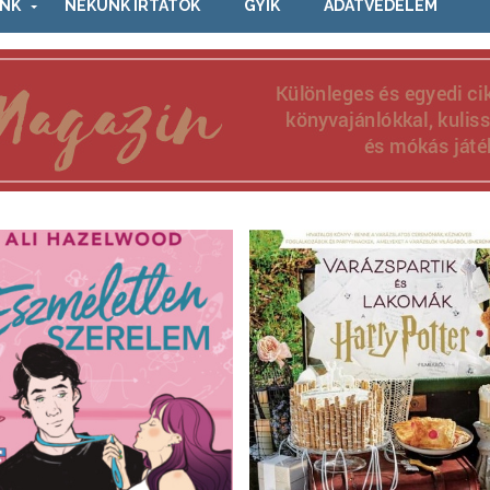
NK
NEKÜNK ÍRTÁTOK
GYIK
ADATVÉDELEM