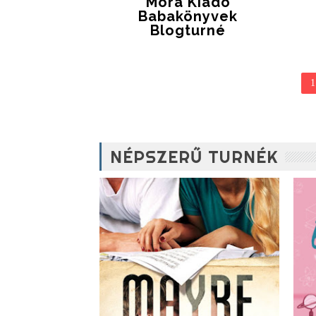
Móra Kiadó
Babakönyvek
Blogturné
1
NÉPSZERŰ TURNÉK