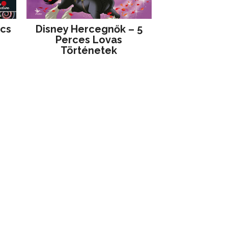
jcs
Disney ​Hercegnők – 5
Perces Lovas
Történetek