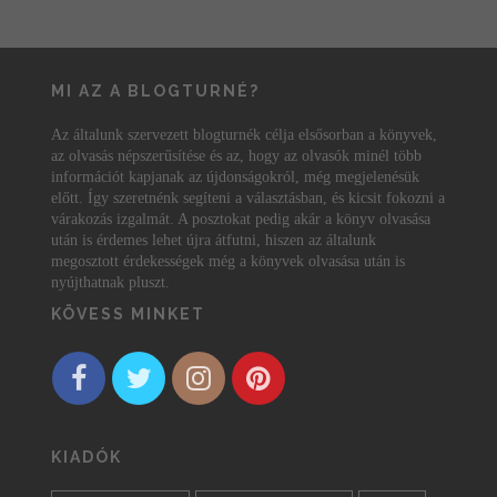
MI AZ A BLOGTURNÉ?
Az általunk szervezett blogturnék célja elsősorban a könyvek,
az olvasás népszerűsítése és az, hogy az olvasók minél több
információt kapjanak az újdonságokról, még megjelenésük
előtt. Így szeretnénk segíteni a választásban, és kicsit fokozni a
várakozás izgalmát. A posztokat pedig akár a könyv olvasása
után is érdemes lehet újra átfutni, hiszen az általunk
megosztott érdekességek még a könyvek olvasása után is
nyújthatnak pluszt.
KÖVESS MINKET
KIADÓK