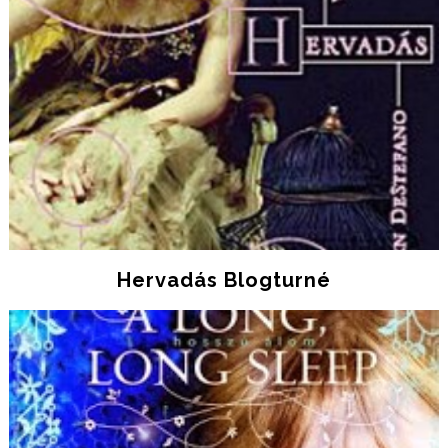
Hervadás Blogturné