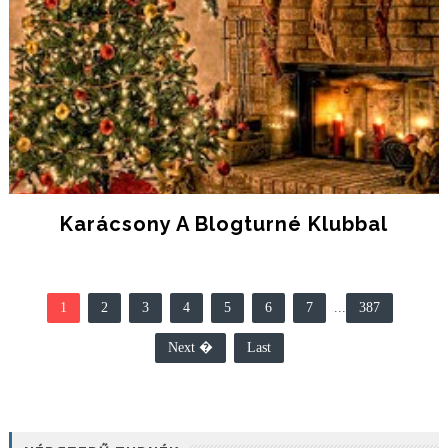
Karácsony A Blogturné Klubbal
1
2
3
4
5
6
7
...
387
Next �
Last