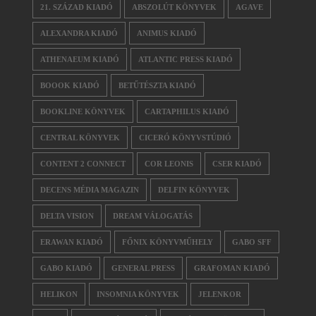
21. SZÁZAD KIADÓ
ABSZOLÚT KÖNYVEK
AGAVE
ALEXANDRA KIADÓ
ANIMUS KIADÓ
ATHENAEUM KIADÓ
ATLANTIC PRESS KIADÓ
BOOOK KIADÓ
BETŰTÉSZTA KIADÓ
BOOKLINE KÖNYVEK
CARTAPHILUS KIADÓ
CENTRAL KÖNYVEK
CICERÓ KÖNYVSTÚDIÓ
CONTENT 2 CONNECT
COR LEONIS
CSER KIADÓ
DECENS MÉDIA MAGAZIN
DELFIN KÖNYVEK
DELTA VISION
DREAM VÁLOGATÁS
ERAWAN KIADÓ
FŐNIX KÖNYVMŰHELY
GABO SFF
GABO KIADÓ
GENERAL PRESS
GRAFOMAN KIADÓ
HELIKON
INSOMNIA KÖNYVEK
JELENKOR