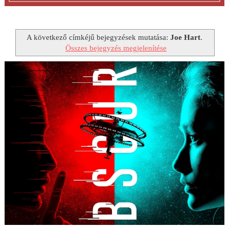
A következő címkéjű bejegyzések mutatása:
Joe Hart
.
Összes bejegyzés megjelenítése