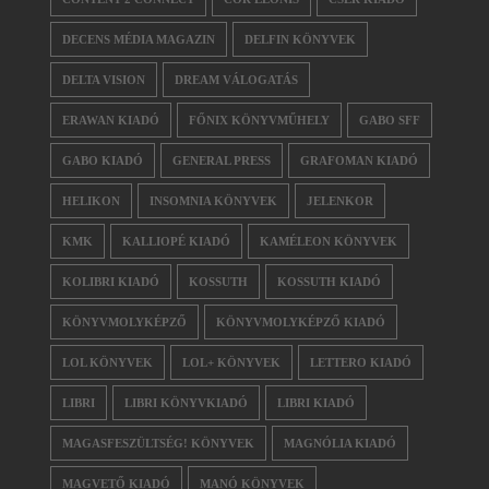
DECENS MÉDIA MAGAZIN
DELFIN KÖNYVEK
DELTA VISION
DREAM VÁLOGATÁS
ERAWAN KIADÓ
FŐNIX KÖNYVMŰHELY
GABO SFF
GABO KIADÓ
GENERAL PRESS
GRAFOMAN KIADÓ
HELIKON
INSOMNIA KÖNYVEK
JELENKOR
KMK
KALLIOPÉ KIADÓ
KAMÉLEON KÖNYVEK
KOLIBRI KIADÓ
KOSSUTH
KOSSUTH KIADÓ
KÖNYVMOLYKÉPZŐ
KÖNYVMOLYKÉPZŐ KIADÓ
LOL KÖNYVEK
LOL+ KÖNYVEK
LETTERO KIADÓ
LIBRI
LIBRI KÖNYVKIADÓ
LIBRI KIADÓ
MAGASFESZÜLTSÉG! KÖNYVEK
MAGNÓLIA KIADÓ
MAGVETŐ KIADÓ
MANÓ KÖNYVEK