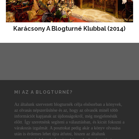
Karácsony A Blogturné Klubbal (2014)
MI AZ A BLOGTURNÉ?
Az általunk szervezett blogturnék célja elsősorban a könyvek,
az olvasás népszerűsítése és az, hogy az olvasók minél több
információt kapjanak az újdonságokról, még megjelenésük
előtt. Így szeretnénk segíteni a választásban, és kicsit fokozni a
várakozás izgalmát. A posztokat pedig akár a könyv olvasása
után is érdemes lehet újra átfutni, hiszen az általunk