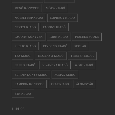
MENŐ KÖNYVEK
MÓRA KIADÓ
MŰVELT NÉP KIADÓ
NAPHEGY KIADÓ
NEXT21 KIADÓ
PAGONY KIADÓ
PAGONY KÖNYVEK
PARK KIADÓ
PIONEER BOOKS
PUBLIO KIADÓ
RÉZBONG KIADÓ
SCOLAR
TEA KIADÓ
TILOS AZ Á KIADÓ
TWISTER MEDIA
ULPIUS KIADÓ
VIVANDRA KIADÓ
WOW KIADÓ
EURÓPA KÖNYVKIADÓ
FUMAX KIADÓ
LAMPION KÖNYVEK
PRAE KIADO
ÁLOMGYÁR
ÉTK KIADÓ
LINKS