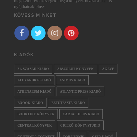
megosztott érdekességek még a könyvek olvasása után is
nyújthatnak pluszt.
KÖVESS MINKET
KIADÓK
21. SZÁZAD KIADÓ
ABSZOLÚT KÖNYVEK
AGAVE
ALEXANDRA KIADÓ
ANIMUS KIADÓ
ATHENAEUM KIADÓ
ATLANTIC PRESS KIADÓ
BOOOK KIADÓ
BETŰTÉSZTA KIADÓ
BOOKLINE KÖNYVEK
CARTAPHILUS KIADÓ
CENTRAL KÖNYVEK
CICERÓ KÖNYVSTÚDIÓ
CONTENT 2 CONNECT
COR LEONIS
CSER KIADÓ