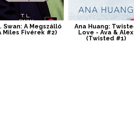
. Swan: A Megszálló
Ana Huang: Twist
A Miles Fivérek #2)
Love - Ava & Alex
(Twisted #1)