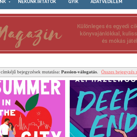
NK
NEKÜNK ÍRTÁTOK
GYIK
ADATVÉDELEM
 címkéjű bejegyzések mutatása:
Passion-válogatás
.
Összes bejegyzés 