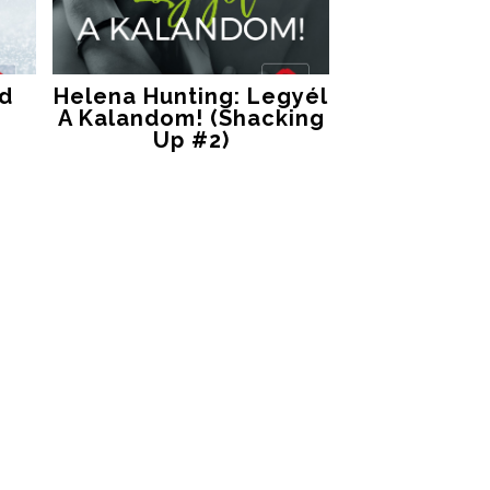
ed
Helena Hunting: Legyél
A Kalandom! (Shacking
Up #2)