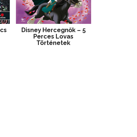
jcs
Disney ​Hercegnők – 5
Perces Lovas
Történetek