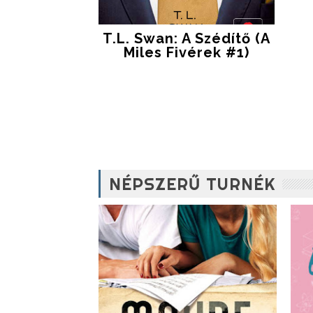
T.L. Swan: A Szédítő (A
Miles Fivérek #1)
NÉPSZERŰ TURNÉK