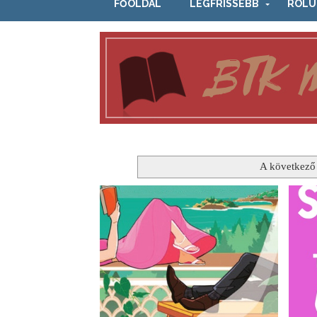
FŐOLDAL
LEGFRISSEBB
RÓLU
A következő