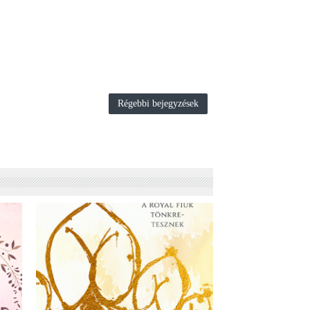
Régebbi bejegyzések