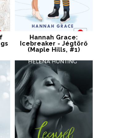
f
Hannah Grace:
ngs
Icebreaker - Jégtörő
(Maple Hills, #1)