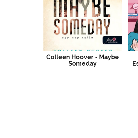
Colleen Hoover - Maybe
Someday
E