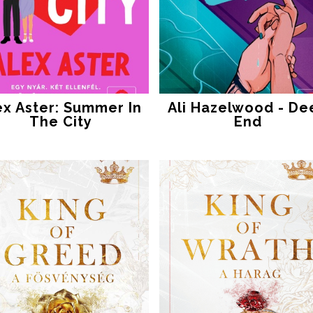
ex Aster: Summer In
Ali Hazelwood - De
The City
End