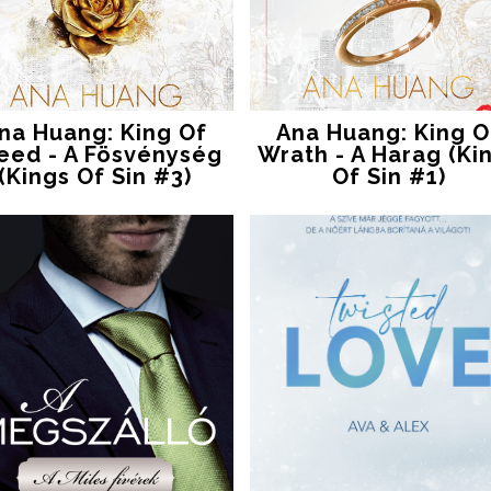
na Huang: King Of
Ana Huang: King O
eed - A Fösvénység
Wrath - A Harag (Ki
(Kings Of Sin #3)
Of Sin #1)