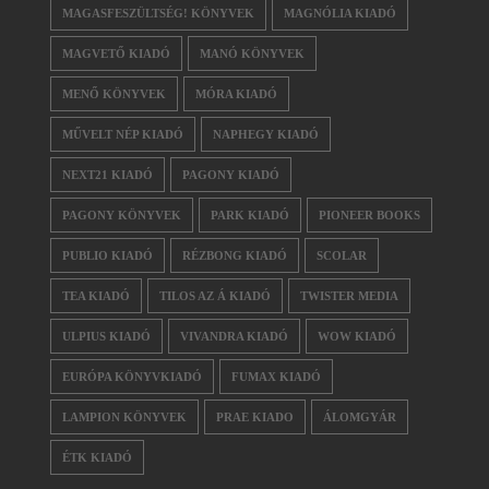
MAGASFESZÜLTSÉG! KÖNYVEK
MAGNÓLIA KIADÓ
MAGVETŐ KIADÓ
MANÓ KÖNYVEK
MENŐ KÖNYVEK
MÓRA KIADÓ
MŰVELT NÉP KIADÓ
NAPHEGY KIADÓ
NEXT21 KIADÓ
PAGONY KIADÓ
PAGONY KÖNYVEK
PARK KIADÓ
PIONEER BOOKS
PUBLIO KIADÓ
RÉZBONG KIADÓ
SCOLAR
TEA KIADÓ
TILOS AZ Á KIADÓ
TWISTER MEDIA
ULPIUS KIADÓ
VIVANDRA KIADÓ
WOW KIADÓ
EURÓPA KÖNYVKIADÓ
FUMAX KIADÓ
LAMPION KÖNYVEK
PRAE KIADO
ÁLOMGYÁR
ÉTK KIADÓ