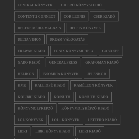
CENTRAL KÖNYVEK
CICERÓ KÖNYVSTÚDIÓ
CONTENT 2 CONNECT
COR LEONIS
CSER KIADÓ
DECENS MÉDIA MAGAZIN
DELFIN KÖNYVEK
DELTA VISION
DREAM VÁLOGATÁS
ERAWAN KIADÓ
FŐNIX KÖNYVMŰHELY
GABO SFF
GABO KIADÓ
GENERAL PRESS
GRAFOMAN KIADÓ
HELIKON
INSOMNIA KÖNYVEK
JELENKOR
KMK
KALLIOPÉ KIADÓ
KAMÉLEON KÖNYVEK
KOLIBRI KIADÓ
KOSSUTH
KOSSUTH KIADÓ
KÖNYVMOLYKÉPZŐ
KÖNYVMOLYKÉPZŐ KIADÓ
LOL KÖNYVEK
LOL+ KÖNYVEK
LETTERO KIADÓ
LIBRI
LIBRI KÖNYVKIADÓ
LIBRI KIADÓ