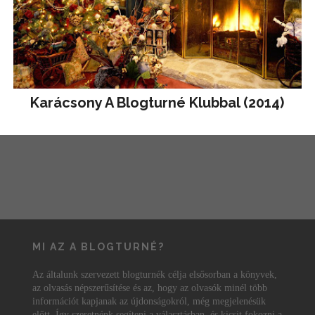
Karácsony A Blogturné Klubbal (2014)
MI AZ A BLOGTURNÉ?
Az általunk szervezett blogturnék célja elsősorban a könyvek,
az olvasás népszerűsítése és az, hogy az olvasók minél több
információt kapjanak az újdonságokról, még megjelenésük
előtt. Így szeretnénk segíteni a választásban, és kicsit fokozni a