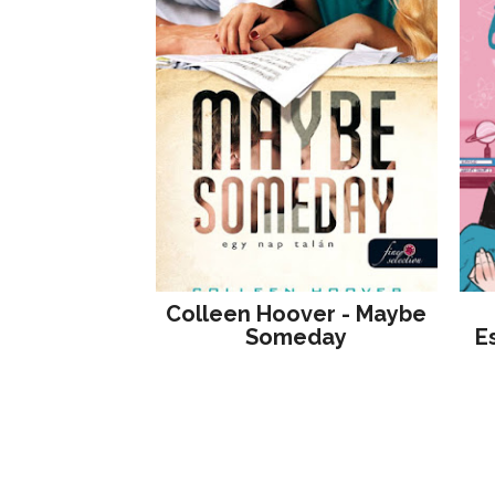
Colleen Hoover - Maybe
Someday
E