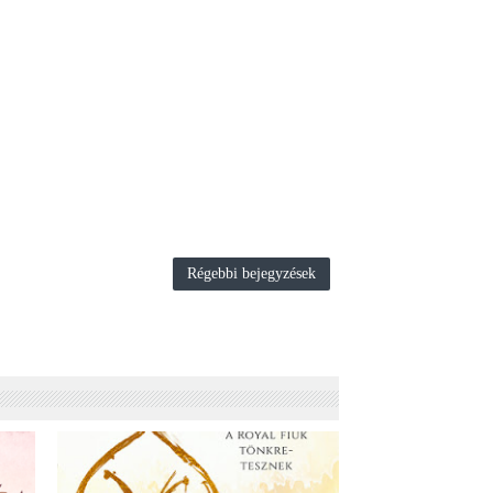
Régebbi bejegyzések