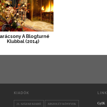
arácsony A Blogturné
Klubbal (2014)
KIADÓK
LIN
GyIK
21. SZÁZAD KIADÓ
ABSZOLÚT KÖNYVEK