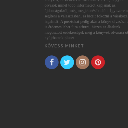
olvasók minél több információt kapjanak az
újdonságokról, még megjelenésük előtt. Így szeret
segíteni a választásban, és kicsit fokozni a várakozá
izgalmát. A posztokat pedig akár a könyv olvasása 
is érdemes lehet újra átfutni, hiszen az általunk
megosztott érdekességek még a könyvek olvasása ut
nyújthatnak pluszt.
KÖVESS MINKET