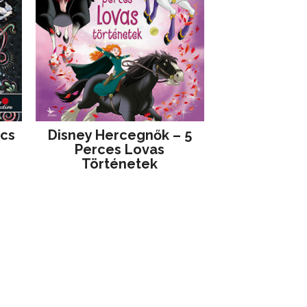
jcs
Disney ​Hercegnők – 5
Perces Lovas
Történetek