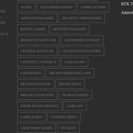
BTK T
AGAVE
ALEXANDRA KIADÓ
ANIMUS KIADÓ
nénk
Adatv
s
ATHENAEUM KIADÓ
ATLANTIC PRESS KIADÓ
után
BOOOK KIADÓ
BETŰTÉSZTA KIADÓ
án is
BOOKLINE KÖNYVEK
CARTAPHILUS KIADÓ
CENTRAL KÖNYVEK
CICERÓ KÖNYVSTÚDIÓ
CONTENT 2 CONNECT
COR LEONIS
CSER KIADÓ
DECENS MÉDIA MAGAZIN
DELFIN KÖNYVEK
DELTA VISION
DREAM VÁLOGATÁS
ERAWAN KIADÓ
FŐNIX KÖNYVMŰHELY
GABO SFF
GABO KIADÓ
GENERAL PRESS
GRAFOMAN KIADÓ
HELIKON