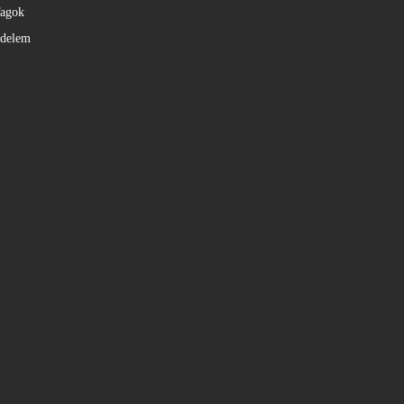
agok
édelem