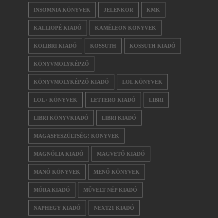
INSOMNIA KÖNYVEK
JELENKOR
KMK
KALLIOPÉ KIADÓ
KAMÉLEON KÖNYVEK
KOLIBRI KIADÓ
KOSSUTH
KOSSUTH KIADÓ
KÖNYVMOLYKÉPZŐ
KÖNYVMOLYKÉPZŐ KIADÓ
LOL KÖNYVEK
LOL+ KÖNYVEK
LETTERO KIADÓ
LIBRI
LIBRI KÖNYVKIADÓ
LIBRI KIADÓ
MAGASFESZÜLTSÉG! KÖNYVEK
MAGNÓLIA KIADÓ
MAGVETŐ KIADÓ
MANÓ KÖNYVEK
MENŐ KÖNYVEK
MÓRA KIADÓ
MŰVELT NÉP KIADÓ
NAPHEGY KIADÓ
NEXT21 KIADÓ