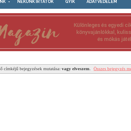
NK
NEKÜNK ÍRTÁTOK
GYIK
ADATVÉDELEM
ő címkéjű bejegyzések mutatása:
vagy elveszem
.
Összes bejegyzés me