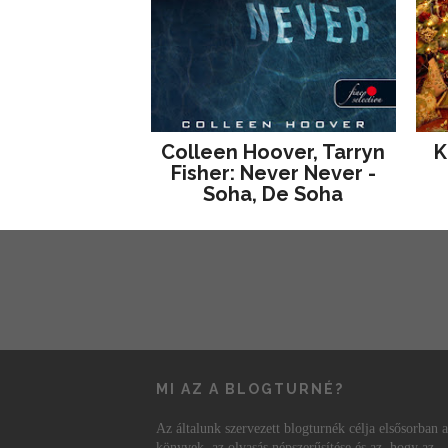
Colleen Hoover, Tarryn
K
Fisher: Never Never -
Soha, De Soha
MI AZ A BLOGTURNÉ?
Az általunk szervezett blogturnék célja elsősorban a
könyvek, az olvasás népszerűsítése és az, hogy az