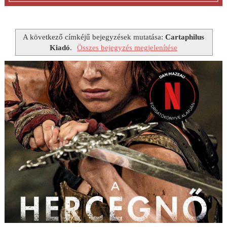
A következő címkéjű bejegyzések mutatása:
Cartaphilus
Kiadó
.
Összes bejegyzés megjelenítése