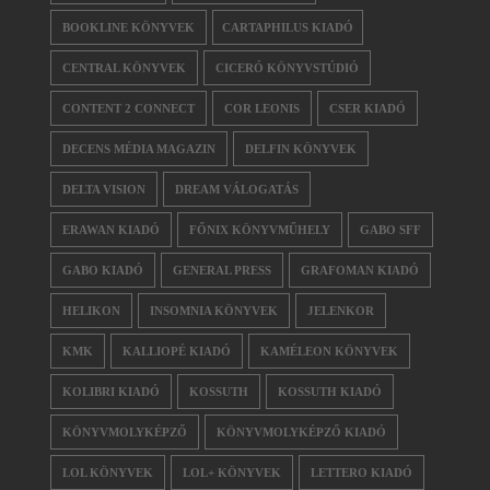
BOOKLINE KÖNYVEK
CARTAPHILUS KIADÓ
CENTRAL KÖNYVEK
CICERÓ KÖNYVSTÚDIÓ
CONTENT 2 CONNECT
COR LEONIS
CSER KIADÓ
DECENS MÉDIA MAGAZIN
DELFIN KÖNYVEK
DELTA VISION
DREAM VÁLOGATÁS
ERAWAN KIADÓ
FŐNIX KÖNYVMŰHELY
GABO SFF
GABO KIADÓ
GENERAL PRESS
GRAFOMAN KIADÓ
HELIKON
INSOMNIA KÖNYVEK
JELENKOR
KMK
KALLIOPÉ KIADÓ
KAMÉLEON KÖNYVEK
KOLIBRI KIADÓ
KOSSUTH
KOSSUTH KIADÓ
KÖNYVMOLYKÉPZŐ
KÖNYVMOLYKÉPZŐ KIADÓ
LOL KÖNYVEK
LOL+ KÖNYVEK
LETTERO KIADÓ