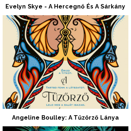
Evelyn Skye - A ​hercegnő És A Sárkány
Angeline Boulley: A Tűzőrző Lánya