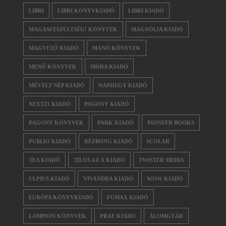
LIBRI
LIBRI KÖNYVKIADÓ
LIBRI KIADÓ
MAGASFESZÜLTSÉG! KÖNYVEK
MAGNÓLIA KIADÓ
MAGVETŐ KIADÓ
MANÓ KÖNYVEK
MENŐ KÖNYVEK
MÓRA KIADÓ
MŰVELT NÉP KIADÓ
NAPHEGY KIADÓ
NEXT21 KIADÓ
PAGONY KIADÓ
PAGONY KÖNYVEK
PARK KIADÓ
PIONEER BOOKS
PUBLIO KIADÓ
RÉZBONG KIADÓ
SCOLAR
TEA KIADÓ
TILOS AZ Á KIADÓ
TWISTER MEDIA
ULPIUS KIADÓ
VIVANDRA KIADÓ
WOW KIADÓ
EURÓPA KÖNYVKIADÓ
FUMAX KIADÓ
LAMPION KÖNYVEK
PRAE KIADO
ÁLOMGYÁR