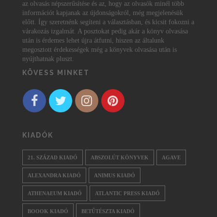
az olvasás népszerűsítése és az, hogy az olvasók minél több
információt kapjanak az újdonságokról, még megjelenésük
előtt. Így szeretnénk segíteni a választásban, és kicsit fokozni a
várakozás izgalmát. A posztokat pedig akár a könyv olvasása
után is érdemes lehet újra átfutni, hiszen az általunk
megosztott érdekességek még a könyvek olvasása után is
nyújthatnak pluszt.
KÖVESS MINKET
KIADÓK
21. SZÁZAD KIADÓ
ABSZOLÚT KÖNYVEK
AGAVE
ALEXANDRA KIADÓ
ANIMUS KIADÓ
ATHENAEUM KIADÓ
ATLANTIC PRESS KIADÓ
BOOOK KIADÓ
BETŰTÉSZTA KIADÓ