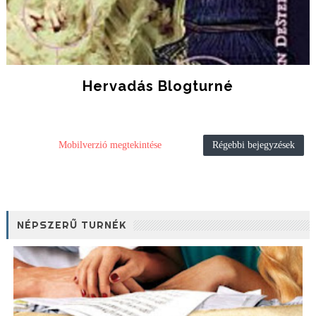
Hervadás Blogturné
Mobilverzió megtekintése
Régebbi bejegyzések
NÉPSZERŰ TURNÉK