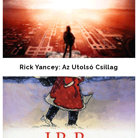
Rick Yancey: Az ​utolsó Csillag