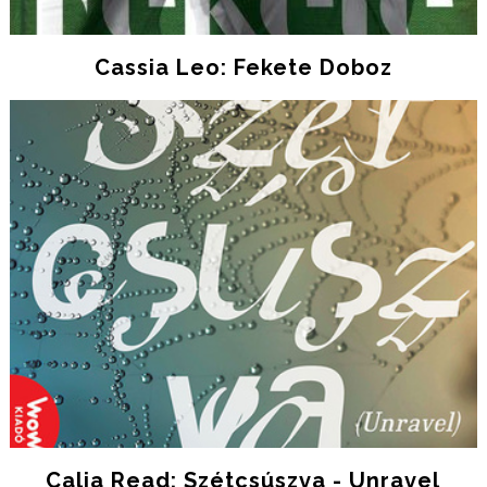
Cassia Leo: Fekete Doboz
Calia Read: Szétcsúszva - Unravel