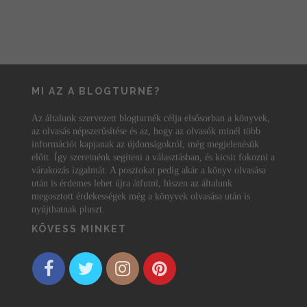
MI AZ A BLOGTURNÉ?
Az általunk szervezett blogturnék célja elsősorban a könyvek,
az olvasás népszerűsítése és az, hogy az olvasók minél több
információt kapjanak az újdonságokról, még megjelenésük
előtt. Így szeretnénk segíteni a választásban, és kicsit fokozni a
várakozás izgalmát. A posztokat pedig akár a könyv olvasása
után is érdemes lehet újra átfutni, hiszen az általunk
megosztott érdekességek még a könyvek olvasása után is
nyújthatnak pluszt.
KÖVESS MINKET