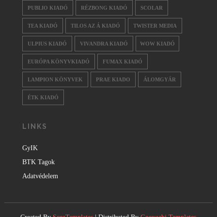
PUBLIO KIADÓ
RÉZBONG KIADÓ
SCOLAR
TEA KIADÓ
TILOS AZ Á KIADÓ
TWISTER MEDIA
ULPIUS KIADÓ
VIVANDRA KIADÓ
WOW KIADÓ
EURÓPA KÖNYVKIADÓ
FUMAX KIADÓ
LAMPION KÖNYVEK
PRAE KIADO
ÁLOMGYÁR
ÉTK KIADÓ
LINKS
GyIK
BTK Tagok
Adatvédelem