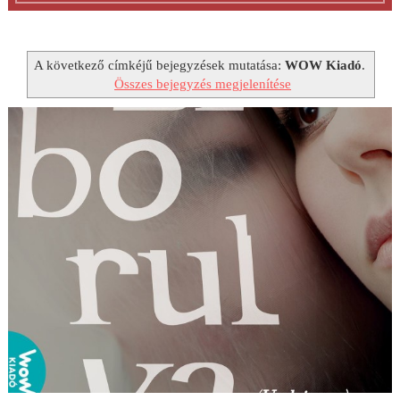
A következő címkéjű bejegyzések mutatása:
WOW Kiadó
.
Összes bejegyzés megjelenítése