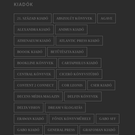
KIADÓK
21. SZÁZAD KIADÓ
ABSZOLÚT KÖNYVEK
AGAVE
ALEXANDRA KIADÓ
ANIMUS KIADÓ
ATHENAEUM KIADÓ
ATLANTIC PRESS KIADÓ
BOOOK KIADÓ
BETŰTÉSZTA KIADÓ
BOOKLINE KÖNYVEK
CARTAPHILUS KIADÓ
CENTRAL KÖNYVEK
CICERÓ KÖNYVSTÚDIÓ
CONTENT 2 CONNECT
COR LEONIS
CSER KIADÓ
DECENS MÉDIA MAGAZIN
DELFIN KÖNYVEK
DELTA VISION
DREAM VÁLOGATÁS
ERAWAN KIADÓ
FŐNIX KÖNYVMŰHELY
GABO SFF
GABO KIADÓ
GENERAL PRESS
GRAFOMAN KIADÓ