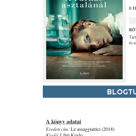
0
H
RÖ
Tar
és n
BLOGTU
A könyv adatai
Eredeti cím:
Le assaggiatrici 
(2018)
Kiadó
: Libri Kiadó