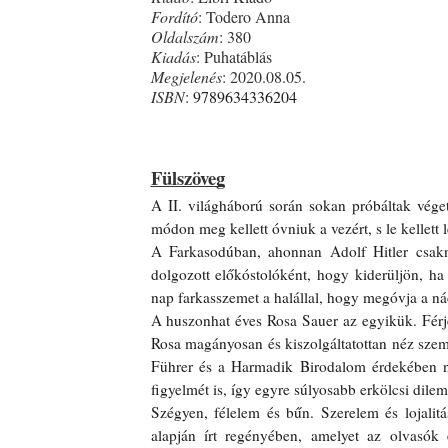
Fordító
: Todero Anna
Oldalszám
: 380
Kiadás
: Puhatáblás
Megjelenés
: 2020.08.05. 
ISBN
: 
9789634336204
Fülszöveg
A ​II. világháború során sokan próbáltak vége
módon meg kellett óvniuk a vezért, s le kellett
A Farkasodúban, ahonnan Adolf Hitler csakn
dolgozott előkóstolóként, hogy kiderüljön, ha
nap farkasszemet a halállal, hogy megóvja a nác
A huszonhat éves Rosa Sauer az egyikük. Férjér
Rosa magányosan és kiszolgáltatottan néz szem
Führer és a Harmadik Birodalom érdekében nap
figyelmét is, így egyre súlyosabb erkölcsi dil
Szégyen, félelem és bűn. Szerelem és lojalitá
alapján írt regényében, amelyet az olvasók e