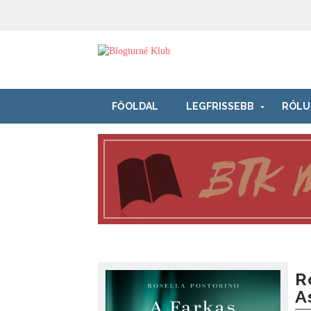
FŐOLDAL
LEGFRISSEBB
RÓLU
R
A