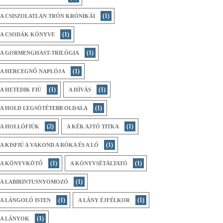
(1)
A CSISZOLATLAN TRÓN KRÓNIKÁI
(1)
A CSODÁK KÖNYVE
(1)
A GORMENGHAST-TRILÓGIA
(1)
A HERCEGNŐ NAPLÓJA
(1)
(1)
A HETEDIK FIÚ
A HÍVÁS
(1)
A HOLD LEGSÖTÉTEBB OLDALA
(2)
(1)
A HOLLÓFIÚK
A KÉK AJTÓ TITKA
(1)
A KISFIÚ A VAKOND A RÓKA ÉS A LÓ
(1)
(1)
A KÖNYVKÖTŐ
A KÖNYVSÉTÁLTATÓ
(1)
A LABIRINTUSNYOMOZÓ
(1)
(1)
A LÁNGOLÓ ISTEN
A LÁNY ÉJFÉLKOR
(1)
A LÁNYOK