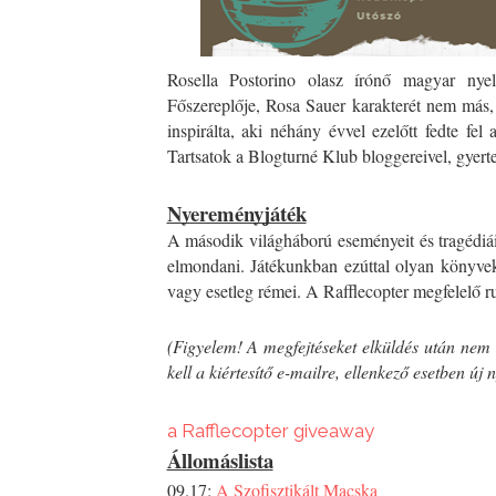
Rosella Postorino olasz írónő magyar nyelv
Főszereplője, Rosa Sauer karakterét nem más, 
inspirálta, aki néhány évvel ezelőtt fedte fel 
Tartsatok a Blogturné Klub bloggereivel, gyert
Nyereményjáték
A második világháború eseményeit és tragédiái
elmondani. Játékunkban ezúttal olyan könyvek
vagy esetleg rémei. A Rafflecopter megfelelő ru
(Figyelem! A megfejtéseket elküldés után nem 
kell a kiértesítő e-mailre, ellenkező esetben ú
a Rafflecopter giveaway
Állomáslista
09.17: 
A Szofisztikált Macska