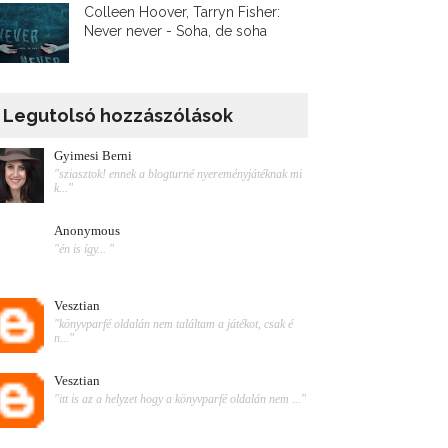
Colleen Hoover, Tarryn Fisher:
Never never - Soha, de soha
Legutolsó hozzászólások
Gyimesi Berni
"sziasztok! ennek a blogturné nyereményjátéknak mi
k..."
Anonymous
"én is így... "
Vesztian
"könyvparfé oldalán nem találtam a játékot, csak é
n..."
Vesztian
"itt is az a helyzet hogy a könyvparfé oldalán nem ..."