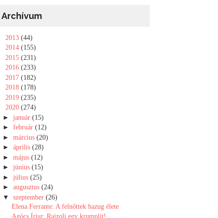
Archívum
►
2013
(44)
►
2014
(155)
►
2015
(231)
►
2016
(233)
►
2017
(182)
►
2018
(178)
►
2019
(235)
▼
2020
(274)
►
január
(15)
►
február
(12)
►
március
(20)
►
április
(28)
►
május
(12)
►
június
(15)
►
július
(25)
►
augusztus
(24)
▼
szeptember
(26)
Elena Ferrante: A felnőttek hazug élete
Agócs Írisz: Rajzolj egy krumplit!