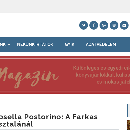
NK
NEKÜNK ÍRTÁTOK
GYIK
ADATVÉDELEM
osella Postorino: A Farkas
sztalánál