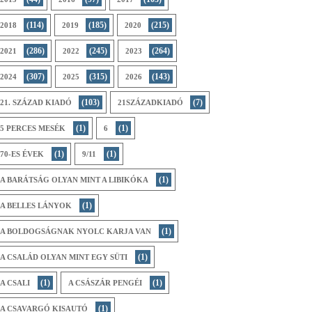
(114)
(185)
(215)
2018
2019
2020
(286)
(245)
(264)
2021
2022
2023
(307)
(315)
(143)
2024
2025
2026
(103)
(7)
21. SZÁZAD KIADÓ
21SZÁZADKIADÓ
(1)
(1)
5 PERCES MESÉK
6
(1)
(1)
70-ES ÉVEK
9/11
(1)
A BARÁTSÁG OLYAN MINT A LIBIKÓKA
(1)
A BELLES LÁNYOK
(1)
A BOLDOGSÁGNAK NYOLC KARJA VAN
(1)
A CSALÁD OLYAN MINT EGY SÜTI
(1)
(1)
A CSALI
A CSÁSZÁR PENGÉI
(1)
A CSAVARGÓ KISAUTÓ