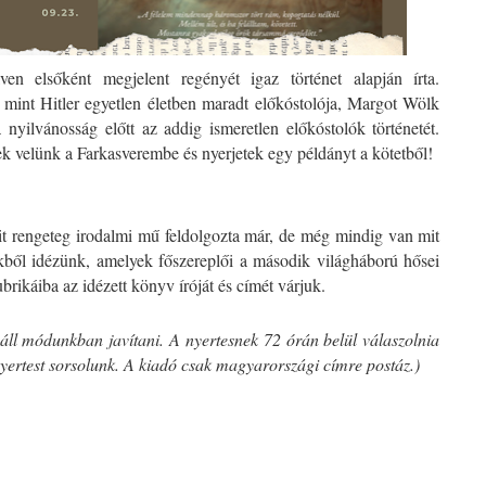
en elsőként megjelent regényét igaz történet alapján írta. 
mint Hitler egyetlen életben maradt előkóstolója, Margot Wölk 
a nyilvánosság előtt az addig ismeretlen előkóstolók történetét. 
ek velünk a Farkasverembe és nyerjetek egy példányt a kötetből!
t rengeteg irodalmi mű feldolgozta már, de még mindig van mit 
ből idézünk, amelyek főszereplői a második világháború hősei 
brikáiba az idézett könyv íróját és címét várjuk.
áll módunkban javítani. A nyertesnek 72 órán belül válaszolnia 
j nyertest sorsolunk. A kiadó csak magyarországi címre postáz.)