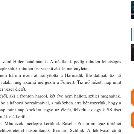
t vetni Hitler hatalmának. A náciknak pedig minden lehetséges 
 leplezniük minden összeesküvést és merényletet.
em három éven át irányította a Harmadik Birodalmat, tíz nő 
 valaki meg akarná mérgezni a Führert. Tíz nő nézett nap mint 
i vezér életét.
ől, aki a fronton harcol, két éve nem hallott, szülei meghaltak. 
be a háború borzalmaival, s miközben arra kényszerítik, hogy a 
 mint nap kockára tegye az életét, felkelti az egyik SS-tiszt 
emmák elé kerül…
s. Mindezek mérlegre kerülnek Rosella Postorino igaz történet 
lőszeretettel hasonlítanak Bernard Schlink A felolvasó című 