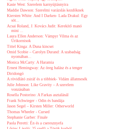
Kasie West: Szerelem karnyújtásnyira
Maddie Dawson: Szerelmi varázslás kezdőknek
Kiersten White: And I Darken- Lada Drakul: Egy
söt...
Acsai Roland, J. Kovács Judit: Kerekítő manó
mini ...
Laura Ellen Anderson: Vámpyr Vilma és az
Úrikornisok
Tittel Kinga: A Duna kincsei
Omid Scobie – Carolyn Durand: A szabadság
nyomában...
Monica McCarty: A Haramia
Ernest Hemingway: Az öreg halász és a tenger
Diridongó
A ​rövidlátó zsiráf és a többiek- Vidám állatmesék
Julie Johnson: Like Gravity – A szerelem
vonzásában
Rosella Postorino: A Farkas asztalánál
Frank Schwieger - Odin ​és bandája
Jason Segel – Kirsten Miller: Otherworld
Thomas Wheeler - Cursed
Stephanie Garber: Finale
Paola Peretti: Én ​és a cseresznyefa
Lőrinc László: 25 szelfi a Török korból