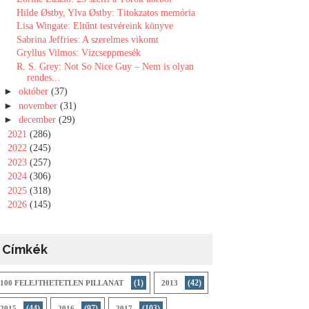
Hilde Østby, Ylva Østby: Titokzatos memória
Lisa Wingate: Eltűnt testvéreink könyve
Sabrina Jeffries: A ​szerelmes vikomt
Gryllus Vilmos: Vízcseppmesék
R. S. Grey: Not ​So Nice Guy – Nem is olyan
rendes...
►
október
(37)
►
november
(31)
►
december
(29)
►
2021
(286)
►
2022
(245)
►
2023
(257)
►
2024
(306)
►
2025
(318)
►
2026
(145)
Címkék
(1)
(42)
100 FELEJTHETETLEN PILLANAT
2013
(44)
(97)
(103)
2015
2016
2017