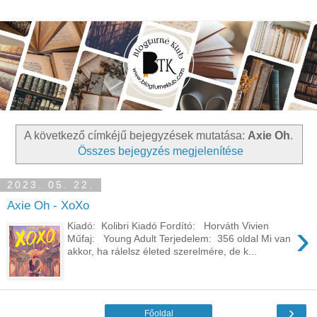
A következő címkéjű bejegyzések mutatása:
Axie Oh
.
Összes bejegyzés megjelenítése
2023. 05. 22.
Axie Oh - XoXo
›
Kiadó: Kolibri Kiadó Fordító: Horváth Vivien
Műfaj: Young Adult Terjedelem: 356 oldal Mi van
akkor, ha rálelsz életed szerelmére, de k...
›
Főoldal