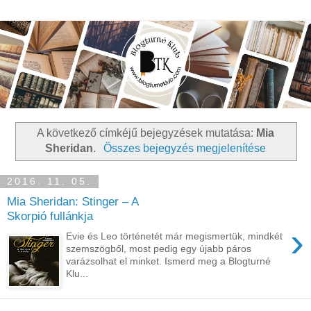
A következő címkéjű bejegyzések mutatása:
Mia
Sheridan
.
Összes bejegyzés megjelenítése
2016. 11. 05.
Mia Sheridan: Stinger ​– A
Skorpió fullánkja
›
Evie és Leo történetét már megismertük, mindkét
szemszögből, most pedig egy újabb páros
varázsolhat el minket. Ismerd meg a Blogturné
Klu...