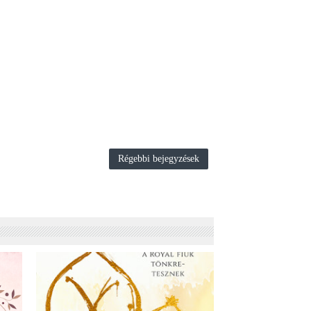
Régebbi bejegyzések