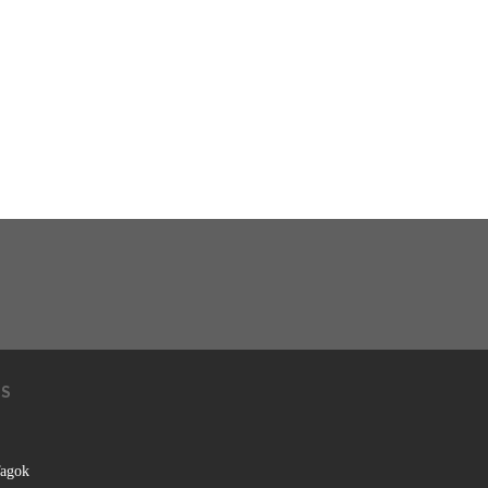
KS
agok