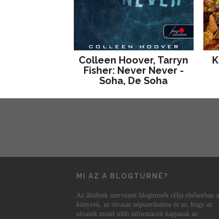
Colleen Hoover, Tarryn
K
Fisher: Never Never -
Soha, De Soha
MI AZ A BLOGTURNÉ?
Az általunk szervezett blogturnék célja elsősorban a
könyvek, az olvasás népszerűsítése és az, hogy az
olvasók minél több információt kapjanak az