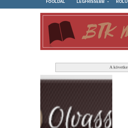
FŐOLDAL
LEGFRISSEBB
RÓLU
A követke