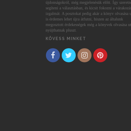
újdonságokról, még megjelenésük előtt. Így szeret
segíteni a választásban, és kicsit fokozni a várakozá
izgalmát. A posztokat pedig akár a könyv olvasása 
is érdemes lehet újra átfutni, hiszen az általunk
megosztott érdekességek még a könyvek olvasása ut
nyújthatnak pluszt.
KÖVESS MINKET