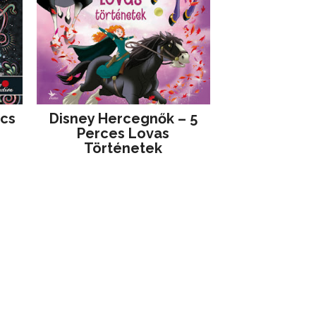
jcs
Disney ​Hercegnők – 5
Perces Lovas
Történetek