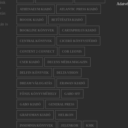
nénk
Adatv
s
ATHENAEUM KIADÓ
ATLANTIC PRESS KIADÓ
után
BOOOK KIADÓ
BETŰTÉSZTA KIADÓ
án is
BOOKLINE KÖNYVEK
CARTAPHILUS KIADÓ
CENTRAL KÖNYVEK
CICERÓ KÖNYVSTÚDIÓ
CONTENT 2 CONNECT
COR LEONIS
CSER KIADÓ
DECENS MÉDIA MAGAZIN
DELFIN KÖNYVEK
DELTA VISION
DREAM VÁLOGATÁS
ERAWAN KIADÓ
FŐNIX KÖNYVMŰHELY
GABO SFF
GABO KIADÓ
GENERAL PRESS
GRAFOMAN KIADÓ
HELIKON
INSOMNIA KÖNYVEK
JELENKOR
KMK