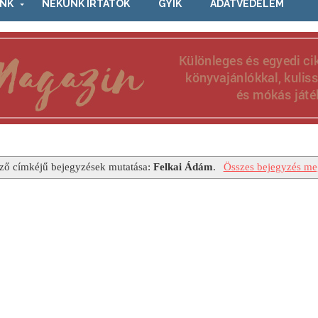
NK
NEKÜNK ÍRTÁTOK
GYIK
ADATVÉDELEM
ző címkéjű bejegyzések mutatása:
Felkai Ádám
.
Összes bejegyzés meg