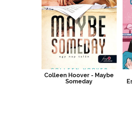
Colleen Hoover - Maybe
Someday
E