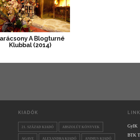
arácsony A Blogturné
Klubbal (2014)
KIADÓK
LIN
GyIK
21. SZÁZAD KIADÓ
ABSZOLÚT KÖNYVEK
BTK T
AGAVE
ALEXANDRA KIADÓ
ANIMUS KIADÓ