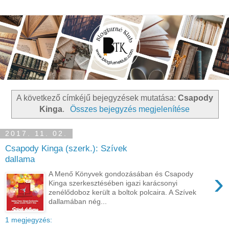
A következő címkéjű bejegyzések mutatása:
Csapody
Kinga
.
Összes bejegyzés megjelenítése
2017. 11. 02.
Csapody Kinga (szerk.): Szívek
dallama
›
A Menő Könyvek gondozásában és Csapody
Kinga szerkesztésében igazi karácsonyi
zenélődoboz került a boltok polcaira. A Szívek
dallamában nég...
1 megjegyzés: