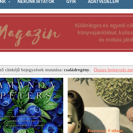
NK
NEKÜNK ÍRTÁTOK
GYIK
ADATVÉDELEM
ző címkéjű bejegyzések mutatása:
családregény
.
Összes bejegyzés meg