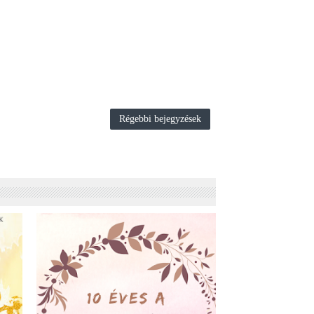
Régebbi bejegyzések