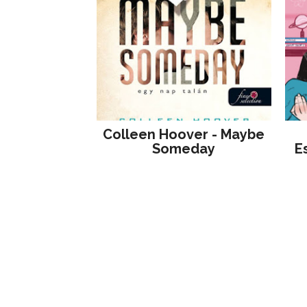
Colleen Hoover - Maybe
Someday
E