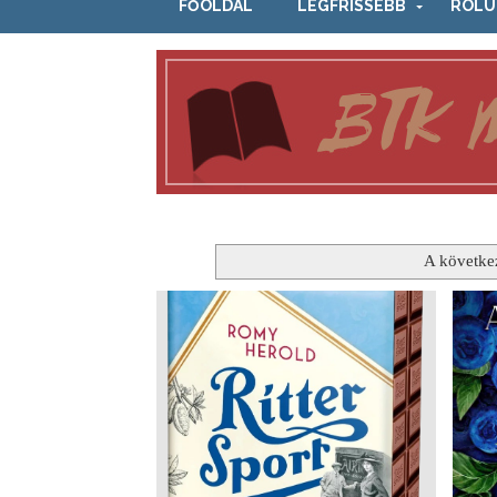
FŐOLDAL
LEGFRISSEBB
RÓLU
A követke