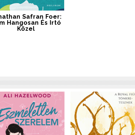
nathan Safran Foer:
m ​hangosan És Irtó
Közel