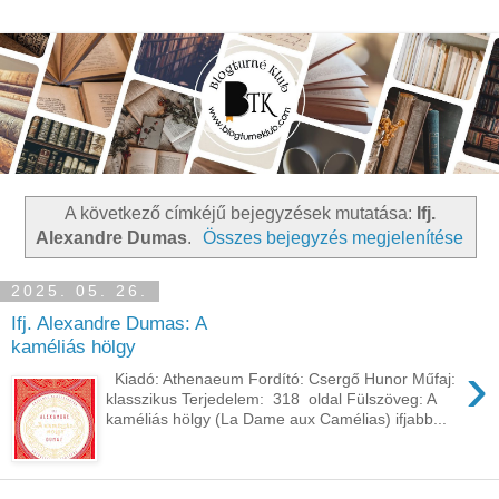
A következő címkéjű bejegyzések mutatása:
Ifj.
Alexandre Dumas
.
Összes bejegyzés megjelenítése
2025. 05. 26.
Ifj. Alexandre Dumas: A
kaméliás hölgy
›
Kiadó: Athenaeum Fordító: Csergő Hunor Műfaj:
klasszikus Terjedelem: 318 oldal Fülszöveg: A
kaméliás hölgy (La Dame aux Camélias) ifjabb...