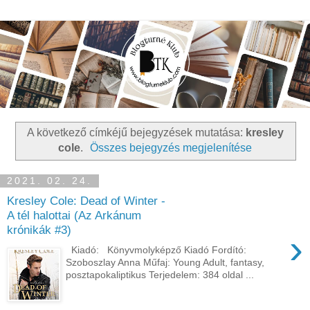
A következő címkéjű bejegyzések mutatása:
kresley
cole
.
Összes bejegyzés megjelenítése
2021. 02. 24.
Kresley Cole: Dead of Winter -
A tél halottai (Az Arkánum
krónikák #3)
›
Kiadó: Könyvmolyképző Kiadó Fordító:
Szoboszlay Anna Műfaj: Young Adult, fantasy,
posztapokaliptikus Terjedelem: 384 oldal ...