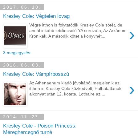
2017. 06. 10.
Kresley Cole: Végtelen lovag
Végre itthon is folytatódik Kresley Cole sötét, de
›
annál inkább lebilincselő YA sorozata, Az Arkánum
Krónikák. A második kötet a könyvhét...
3 megjegyzés:
2016. 06. 03.
Kresley Cole: Vámpírbosszú
›
Az Athenaenum kiadó jóvoltából megjelenik az
itthon is Kresley Cole közkedvelt, Halhatatlanok
alkonyat után 12. kötete. Lothaire az ...
2014. 11. 27.
Kresley Cole - Poison Princess:
Méreghercegnő turné