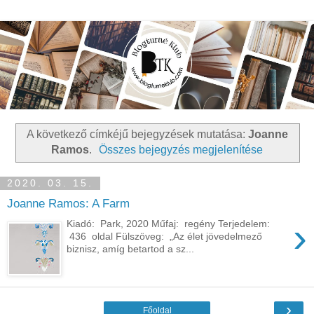
A következő címkéjű bejegyzések mutatása:
Joanne
Ramos
.
Összes bejegyzés megjelenítése
2020. 03. 15.
Joanne Ramos: A Farm
›
Kiadó: Park, 2020 Műfaj: regény Terjedelem:
436 oldal Fülszöveg: „Az élet jövedelmező
biznisz, amíg betartod a sz...
›
Főoldal