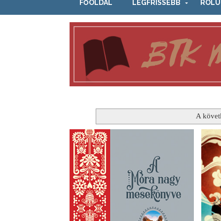
FŐOLDAL
LEGFRISSEBB
RÓLU
A követ