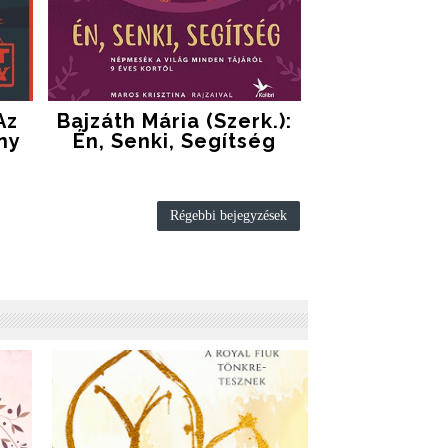
Az
Bajzáth Mária (szerk.):
ny
Én, Senki, Segítség
Régebbi bejegyzések