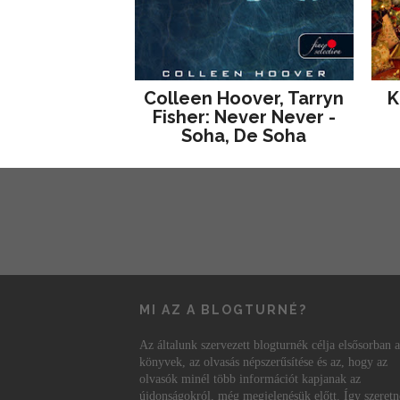
Colleen Hoover, Tarryn
K
Fisher: Never Never -
Soha, De Soha
MI AZ A BLOGTURNÉ?
Az általunk szervezett blogturnék célja elsősorban a
könyvek, az olvasás népszerűsítése és az, hogy az
olvasók minél több információt kapjanak az
újdonságokról, még megjelenésük előtt. Így szeret