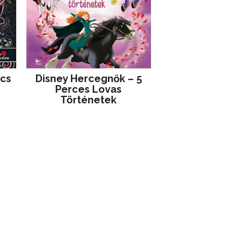
jcs
Disney ​Hercegnők – 5
Perces Lovas
Történetek