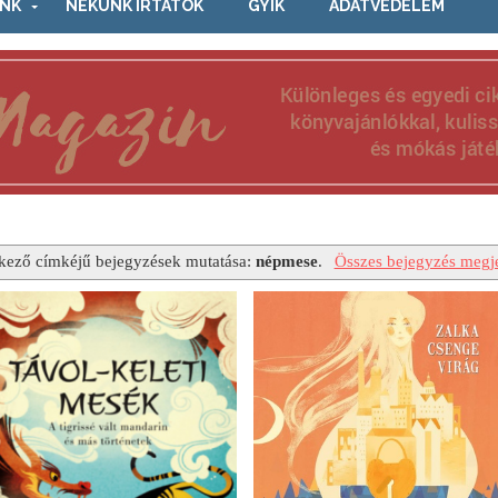
NK
NEKÜNK ÍRTÁTOK
GYIK
ADATVÉDELEM
kező címkéjű bejegyzések mutatása:
népmese
.
Összes bejegyzés megje