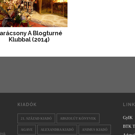
arácsony A Blogturné
Klubbal (2014)
KIADÓK
LIN
GyIK
21. SZÁZAD KIADÓ
ABSZOLÚT KÖNYVEK
BTK T
AGAVE
ALEXANDRA KIADÓ
ANIMUS KIADÓ
nénk