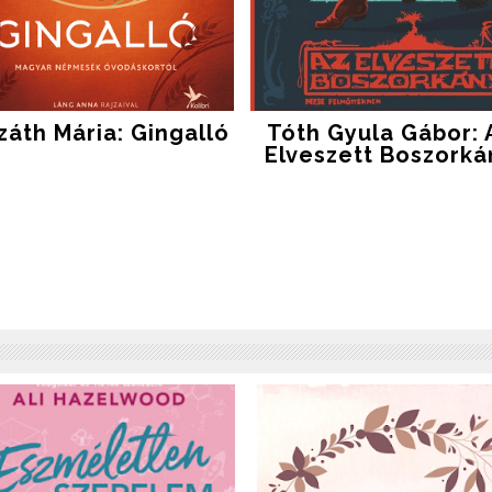
záth Mária: Gingalló
Tóth Gyula Gábor: 
Elveszett Boszorká