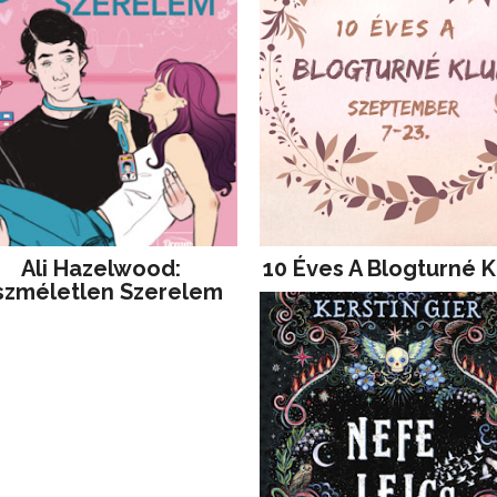
Ali Hazelwood:
10 Éves A Blogturné K
szméletlen Szerelem