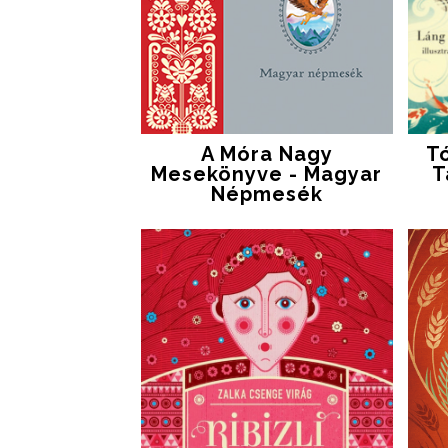
A Móra Nagy
Tó
Mesekönyve - Magyar
T
Népmesék