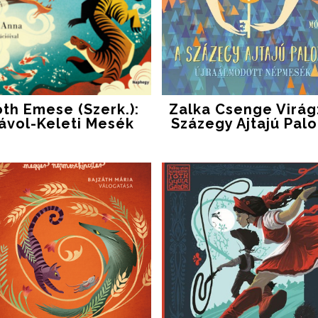
th Emese (szerk.):
Zalka Csenge Virág
ávol-Keleti ​mesék
Százegy Ajtajú Palo