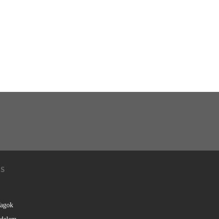
KS
agok