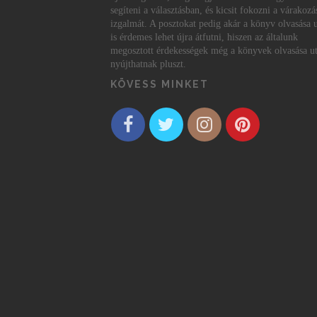
segíteni a választásban, és kicsit fokozni a várakozá
izgalmát. A posztokat pedig akár a könyv olvasása 
is érdemes lehet újra átfutni, hiszen az általunk
megosztott érdekességek még a könyvek olvasása ut
nyújthatnak pluszt.
KÖVESS MINKET