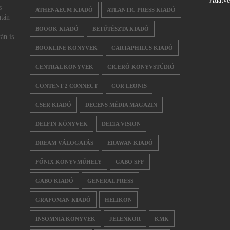
Adatv
s
ATHENAEUM KIADÓ
ATLANTIC PRESS KIADÓ
után
BOOOK KIADÓ
BETŰTÉSZTA KIADÓ
án is
BOOKLINE KÖNYVEK
CARTAPHILUS KIADÓ
CENTRAL KÖNYVEK
CICERÓ KÖNYVSTÚDIÓ
CONTENT 2 CONNECT
COR LEONIS
CSER KIADÓ
DECENS MÉDIA MAGAZIN
DELFIN KÖNYVEK
DELTA VISION
DREAM VÁLOGATÁS
ERAWAN KIADÓ
FŐNIX KÖNYVMŰHELY
GABO SFF
GABO KIADÓ
GENERAL PRESS
GRAFOMAN KIADÓ
HELIKON
INSOMNIA KÖNYVEK
JELENKOR
KMK