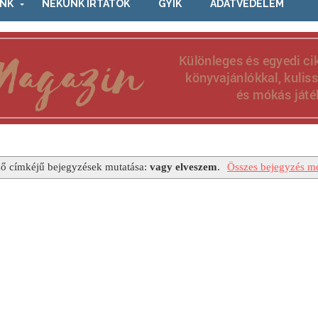
NK
NEKÜNK ÍRTÁTOK
GYIK
ADATVÉDELEM
ő címkéjű bejegyzések mutatása:
vagy elveszem
.
Összes bejegyzés me