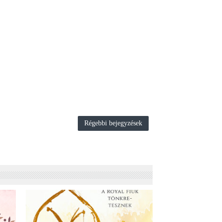
Régebbi bejegyzések