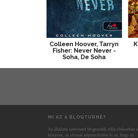
Colleen Hoover, Tarryn
K
Fisher: Never Never -
Soha, De Soha
MI AZ A BLOGTURNÉ?
Az általunk szervezett blogturnék célja elsősorban a
könyvek, az olvasás népszerűsítése és az, hogy az