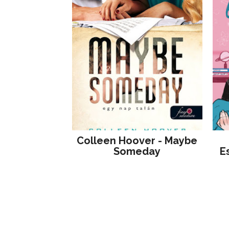
Colleen Hoover - Maybe
Someday
E