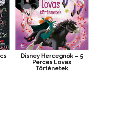
jcs
Disney ​Hercegnők – 5
Perces Lovas
Történetek