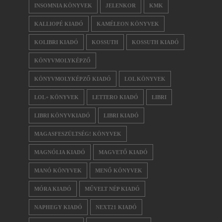
INSOMNIA KÖNYVEK
JELENKOR
KMK
KALLIOPÉ KIADÓ
KAMÉLEON KÖNYVEK
KOLIBRI KIADÓ
KOSSUTH
KOSSUTH KIADÓ
KÖNYVMOLYKÉPZŐ
KÖNYVMOLYKÉPZŐ KIADÓ
LOL KÖNYVEK
LOL+ KÖNYVEK
LETTERO KIADÓ
LIBRI
LIBRI KÖNYVKIADÓ
LIBRI KIADÓ
MAGASFESZÜLTSÉG! KÖNYVEK
MAGNÓLIA KIADÓ
MAGVETŐ KIADÓ
MANÓ KÖNYVEK
MENŐ KÖNYVEK
MÓRA KIADÓ
MŰVELT NÉP KIADÓ
NAPHEGY KIADÓ
NEXT21 KIADÓ