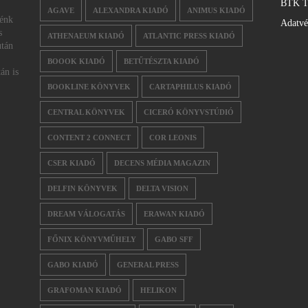
BTK T
AGAVE
ALEXANDRA KIADÓ
ANIMUS KIADÓ
nénk
Adatv
s
ATHENAEUM KIADÓ
ATLANTIC PRESS KIADÓ
után
BOOOK KIADÓ
BETŰTÉSZTA KIADÓ
án is
BOOKLINE KÖNYVEK
CARTAPHILUS KIADÓ
CENTRAL KÖNYVEK
CICERÓ KÖNYVSTÚDIÓ
CONTENT 2 CONNECT
COR LEONIS
CSER KIADÓ
DECENS MÉDIA MAGAZIN
DELFIN KÖNYVEK
DELTA VISION
DREAM VÁLOGATÁS
ERAWAN KIADÓ
FŐNIX KÖNYVMŰHELY
GABO SFF
GABO KIADÓ
GENERAL PRESS
GRAFOMAN KIADÓ
HELIKON