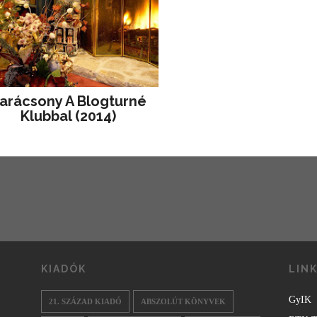
arácsony A Blogturné
Klubbal (2014)
KIADÓK
LIN
GyIK
21. SZÁZAD KIADÓ
ABSZOLÚT KÖNYVEK