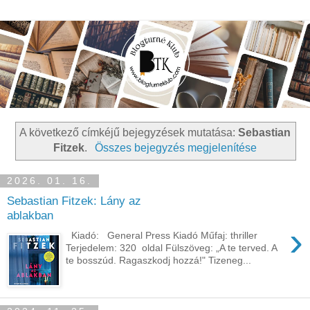
A következő címkéjű bejegyzések mutatása:
Sebastian
Fitzek
.
Összes bejegyzés megjelenítése
2026. 01. 16.
Sebastian Fitzek: Lány az
ablakban
›
Kiadó: General Press Kiadó Műfaj: thriller
Terjedelem: 320 oldal Fülszöveg: „A te terved. A
te bosszúd. Ragaszkodj hozzá!" Tizeneg...