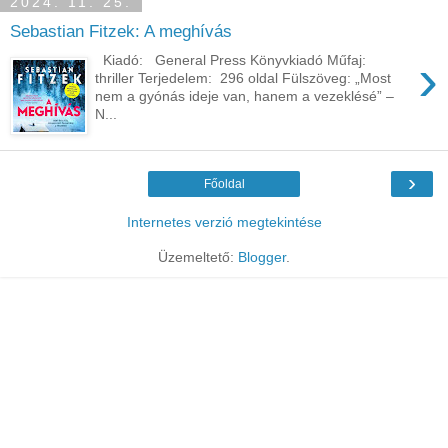
2024. 11. 25.
Sebastian Fitzek: A ​meghívás
›
Kiadó: General Press Könyvkiadó Műfaj:
thriller Terjedelem: 296 oldal Fülszöveg: „Most ​
nem a gyónás ideje van, hanem a vezeklésé” –
N...
›
Főoldal
Internetes verzió megtekintése
Üzemeltető:
Blogger
.