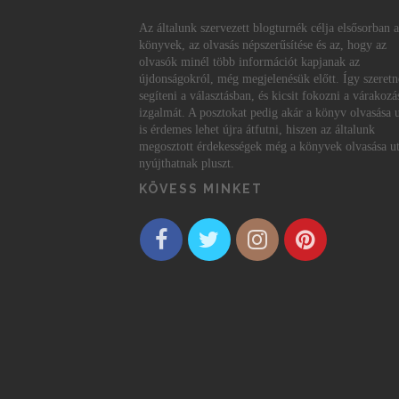
Az általunk szervezett blogturnék célja elsősorban a
könyvek, az olvasás népszerűsítése és az, hogy az
olvasók minél több információt kapjanak az
újdonságokról, még megjelenésük előtt. Így szeret
segíteni a választásban, és kicsit fokozni a várakozá
izgalmát. A posztokat pedig akár a könyv olvasása 
is érdemes lehet újra átfutni, hiszen az általunk
megosztott érdekességek még a könyvek olvasása ut
nyújthatnak pluszt.
KÖVESS MINKET