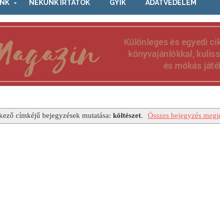
NK
NEKÜNK ÍRTÁTOK
GYIK
ADATVÉDELEM
kező címkéjű bejegyzések mutatása:
költészet
.
Összes bejegyzés megje