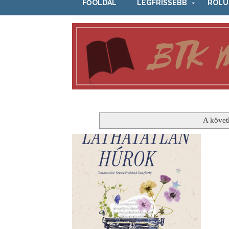
FŐOLDAL
LEGFRISSEBB
RÓLU
A követ