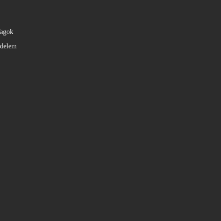
agok
édelem