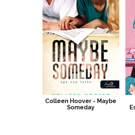
Colleen Hoover - Maybe
Someday
E