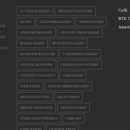
GyIK
21. SZÁZAD KIADÓ
ABSZOLÚT KÖNYVEK
BTK T
AGAVE
ALEXANDRA KIADÓ
ANIMUS KIADÓ
nénk
Adatv
s
ATHENAEUM KIADÓ
ATLANTIC PRESS KIADÓ
után
BOOOK KIADÓ
BETŰTÉSZTA KIADÓ
án is
BOOKLINE KÖNYVEK
CARTAPHILUS KIADÓ
CENTRAL KÖNYVEK
CICERÓ KÖNYVSTÚDIÓ
CONTENT 2 CONNECT
COR LEONIS
CSER KIADÓ
DECENS MÉDIA MAGAZIN
DELFIN KÖNYVEK
DELTA VISION
DREAM VÁLOGATÁS
ERAWAN KIADÓ
FŐNIX KÖNYVMŰHELY
GABO SFF
GABO KIADÓ
GENERAL PRESS