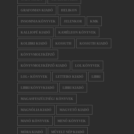
GRAFOMAN KIADÓ
HELIKON
INSOMNIA KÖNYVEK
JELENKOR
KMK
KALLIOPÉ KIADÓ
KAMÉLEON KÖNYVEK
KOLIBRI KIADÓ
KOSSUTH
KOSSUTH KIADÓ
KÖNYVMOLYKÉPZŐ
KÖNYVMOLYKÉPZŐ KIADÓ
LOL KÖNYVEK
LOL+ KÖNYVEK
LETTERO KIADÓ
LIBRI
LIBRI KÖNYVKIADÓ
LIBRI KIADÓ
MAGASFESZÜLTSÉG! KÖNYVEK
MAGNÓLIA KIADÓ
MAGVETŐ KIADÓ
MANÓ KÖNYVEK
MENŐ KÖNYVEK
MÓRA KIADÓ
MŰVELT NÉP KIADÓ