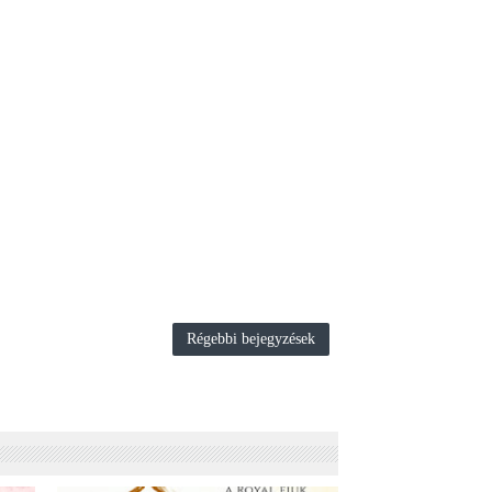
Régebbi bejegyzések