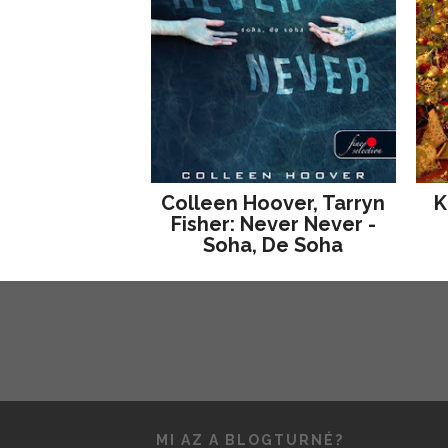
Colleen Hoover, Tarryn
K
Fisher: Never Never -
Soha, De Soha
MI AZ A BLOGTURNÉ?