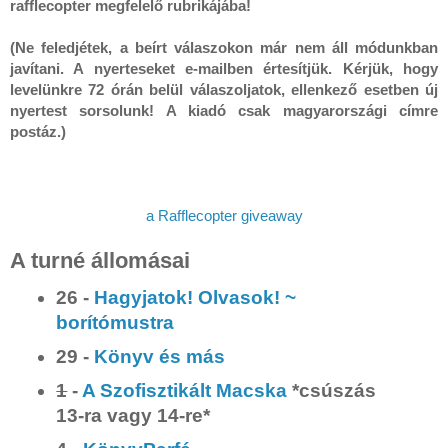
rafflecopter megfelelő rubrikájába!

(Ne feledjétek, a beírt válaszokon már nem áll módunkban 
javítani. A nyerteseket e-mailben értesítjük. Kérjük, hogy 
levelünkre 72 órán belül válaszoljatok, ellenkező esetben új 
nyertest sorsolunk! A kiadó csak magyarországi címre 
a Rafflecopter giveaway
A turné állomásai
26 -
Hagyjatok! Olvasok! ~
borítómustra
29 -
Könyv és más
1
-
A Szofisztikált Macska
*csúszás
13-ra vagy 14-re*