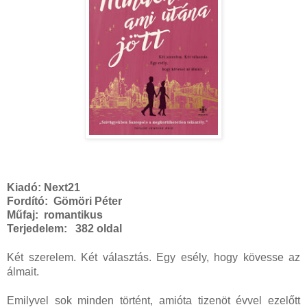
Kiadó:
Next21
Fordító:
Gömöri Péter
Műfaj:
romantikus
Terjedelem:
382 oldal
Két szerelem. Két választás. Egy esély, hogy kövesse az
álmait.
Emilyvel sok minden történt, amióta tizenöt évvel ezelőtt