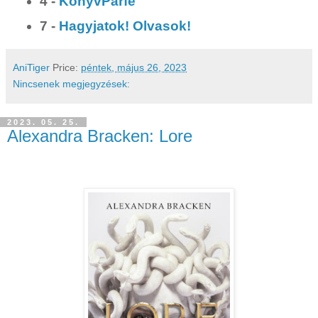
4 -
KönyvParfé
7 -
Hagyjatok! Olvasok!
AniTiger
Price:
péntek, május 26, 2023
Nincsenek megjegyzések:
2023. 05. 25.
Alexandra Bracken: Lore