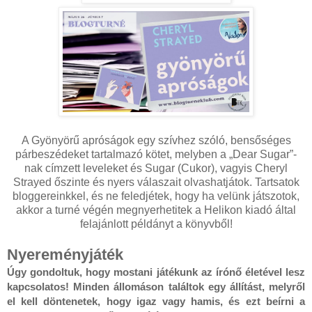
A Gyönyörű apróságok egy szívhez szóló, bensőséges
párbeszédeket tartalmazó kötet, melyben a „Dear Sugar”-
nak címzett leveleket és Sugar (Cukor), vagyis Cheryl
Strayed őszinte és nyers válaszait olvashatjátok. Tartsatok
bloggereinkkel, és ne feledjétek, hogy ha velünk játszotok,
akkor a turné végén megnyerhetitek a Helikon kiadó által
felajánlott példányt a könyvből!
Nyereményjáték
Úgy gondoltuk, hogy mostani játékunk az írónő életével lesz 
kapcsolatos! Minden állomáson találtok egy állítást, melyről 
el kell döntenetek, hogy igaz vagy hamis, és ezt beírni a 