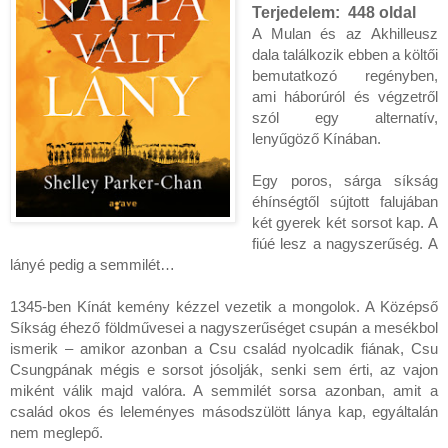
Terjedelem:
448 oldal
A Mulan és az Akhilleusz 
dala találkozik ebben a költői 
bemutatkozó regényben, 
ami háborúról és végzetről 
szól egy alternatív, 
lenyűgöző Kínában.

Egy poros, sárga síkság 
éhínségtől sújtott falujában 
két gyerek két sorsot kap. A 
fiúé lesz a nagyszerűség. A 
lányé pedig a semmilét…

1345-ben Kínát kemény kézzel vezetik a mongolok. A Középső 
Síkság éhező földművesei a nagyszerűséget csupán a mesékbol 
ismerik – amikor azonban a Csu család nyolcadik fiának, Csu 
Csungpának mégis e sorsot jósolják, senki sem érti, az vajon 
miként válik majd valóra. A semmilét sorsa azonban, amit a 
család okos és leleményes másodszülött lánya kap, egyáltalán 
nem meglepő.
