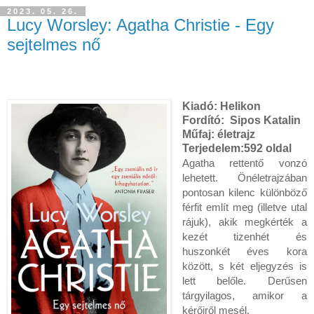
2023. 05. 26.
Lucy Worsley: Agatha Christie - Egy
sejtelmes nő
Kiadó:
Helikon
Fordító:
Sipos Katalin
Műfaj: életrajz
Terjedelem:
592 oldal
Agatha ​rettentő vonzó 
lehetett. Önéletrajzában 
pontosan kilenc különböző 
férfit említ meg (illetve utal 
rájuk), akik megkérték a 
kezét tizenhét és 
huszonkét éves kora 
között, s két eljegyzés is 
lett belőle. Derűsen 
tárgyilagos, amikor a 
kérőiről mesél.
