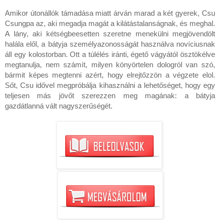
Amikor útonállók támadása miatt árván marad a két gyerek, Csu 
Csungpa az, aki megadja magát a kilátástalanságnak, és meghal. 
A lány, aki kétségbeesetten szeretne menekülni megjövendölt 
halála elől, a bátyja személyazonosságát használva novíciusnak 
áll egy kolostorban. Ott a túlélés iránti, égető vágyától ösztökélve 
megtanulja, nem számít, milyen könyörtelen dologról van szó, 
bármit képes megtenni azért, hogy elrejtőzzön a végzete elol. 
Sőt, Csu idővel megpróbálja kihasználni a lehetőséget, hogy egy 
teljesen más jövőt szerezzen meg magának: a bátyja 