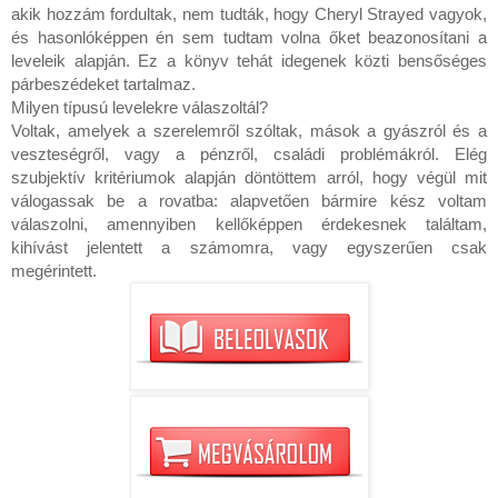
akik hozzám fordultak, nem tudták, hogy Cheryl Strayed vagyok, 
és hasonlóképpen én sem tudtam volna őket beazonosítani a 
leveleik alapján. Ez a könyv tehát idegenek közti bensőséges 
párbeszédeket tartalmaz.

Milyen típusú levelekre válaszoltál?

Voltak, amelyek a szerelemről szóltak, mások a gyászról és a 
veszteségről, vagy a pénzről, családi problémákról. Elég 
szubjektív kritériumok alapján döntöttem arról, hogy végül mit 
válogassak be a rovatba: alapvetően bármire kész voltam 
válaszolni, amennyiben kellőképpen érdekesnek találtam, 
kihívást jelentett a számomra, vagy egyszerűen csak 