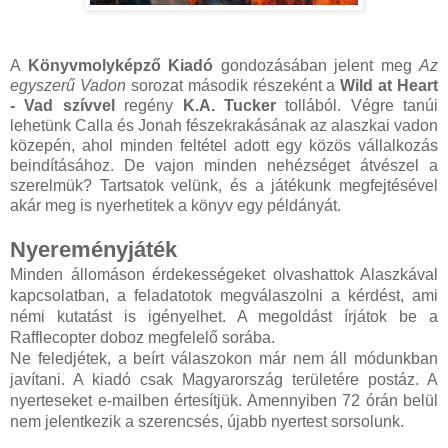
A
Könyvmolyképző Kiadó
gondozásában jelent meg
Az
egyszerű Vadon
sorozat második részeként a
Wild at Heart
- Vad szívvel
regény
K.A. Tucker
tollából. Végre tanúi
lehetünk Calla és Jonah fészekrakásának az alaszkai vadon
közepén, ahol minden feltétel adott egy közös vállalkozás
beindításához. De vajon minden nehézséget átvészel a
szerelmük? Tartsatok velünk, és a játékunk megfejtésével
akár meg is nyerhetitek a könyv egy példányát.
Nyereményjáték
Minden állomáson érdekességeket olvashattok Alaszkával
kapcsolatban, a feladatotok megválaszolni a kérdést, ami
némi kutatást is igényelhet. A megoldást írjátok be a
Rafflecopter doboz megfelelő sorába.
Ne feledjétek, a beírt válaszokon már nem áll módunkban
javítani. A kiadó csak Magyarország területére postáz. A
nyerteseket e-mailben értesítjük. Amennyiben 72 órán belül
nem jelentkezik a szerencsés, újabb nyertest sorsolunk.