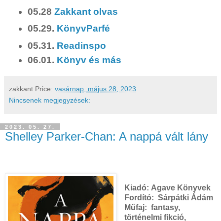
05.28
Zakkant olvas
05.29.
KönyvParfé
05.31.
Readinspo
06.01.
Könyv és más
zakkant
Price:
vasárnap, május 28, 2023
Nincsenek megjegyzések:
2023. 05. 27.
Shelley Parker-Chan: A ​nappá vált lány
Kiadó:
Agave Könyvek
Fordító:
Sárpátki Ádám
Műfaj: fantasy,
történelmi fikció,