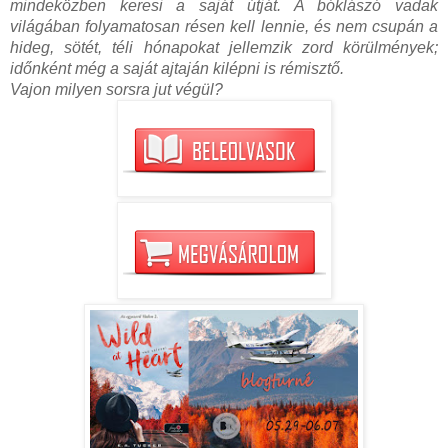
mindeközben keresi a saját útját. A bóklászó vadak
világában folyamatosan résen kell lennie, és nem csupán a
hideg, sötét, téli hónapokat jellemzik zord körülmények;
időnként még a saját ajtaján kilépni is rémisztő.
Vajon milyen sorsra jut végül?