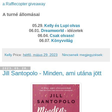
a Rafflecopter giveaway
A turné állomásai
05.29.
Kelly és Lupi olvas
06.01.
Dreamworld
- idézetek
06.04.
Csak olvass!
06.07.
Könyvvilág
Kelly
Price:
hétfő, május 29, 2023
Nincsenek megjegyzések:
2023. 05. 28.
Jill Santopolo - Minden, ami utána jött