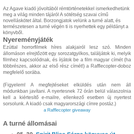
Az Agave kiadó jóvoltából rémtörténetekkel ismerkedhetünk
meg a világ minden tájáról A sötétség szavai című
novelláskötet által. Borzongjatok velünk a turné alatt, és
természetesen a turné végén ti is nyerhettek egy példányt a
könyvből.
Nyereményjáték
Ezúttal horrorfilmek híres alakjairól lesz szó. Minden
állomáson elrejtőzött egy sorozatgyilkos, találjátok ki, melyik
filmhez kapcsolódnak, és írjátok be a film magyar címét (ha
többrészes, akkor az első rész címét!) a Rafflecopter-doboz
megfelelő sorába.
(Figyelem! A megfejtéseket elküldés után nem áll
módunkban javítani. A nyertesnek 72 órán belül válaszolnia
kell a kiértesítő e-mailre, ellenkező esetben új nyertest
sorsolunk. A kiadó csak magyarországi címre postáz.)
a Rafflecopter giveaway
A turné állomásai