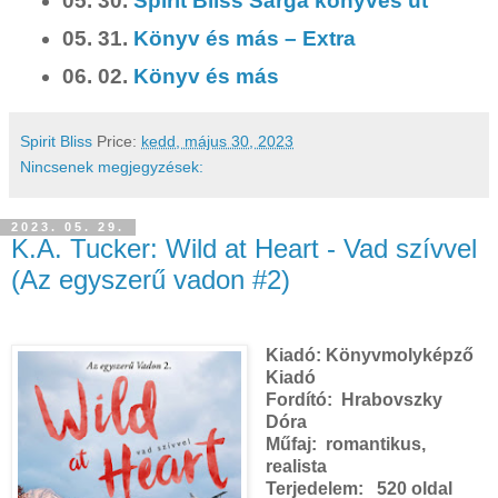
05. 30.
Spirit Bliss Sárga könyves út
05. 31.
Könyv és más – Extra
06. 02.
Könyv és más
Spirit Bliss
Price:
kedd, május 30, 2023
Nincsenek megjegyzések:
2023. 05. 29.
K.A. Tucker: Wild at Heart - Vad szívvel
(Az egyszerű vadon #2)
Kiadó:
Könyvmolyképző
Kiadó
Fordító:
Hrabovszky
Dóra
Műfaj:
romantikus,
realista
Terjedelem:
520 oldal