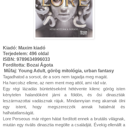
Kiadó: Maxim kiadó
Terjedelem: 496 oldal
ISBN: 9789634996033
Fordította: Bozai Ágota
Műfaj: Young Adult, görög mitológia, urban fantasy
Tagadhatod ​a sorsot, de a sors nem tagadja meg magát.

Ha harcolsz ellene, az nem ment meg attól, ami rád vár.

Egy régi lázadás büntetéseként hétévente kilenc görög isten 
kénytelen halandóként járni a földön, és ősi dinasztiák 
leszármazottai vadásznak rájuk. Mindannyian meg akarnak ölni 
egy istent, hogy megszerezzék annak hatalmát és 
halhatatlanságát.

Lore Perseous már régen hátat fordított ennek a brutális világnak, 
miután egy rivális dinasztia megölte a családját. Évekig ellenállt a 