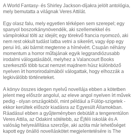
A World Fantasy- és Shirley Jackson-díjakra jelölt antológia,
mely bemutatta a világnak Veres Attilát.
Egy olasz falu, mely egyetlen térképen sem szerepel; egy
spanyol boszorkánynövendék, aki szellemekkel és
vámpírokkal tölti az idejét; egy törekvő francia nyomozó, aki
nem rest okkult tudást latba vetni a sikerért, vagy épp egy
perui író, aki bármit megtenne a hírnévért. Csupán néhány
momentum a horror műfajának egyik leggrandiózusabb
irodalmi válogatásából, melyhez a Valancourt Books
szerkesztői több tucat nemzet majdnem húsz különböző
nyelven írt horrorirodalmából válogattak, hogy elhozzák a
legkiválóbb történeteket.
A könyv összes idegen nyelvű novellája ebben a kötetben
jelent meg először angolul, az eleve angol nyelven írt művek
pedig - olyan országokból, mint például a Fülöp-szigetek -
ekkor kerültek először kiadásra az Egyesült Államokban.
Ráadásul ebben a gyűjteményben debütált a tengerentúlon
Veres Attila, az Odakint sötétebb, az Éjféli iskolák és A
valóság helyreállítása szerzője, aki azóta már lehetőséget
kapott egy önálló novelláskötet megjelentetésére is The