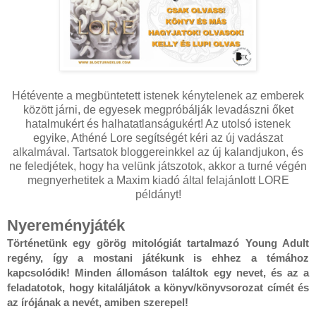
Hétévente a megbüntetett istenek kénytelenek az emberek
között járni, de egyesek megpróbálják levadászni őket
hatalmukért és halhatatlanságukért! Az utolsó istenek
egyike, Athéné Lore segítségét kéri az új vadászat
alkalmával. Tartsatok bloggereinkkel az új kalandjukon, és
ne feledjétek, hogy ha velünk játszotok, akkor a turné végén
megnyerhetitek a Maxim kiadó által felajánlott LORE
példányt!
Nyereményjáték
Történetünk egy görög mitológiát tartalmazó Young Adult 
regény, így a mostani játékunk is ehhez a témához 
kapcsolódik! Minden állomáson találtok egy nevet, és az a 
feladatotok, hogy kitaláljátok a könyv/könyvsorozat címét és 
az írójának a nevét, amiben szerepel!
