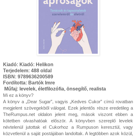
Kiadó:
Kiadó: Helikon
Terjedelem: 488 oldal
ISBN: 9789636200589
Fordította: Bartók Imre
Műfaj: levelek, életfilozófia, önsegítő, realista
Mi ez a könyv?

A könyv a „Dear Sugar”, vagyis „Kedves Cukor” című rovatban 
megjelent szövegekből válogat. Ezek jelentős része eredetileg a 
TheRumpus.net oldalon jelent meg, mások viszont ebben a 
kötetben olvashatóak először. A könyvben szereplő levelek 
névtelenül jutottak el Cukorhoz a Rumpuson keresztül, vagy 
közvetlenül a saját postájában landoltak. A legtöbben azok közül, 