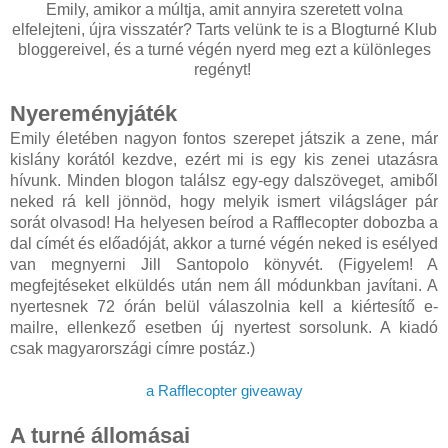
Emily, amikor a múltja, amit annyira szeretett volna
elfelejteni, újra visszatér? Tarts velünk te is a Blogturné Klub
bloggereivel, és a turné végén nyerd meg ezt a különleges
regényt!
Nyereményjáték
Emily életében nagyon fontos szerepet játszik a zene, már
kislány korától kezdve, ezért mi is egy kis zenei utazásra
hívunk. Minden blogon találsz egy-egy dalszöveget, amiből
neked rá kell jönnöd, hogy melyik ismert világsláger pár
sorát olvasod! Ha helyesen beírod a Rafflecopter dobozba a
dal címét és előadóját, akkor a turné végén neked is esélyed
van megnyerni Jill Santopolo könyvét. (Figyelem! A
megfejtéseket elküldés után nem áll módunkban javítani. A
nyertesnek 72 órán belül válaszolnia kell a kiértesítő e-
mailre, ellenkező esetben új nyertest sorsolunk. A kiadó
csak magyarországi címre postáz.)
a Rafflecopter giveaway
A turné állomásai