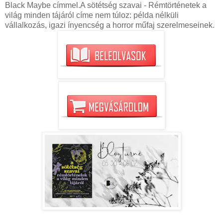
Black Maybe címmel.A sötétség szavai - Rémtörténetek a
világ minden tájáról címe nem túloz: példa nélküli
vállalkozás, igazi ínyencség a horror műfaj szerelmeseinek.