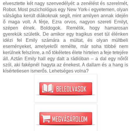
elvesztette két nagy szenvedélyét: a zenélést és szerelmét,
Robot. Most pszichológus egy New York-i egyetemen, olyan
válságba került diákoknak segít, mint amilyen annak idején
ő maga volt. A férje, Ezra orvos, nagyon szereti Emilyt,
szépen élnek. Boldogok. Remélik, hogy hamarosan
gyerekük születik. De amikor egy tragikus eset túl élénken
idézi fel Emily számára a múltat, és olyan múltbeli
eseményeket, amelyekről remélte, már soha többé nem
kerülnek felszínre, a nő tökéletes élete hirtelen a feje tetejére
áll. Aztán Emily hall egy dalt a rádióban – a dal egy nőről
szól, aki faképnél hagyta az énekest. A dallam és a hang is
kísértetiesen ismerős. Lehetséges volna?