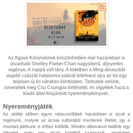
Az Agave Könyveknek köszönhetően már hazánkban is
olvasható Shelley Parker-Chan nagysikerű, díjnyertes
regénye, A nappá vált lány. A kötetben a Ming-dinasztiát
alapító császár hatalomra jutását értelmezi újra az író egy
teljesen új és váratlan köntösben. Tartsatok velünk,
ismerjétek meg Csu Csungpa történetét, és vigyétek haza a
kiadó által felajánlott nyereménykönyvet.
Nyereményjáték
Az utóbbi időben egyre népszerűbbek hazánkban is azok a 
regények, melyek az ázsiai kultúrából merítenek ihletet, így a 
mostani játékunk is ehhez kötődik. Minden állomáson találtok egy 
idézetet, mely egy olyan kötetből származik, amelyben 