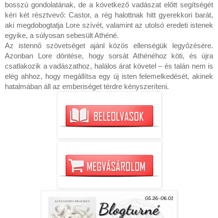
bosszú gondolatának, de a következő vadászat előtt segítségét 
kéri két résztvevő: Castor, a rég halottnak hitt gyerekkori barát, 
aki megdobogtatja Lore szívét, valamint az utolsó eredeti istenek 
egyike, a súlyosan sebesült Athéné.

Az istennő szövetséget ajánl közös ellenségük legyőzésére. 
Azonban Lore döntése, hogy sorsát Athénéhoz köti, és újra 
csatlakozik a vadászathoz, halálos árat követel – és talán nem is 
elég ahhoz, hogy megállítsa egy új isten felemelkedését, akinek 