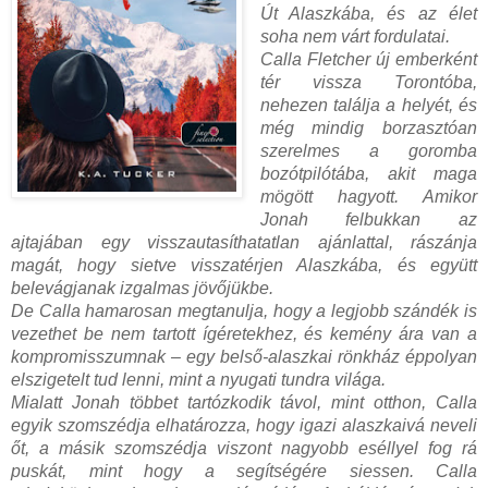
Út ​Alaszkába, és az élet
soha nem várt fordulatai.
Calla Fletcher új emberként
tér vissza Torontóba,
nehezen találja a helyét, és
még mindig borzasztóan
szerelmes a goromba
bozótpilótába, akit maga
mögött hagyott. Amikor
Jonah felbukkan az
ajtajában egy visszautasíthatatlan ajánlattal, rászánja
magát, hogy sietve visszatérjen Alaszkába, és együtt
belevágjanak izgalmas jövőjükbe.
De Calla hamarosan megtanulja, hogy a legjobb szándék is
vezethet be nem tartott ígéretekhez, és kemény ára van a
kompromisszumnak – egy belső-alaszkai rönkház éppolyan
elszigetelt tud lenni, mint a nyugati tundra világa.
Mialatt Jonah többet tartózkodik távol, mint otthon, Calla
egyik szomszédja elhatározza, hogy igazi alaszkaivá neveli
őt, a másik szomszédja viszont nagyobb eséllyel fog rá
puskát, mint hogy a segítségére siessen. Calla