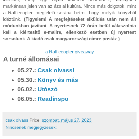
markánsan jelen van az ázsiai kultúra. Nincs más dolgotok, mint 
a Rafflecopter megfelelő sorába beírni, hogy melyik könyvből 
idéztünk. 
(Figyelem! A megfejtéseket elküldés után nem áll 
módunkban javítani. A nyertesnek 72 órán belül válaszolnia 
kell a kiértesítő e-mailre, ellenkező esetben új nyertest 
a Rafflecopter giveaway
A turné állomásai
05.27.:
Csak olvass!
05.30.:
Könyv és más
06.02.:
Utószó
06.05.:
Readinspo
csak olvass
Price:
szombat, május 27, 2023
Nincsenek megjegyzések: