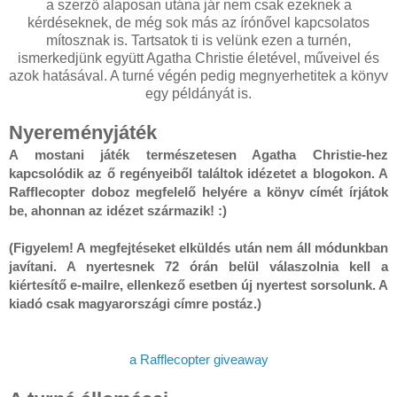
a szerző alaposan utána jár nem csak ezeknek a
kérdéseknek, de még sok más az írónővel kapcsolatos
mítosznak is. Tartsatok ti is velünk ezen a turnén,
ismerkedjünk együtt Agatha Christie életével, műveivel és
azok hatásával. A turné végén pedig megnyerhetitek a könyv
egy példányát is.
Nyereményjáték
A mostani játék természetesen Agatha Christie-hez 
kapcsolódik az ő regényeiből találtok idézetet a blogokon. A 
Rafflecopter doboz megfelelő helyére a könyv címét írjátok 
be, ahonnan az idézet származik! :)

(Figyelem! A megfejtéseket elküldés után nem áll módunkban 
javítani. A nyertesnek 72 órán belül válaszolnia kell a 
kiértesítő e-mailre, ellenkező esetben új nyertest sorsolunk. A 
kiadó csak magyarországi címre postáz.) 
a Rafflecopter giveaway