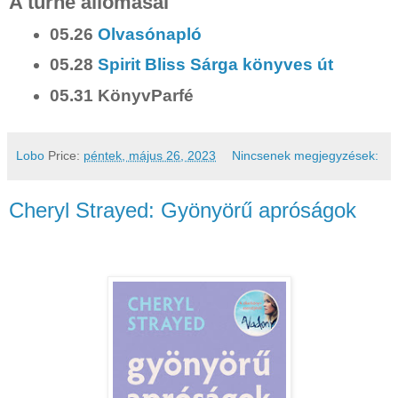
A turné állomásai
05.26
Olvasónapló
05.28
Spirit Bliss Sárga könyves út
05.31 KönyvParfé
Lobo
Price:
péntek, május 26, 2023
Nincsenek megjegyzések:
Cheryl Strayed: Gyönyörű apróságok