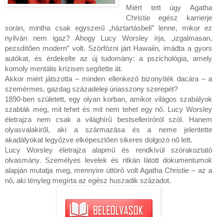
Miért tett úgy Agatha 
Christie egész karrierje 
során, mintha csak egyszerű „háztartásbeli” lenne, mikor ez 
nyilván nem igaz? Ahogy Lucy Worsley írja, „izgalmasan, 
pezsdítően modern” volt. Szörfözni járt Hawaiin, imádta a gyors 
autókat, és érdekelte az új tudomány: a pszichológia, amely 
komoly mentális krízisen segítette át.

Akkor miért játszotta – minden ellenkező bizonyíték dacára – a 
szemérmes, gazdag századeleji úriasszony szerepét?

1890-ben született, egy olyan korban, amikor világos szabályok 
szabták meg, mit tehet és mit nem tehet egy nő. Lucy Worsley 
életrajza nem csak a világhírű bestselleríróról szól. Hanem 
olyasvalakiről, aki a származása és a neme jelentette 
akadályokat legyőzve elképesztően sikeres dolgozó nő lett.

Lucy Worsley életrajza alapmű és rendkívül szórakoztató 
olvasmány. Személyes levelek és ritkán látott dokumentumok 
alapján mutatja meg, mennyire úttörő volt Agatha Christie – az a 