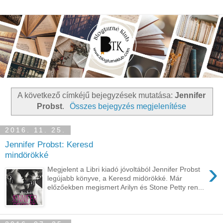
A következő címkéjű bejegyzések mutatása:
Jennifer
Probst
.
Összes bejegyzés megjelenítése
2016. 11. 25.
Jennifer Probst: Keresd
mindörökké
›
Megjelent a Libri kiadó jóvoltából Jennifer Probst
legújabb könyve, a Keresd midörökké. Már
előzőekben megismert Arilyn és Stone Petty ren...