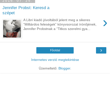
2016. 07. 25.
Jennifer Probst: Keresd a
szépet
›
A Libri kiadó jóvoltából jelent meg a sikeres
“Milliárdos feleségek” könyvsorozat írónőjének,
Jennifer Probstnak a “Titkos szerelmi gya...
›
Főoldal
Internetes verzió megtekintése
Üzemeltető:
Blogger
.