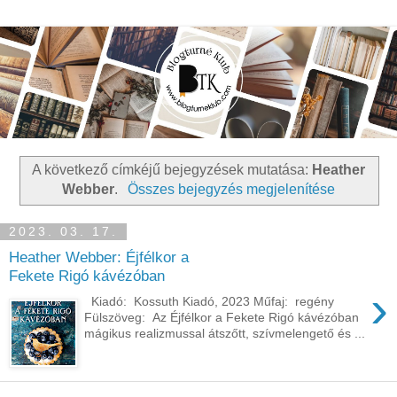
A következő címkéjű bejegyzések mutatása:
Heather
Webber
.
Összes bejegyzés megjelenítése
2023. 03. 17.
Heather Webber: Éjfélkor ​a
Fekete Rigó kávézóban
›
Kiadó: Kossuth Kiadó, 2023 Műfaj: regény
Fülszöveg: Az Éjfélkor a Fekete Rigó kávézóban
mágikus realizmussal átszőtt, szívmelengető és ...