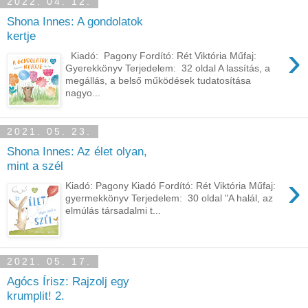
2022. 04. 12.
Shona Innes: A ​gondolatok
kertje
›
Kiadó: Pagony Fordító: Rét Viktória Műfaj:
Gyerekkönyv Terjedelem: 32 oldal A lassítás, a
megállás, a belső működések tudatosítása
nagyo...
2021. 05. 23.
Shona Innes: Az élet olyan,
mint a szél
›
Kiadó: Pagony Kiadó Fordító: Rét Viktória Műfaj:
gyermekkönyv Terjedelem: 30 oldal "A halál, az
elmúlás társadalmi t...
2021. 05. 17.
Agócs Írisz: Rajzolj ​egy
krumplit! 2.