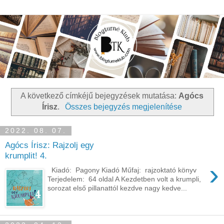
A következő címkéjű bejegyzések mutatása:
Agócs
Írisz
.
Összes bejegyzés megjelenítése
2022. 08. 07.
Agócs Írisz: Rajzolj egy
krumplit! 4.
›
Kiadó: Pagony Kiadó Műfaj: rajzoktató könyv
Terjedelem: 64 oldal A Kezdetben volt a krumpli,
sorozat első pillanattól kezdve nagy kedve...